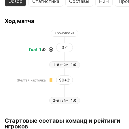
Обзор
Статистика
Составы
H2H
Про
Ход матча
Хронология
37’
Гол
!
1
:
0
1-й тайм
1:0
90+3’
Желтая карточка
2-й тайм
1:0
Стартовые составы команд и рейтинги
игроков