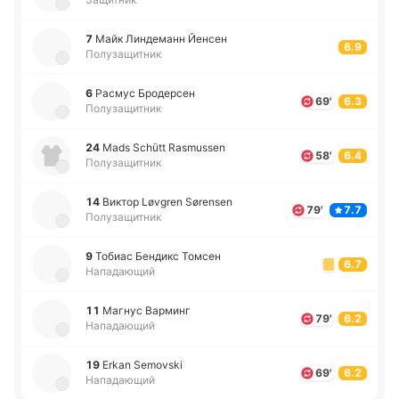
7
Майк Ли­нде­манн Йенсен
6.9
Полузащитник
6
Расмус Бро­де­рсен
69'
6.3
Полузащитник
24
Mads Schütt Rasmussen
58'
6.4
Полузащитник
14
Виктор Løvgren Sørensen
79'
7.7
Полузащитник
9
Тобиас Бе­ндикс Томсен
6.7
Нападающий
11
Магнус Ва­рминг
79'
6.2
Нападающий
19
Erkan Semovski
69'
6.2
Нападающий