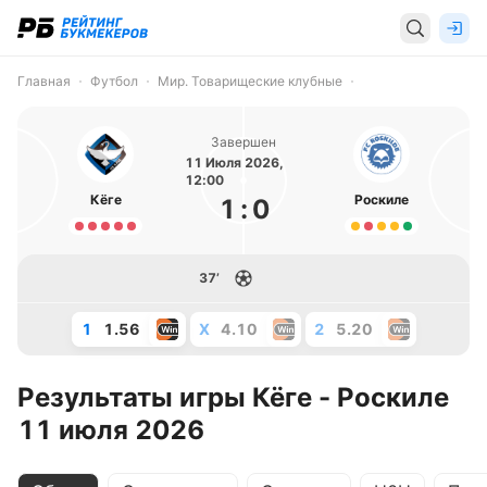
Главная
Футбол
Мир. Товарищеские клубные
Завершен
11 Июля 2026,
12:00
Кёге
Роскиле
1
:
0
37’
1
1.56
X
4.10
2
5.20
Результаты игры Кёге - Роскиле
11 июля 2026