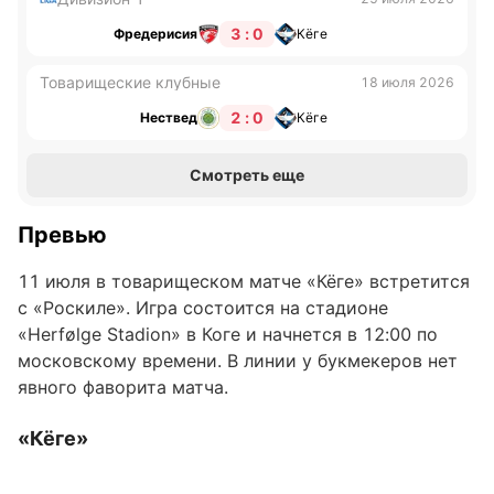
3 : 0
Фредерисия
Кёге
Товарищеские клубные
18 июля 2026
2 : 0
Нествед
Кёге
Смотреть еще
Превью
11 июля в товарищеском матче «Кёге» встретится
с «Роскиле». Игра состоится на стадионе
«Herfølge Stadion» в Коге и начнется в 12:00 по
московскому времени. В линии у букмекеров нет
явного фаворита матча.
«Кёге»
В последних пяти матчах во всех турнирах