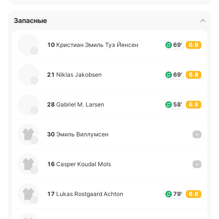
Запасные
10
Кри­стиан Эмиль Туэ Йенсен
69'
6.9
21
Niklas Jakobsen
69'
6.8
28
Gabriel M. Larsen
58'
6.8
30
Эмиль Ви­ллу­мсен
–
16
Casper Koudal Mols
–
17
Lukas Rostgaard Achton
79'
6.6