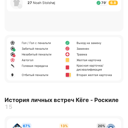
27
Noah Stolshøj
79'
6.8
Гол / Гол с пенальти
Выход на замену
Забитый пенальти
Заменен
Незабитый пенальти
Травма
Автогол
Желтая карточка
Красная карточка/
Голевая передача
дисквалификация
Отбитый пенальти
Вторая желтая карточка
История личных встреч Кёге - Роскиле
15
67%
13%
20%