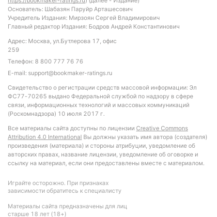
https://bookmaker-ratings.ru
) (далее - Издание)
Основатель: Шабазян Паруйр Арташесович
Учредитель Издания: Мирзоян Сергей Владимирович
Главный редактор Издания: Бодров Андрей Константинович
Адрес: Москва, ул.Бутлерова 17, офис
259
Телефон:
8 800 777 76 76
E-mail:
support@bookmaker-ratings.ru
Свидетельство о регистрации средств массовой информации: Эл
ФС77-70265 выдано Федеральной службой по надзору в сфере
связи, информационных технологий и массовых коммуникаций
(Роскомнадзора) 10 июля 2017 г.
Все материалы сайта доступны по лицензии
Creative Commons
Attribution 4.0 International
Вы должны указать имя автора (создателя)
произведения (материала) и стороны атрибуции, уведомление об
авторских правах, название лицензии, уведомление об оговорке и
ссылку на материал, если они предоставлены вместе с материалом.
Играйте осторожно. При признаках
зависимости обратитесь к специалисту
Материалы сайта предназначены для лиц
старше 18 лет (18+)