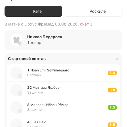
Кёге
Роскиле
В матче с
Орхус Фремад
08.08.2026
,
счет
3:1
В 
Никлас Педерсен
Тренер
Стартовый состав
1
Noah Emil Sømmergaard
6.0
Вратарь
22
Ма­ттиас Яко­бсен
6.8
Защитник
8
Ма­рсель Ибсен Рёмер
7.5
Защитник
4
Silas Hald
6.5
Защитник