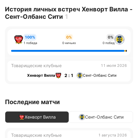
История личных встреч Хенворт Вилла -
Сент-Олбанс Сити
1
100%
0%
0%
1 победа
0 ничьих
0 побед
Товарищеские клубные
11 июля 2026
2 : 1
Хенворт Вилла
Сент-Олбанс Сити
Последние матчи
Хенворт Вилла
Сент-Олбанс Сити
Товарищеские клубные
1 августа 2026