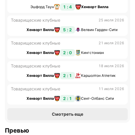
1 : 4
Эшфорд Таун
Хенворт Вилла
Товарищеские клубные
25 июля 2026
5 : 2
Хенворт Вилла
Велвин Гарден-Сити
Товарищеские клубные
21 июля 2026
2 : 0
Хенворт Вилла
Кингстониан
Товарищеские клубные
18 июля 2026
2 : 1
Хенворт Вилла
Каршолтон Атлетик
Товарищеские клубные
11 июля 2026
2 : 1
Хенворт Вилла
Сент-Олбанс Сити
Смотреть еще
Превью