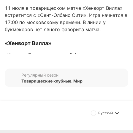
11 июля в товарищеском матче «Хенворт Вилла»
встретится с «Сент-Олбанс Сити». Игра начнется в
17:00 по московскому времени. В линии у
букмекеров нет явного фаворита матча.
«Хенворт Вилла»
«Хенворт Вилла» в отличной форме — в последних
пяти матчах во всех турнирах она одержала пять
побед. Команда победила «Вестфилдс» (2:0),
Регулярный сезон
«Монеифиелдс» (5:1), «Рейнс Парк» (2:1),
Товарищеские клубные. Мир
«Портчестер» (2:0) и «Хейз энд Идинг Юнайтед»
(3:1).
«Хенворт Вилла» в последнее время
демонстрирует шикарную результативность — 14
Русский
голов в пяти последних матчах.
«Сент-Олбанс Сити»