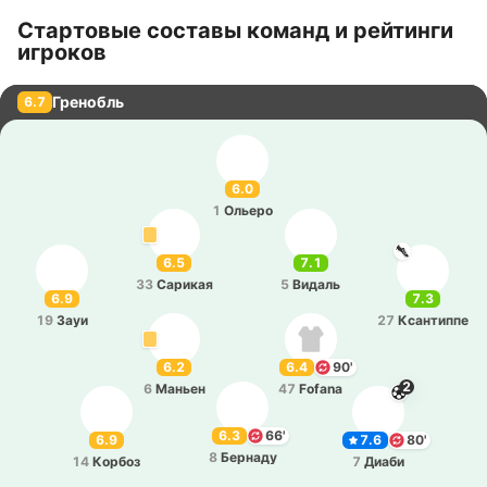
Стартовые составы команд и рейтинги
игроков
Гренобль
6.7
6.0
1
Ольеро
6.5
7.1
33
Са­ри­кая
5
Видаль
6.9
7.3
19
Зауи
27
Кса­нти­ппе
6.2
6.4
90'
2
6
Маньен
47
Fofana
6.3
66'
6.9
7.6
80'
8
Бе­рна­ду
14
Корбоз
7
Диаби