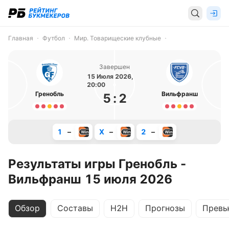
Главная
Футбол
Мир. Товарищеские клубные
Завершен
15 Июля 2026,
20:00
Гренобль
Вильфранш
5
:
2
1
–
X
–
2
–
Результаты игры Гренобль -
Вильфранш 15 июля 2026
Обзор
Составы
H2H
Прогнозы
Превь