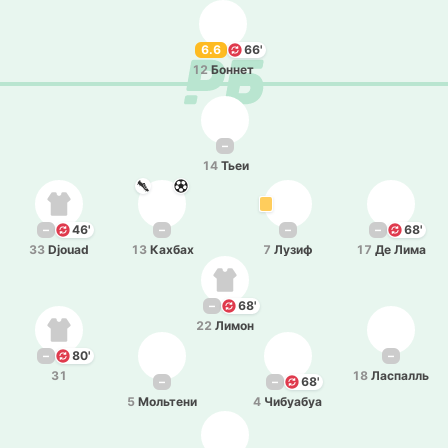
6.6
66'
12
Боннет
–
14
Тьеи
–
46'
–
–
–
68'
33
Djouad
13
Кахбах
7
Лузиф
17
Де Лима
–
68'
22
Лимон
–
80'
–
31
18
Ла­спалль
–
–
68'
5
Мо­льте­ни
4
Чи­буа­буа