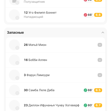
Полузащитник
12
Уго Филипп Боннет
66'
6.6
Нападающий
Запасные
26
Матьё Мион
–
16
Бобби Аллен
–
3
Фарук Ли­моу­ри
–
30
Самба Леле Диба
66'
6.5
23
Диллон Ифу­на­нья Чукву Хо­ге­верф
80'
6.7