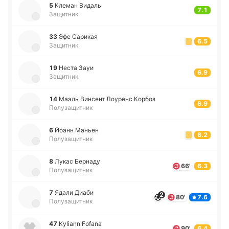
5
Клеман Видаль
7.1
Защитник
33
Эфе Са­ри­кая
6.5
Защитник
19
Неста Зауи
6.9
Защитник
14
Маэль Ви­нсент Лоу­ренс Корбоз
6.9
Полузащитник
6
Йоанн Маньен
6.2
Полузащитник
8
Лукас Бе­рна­ду
66'
6.3
Полузащитник
7
Ядали Диаби
2
80'
7.6
Полузащитник
47
Kyliann Fofana
90'
6.4