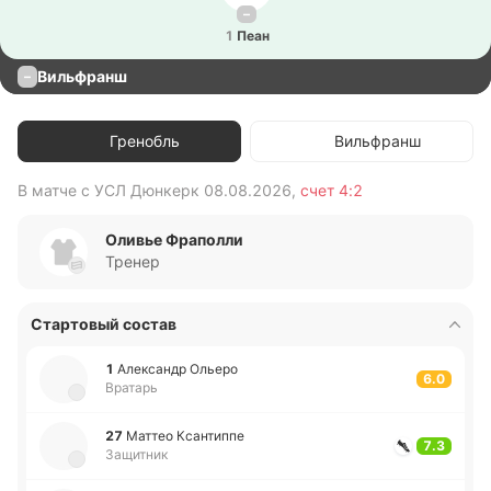
–
1
Пеан
Вильфранш
–
Гренобль
Вильфранш
В матче с
УСЛ Дюнкерк
08.08.2026
,
счет
4:2
В 
Оливье Фраполли
Тренер
Стартовый состав
1
Але­ксандр Ольеро
6.0
Вратарь
27
Маттео Кса­нти­ппе
7.3
Защитник