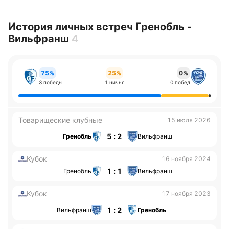
История личных встреч Гренобль -
Вильфранш
4
75%
25%
0%
3 победы
1 ничья
0 побед
Товарищеские клубные
15 июля 2026
5 : 2
Гренобль
Вильфранш
Кубок
16 ноября 2024
1 : 1
Гренобль
Вильфранш
Кубок
17 ноября 2023
1 : 2
Вильфранш
Гренобль