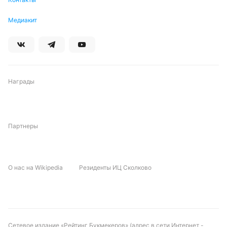
Обновлено:
Медиакит
Автор
Александр Трибуш
Награды
Подписаться
Партнеры
О нас на Wikipedia
Резиденты ИЦ Сколково
Сетевое издание «Рейтинг Букмекеров» (адрес в сети Интернет -