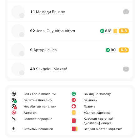
11
Мамади Бангре
–
92
Jean-Guy Akpa Akpro
66'
6.8
9
Артур Lallias
90'
6.8
48
Sakhalou Niakaté
–
Гол / Гол с пенальти
Выход на замену
Забитый пенальти
Заменен
Незабитый пенальти
Травма
Автогол
Желтая карточка
Красная карточка/
Голевая передача
дисквалификация
Отбитый пенальти
Вторая желтая карточка