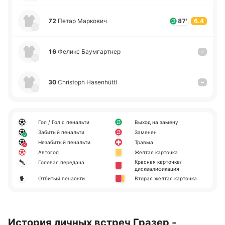
72
Петар Ма­рко­вич
87'
6.4
16
Феликс Бау­мга­ртнер
–
30
Christoph Hasenhüttl
–
Гол / Гол с пенальти
Выход на замену
Забитый пенальти
Заменен
Незабитый пенальти
Травма
Автогол
Желтая карточка
Красная карточка/
Голевая передача
дисквалификация
Отбитый пенальти
Вторая желтая карточка
История личных встреч Гразер -