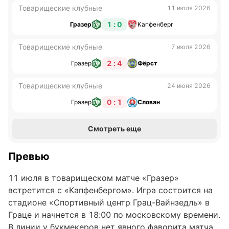
Товарищеские клубные
11 июля 2026
1 : 0
Гразер
Капфенберг
Товарищеские клубные
7 июля 2026
2 : 4
Гразер
Фёрст
Товарищеские клубные
24 июня 2026
0 : 1
Гразер
Слован
Смотреть еще
Превью
11 июля в товарищеском матче «Гразер»
встретится с «Капфенбергом». Игра состоится на
стадионе «Спортивный центр Грац-Вайнзедль» в
Граце и начнется в 18:00 по московскому времени.
В линии у букмекеров нет явного фаворита матча.