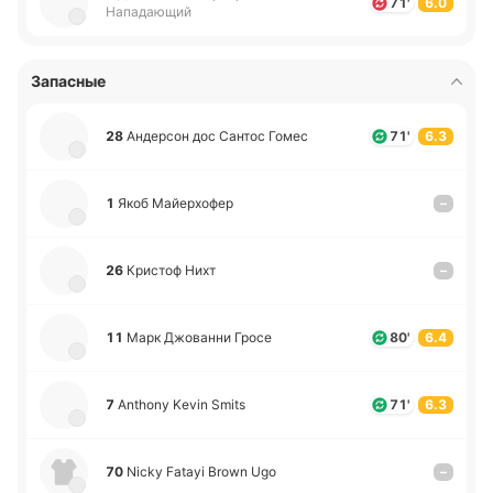
71'
6.0
Нападающий
Запасные
28
Анде­рсон дос Сантос Гомес
71'
6.3
1
Якоб Майе­рхо­фер
–
26
Кри­стоф Нихт
–
11
Марк Джо­ва­нни Гросе
80'
6.4
7
Anthony Kevin Smits
71'
6.3
70
Nicky Fatayi Brown Ugo
–