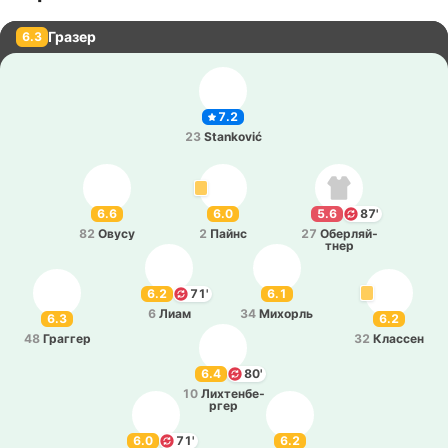
Гразер
6.3
7.2
23
Stanković
6.6
6.0
5.6
87'
82
Овусу
2
Пайнс
27
Обе­рляй­
тнер
6.2
71'
6.1
6
Лиам
34
Ми­хорль
6.3
6.2
48
Гра­ггер
32
Кла­ссен
6.4
80'
10
Ли­хте­нбе­
ргер
6.0
71'
6.2