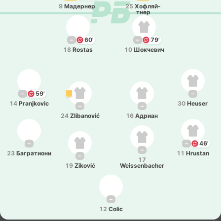
9
Ма­де­рнер
25
Хо­фляй­
тнер
–
60'
–
79'
18
Rostas
10
Шо­кче­вич
–
59'
–
14
Pranjkovic
30
Heuser
–
–
24
Žlibanović
16
Адриан
–
–
46'
–
23
Ба­гра­тио­ни
11
Hrustan
–
17
19
Žiković
Weissenbacher
–
12
Colic