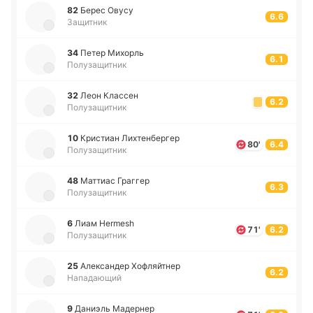
82
Берес Овусу
6.6
Защитник
34
Петер Ми­хорль
6.1
Полузащитник
32
Леон Кла­ссен
6.2
Полузащитник
10
Кри­стиан Ли­хте­нбе­ргер
80'
6.4
Полузащитник
48
Ма­ттиас Гра­ггер
6.3
Полузащитник
6
Лиам Hermesh
71'
6.2
Полузащитник
25
Але­кса­ндер Хо­фляй­тнер
6.2
Нападающий
9
Да­ниэль Ма­де­рнер