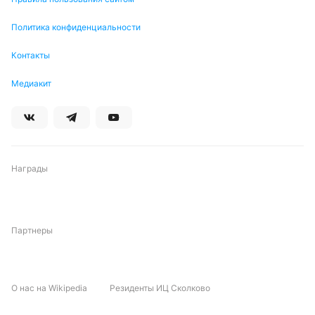
было забито три и более голов.
Политика конфиденциальности
Обновлено:
Контакты
Автор
Медиакит
Дмитрий Разумец
Подписаться
Награды
Партнеры
О нас на Wikipedia
Резиденты ИЦ Сколково