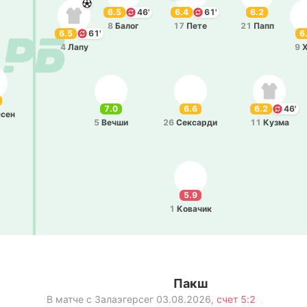
6.5
46'
6.4
61'
6.2
8
Балог
17
Пете
21
Папп
6.5
61'
6
4
Лапу
9
7.0
6.6
6.2
46'
ссен
5
Вечши
26
Се­кса­рди
11
Кузма
5.9
1
Ко­ва­чик
Пакш
В матче с
Залаэгерсег
03.08.2026
,
счет
5:2