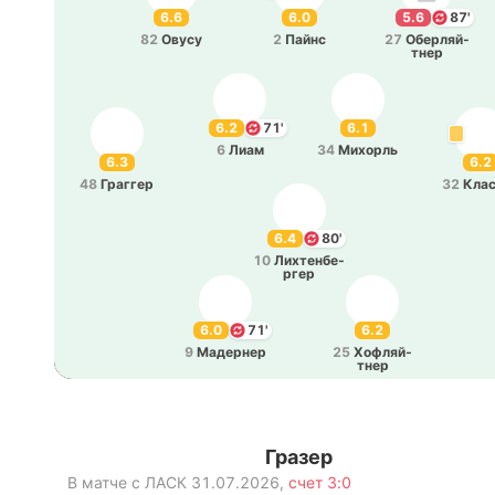
6.6
6.0
5.6
87'
82
Овусу
2
Пайнс
27
Обе­рляй­
тнер
6.2
71'
6.1
6
Лиам
34
Ми­хорль
6.3
6.2
48
Гра­ггер
32
Кла­
6.4
80'
10
Ли­хте­нбе­
ргер
6.0
71'
6.2
9
Ма­де­рнер
25
Хо­фляй­
тнер
Гразер
В матче с
ЛАСК
31.07.2026
,
счет
3:0