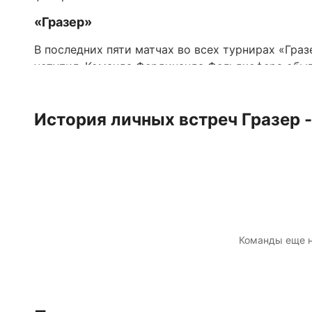
«Гразер»
В последних пяти матчах во всех турнирах «Гра
уступил. Команда Фердинанда Фельдхофера обыгра
миром с «Дьёром» (2:2), а также потерпела пораж
«Гразер» в последнее время забивает стабильно 
История личных встреч Гразер 
«Пакш»
В последних пяти матчах во всех турнирах «Пак
два поражения. Команда Дьёрдя Богнара победила
«Маккаби Хайфа» (3:3), а также уступила «Данди»
«Пакш» в последнее время демонстрирует хорош
Команды еще н
Обновлено:
Автор