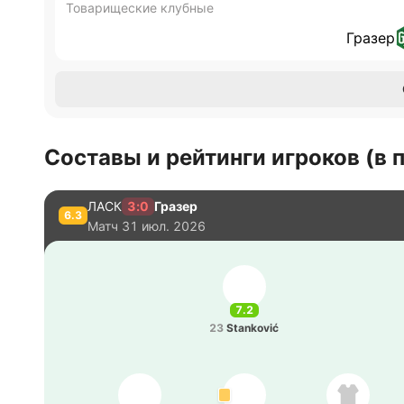
Товарищеские клубные
Гразер
Составы и рейтинги игроков (в
ЛАСК
3:0
Гразер
6.3
Матч
31 июл. 2026
7.2
23
Stanković