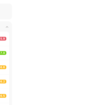
5.9
7.0
6.6
6.2
6.5