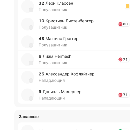
32
Леон Кла­ссен
Полузащитник
10
Кри­стиан Ли­хте­нбе­ргер
80'
Полузащитник
48
Ма­ттиас Гра­ггер
Полузащитник
6
Лиам Hermesh
71'
Полузащитник
25
Але­кса­ндер Хо­фляй­тнер
Нападающий
9
Да­ниэль Ма­де­рнер
71'
Нападающий
Запасные