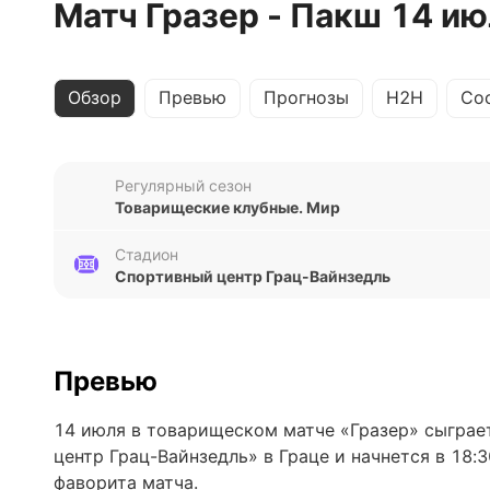
Матч Гразер - Пакш 14 и
Обзор
Превью
Прогнозы
H2H
Со
Регулярный сезон
Товарищеские клубные. Мир
Стадион
Спортивный центр Грац-Вайнзедль
Превью
14 июля в товарищеском матче «Гразер» сыграе
центр Грац-Вайнзедль» в Граце и начнется в 18:
фаворита матча.