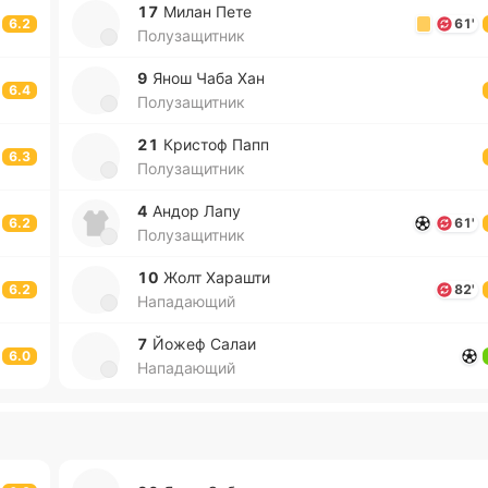
17
Милан Пете
6.2
61'
Полузащитник
9
Янош Чаба Хан
6.4
Полузащитник
21
Кри­стоф Папп
6.3
Полузащитник
4
Андор Лапу
6.2
61'
Полузащитник
10
Жолт Ха­ра­шти
6.2
82'
Нападающий
7
Йожеф Салаи
6.0
Нападающий