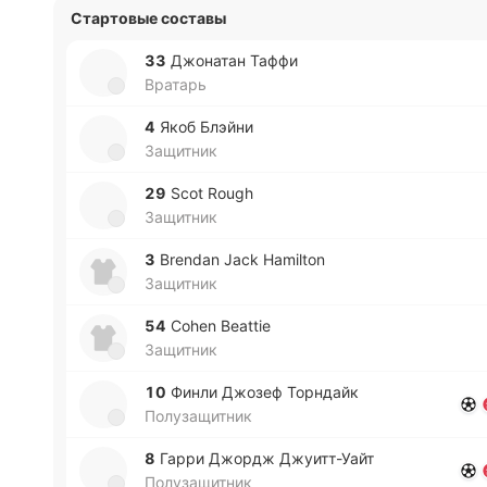
Стартовые составы
33
Джо­на­тан Таффи
Вратарь
4
Якоб Блэйни
Защитник
29
Scot Rough
Защитник
3
Brendan Jack Hamilton
Защитник
54
Cohen Beattie
Защитник
10
Финли Джозеф То­рндайк
Полузащитник
8
Гарри Джордж Джуи­тт-Уайт
Полузащитник