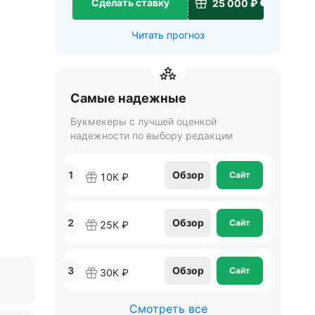
Сделать ставку
25 000 ₽
Читать прогноз
Самые надежные
Букмекеры с лучшей оценкой
надежности по выбору редакции
1
Обзор
Сайт
10К ₽
2
Обзор
Сайт
25К ₽
3
Обзор
Сайт
30К ₽
Смотреть все