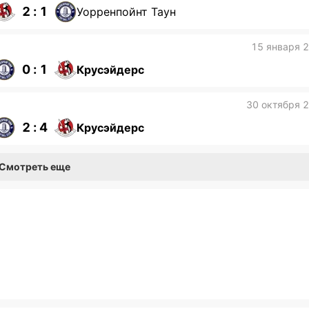
2 : 1
Уорренпойнт Таун
15 января 
0 : 1
Крусэйдерс
30 октября 
2 : 4
Крусэйдерс
Смотреть еще