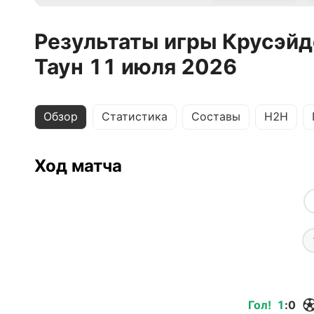
Результаты игры Крусэйд
Таун 11 июля 2026
Обзор
Статистика
Составы
H2H
Ход матча
Гол
!
1
:
0