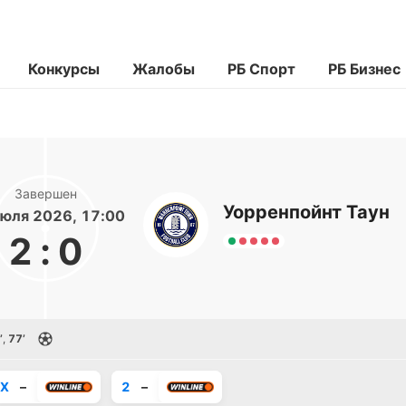
Конкурсы
Жалобы
РБ Спорт
РБ Бизнес
Завершен
Уорренпойнт Таун
юля 2026, 17:00
2
:
0
’
,
77’
X
–
2
–