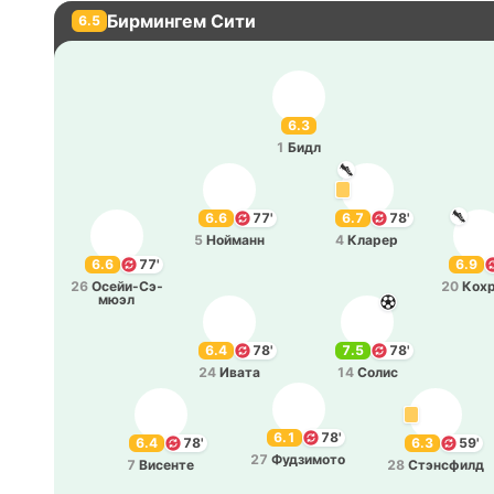
Бирмингем Сити
6.5
6.3
1
Бидл
6.6
77'
6.7
78'
5
Ной­манн
4
Кларер
6.6
77'
6.9
26
Осейи­-Сэ­
20
Ко­х
мюэл
6.4
78'
7.5
78'
24
Ивата
14
Солис
6.1
78'
6.4
78'
6.3
59'
27
Фу­дзи­мо­то
7
Ви­се­нте
28
Стэ­нсфилд