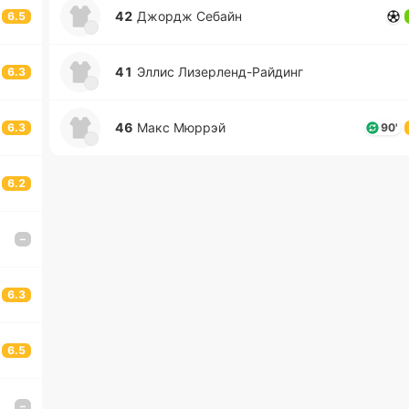
42
Джордж Себайн
6.5
41
Эллис Ли­зе­рле­нд-Рай­динг
6.3
46
Макс Мюррэй
6.3
90'
6.2
–
6.3
6.5
–