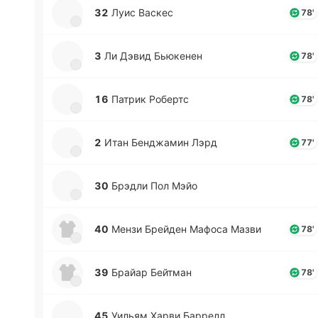
32
Луис Васкес
78'
3
Ли Дэвид Бью­ке­нен
78'
16
Патрик Ро­бертс
78'
2
Итан Бе­нджа­мин Лэрд
77'
30
Брэдли Пол Мэйо
40
Мензи Брей­ден Мафоса Мазви
78'
39
Брайар Бей­тман
78'
45
Уильям Харви Ба­ррелл