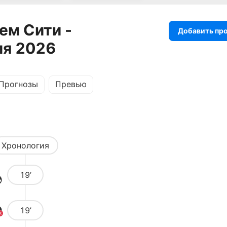
ем Сити -
Добавить пр
ля 2026
Прогнозы
Превью
Хронология
19’
19’