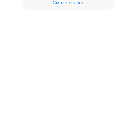
Смотреть все