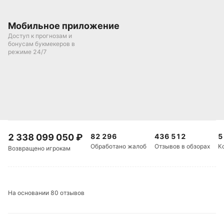
Мобильное приложение
Доступ к прогнозам и
бонусам букмекеров в
режиме 24/7
2 338 099 050
₽
82 296
436 512
5
Обработано жалоб
Отзывов в обзорах
К
Возвращено игрокам
На основании 80 отзывов