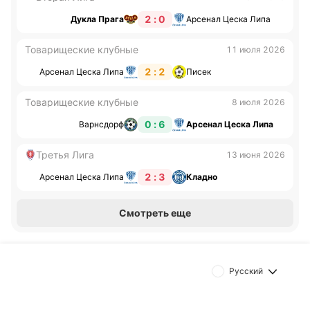
(1:0), разошлась миром с «Викторией Пльзень II»
2 : 0
Дукла Прага
Арсенал Цеска Липа
(2:2) и «Дуклой Прага II» (1:1), а также уступила
«Кралув Двуру» (0:1) и «Богемианс 1905 II» (1:2).
Товарищеские клубные
11 июля 2026
2 : 2
Арсенал Цеска Липа
Писек
«Сокол Хостун» в последнее время забивает
немного — пять голов в пяти последних матчах.
Товарищеские клубные
8 июля 2026
Обновлено:
0 : 6
Варнсдорф
Арсенал Цеска Липа
Третья Лига
13 июня 2026
Автор
2 : 3
Арсенал Цеска Липа
Кладно
Питер Бьёрн
Смотреть еще
Подписаться
Русский