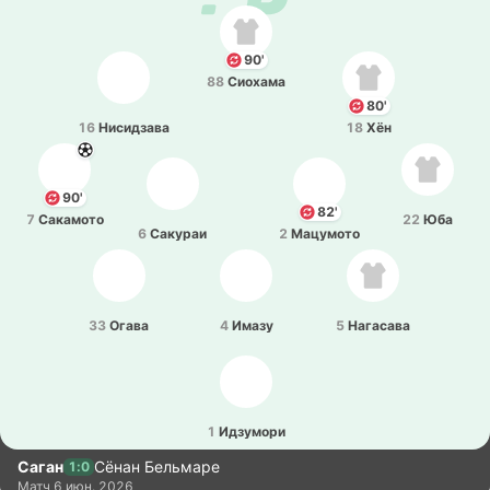
90'
88
Сио­ха­ма
80'
16
Ни­си­дза­ва
18
Хён
90'
82'
7
Са­ка­мо­то
22
Юба
6
Са­ку­раи
2
Ма­цу­мо­то
33
Огава
4
Имазу
5
На­га­са­ва
1
Идзу­мо­ри
Саган
Сёнан Бельмаре
1:0
Матч
6 июн. 2026