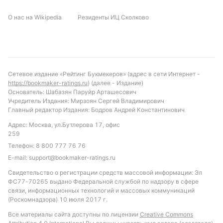
О нас на Wikipedia
Резиденты ИЦ Сколково
Сетевое издание «Рейтинг Букмекеров» (адрес в сети Интернет -
https://bookmaker-ratings.ru
) (далее - Издание)
Основатель: Шабазян Паруйр Арташесович
Учредитель Издания: Мирзоян Сергей Владимирович
Главный редактор Издания: Бодров Андрей Константинович
Адрес: Москва, ул.Бутлерова 17, офис
259
Телефон:
8 800 777 76 76
E-mail:
support@bookmaker-ratings.ru
Свидетельство о регистрации средств массовой информации: Эл
ФС77-70265 выдано Федеральной службой по надзору в сфере
связи, информационных технологий и массовых коммуникаций
(Роскомнадзора) 10 июля 2017 г.
Все материалы сайта доступны по лицензии
Creative Commons