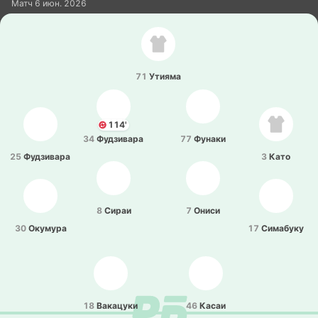
Матч
6 июн. 2026
71
Утияма
114'
34
Фу­дзи­ва­ра
77
Фунаки
25
Фу­дзи­ва­ра
3
Като
8
Сираи
7
Ониси
30
Оку­му­ра
17
Си­ма­бу­ку
18
Ва­ка­цу­ки
46
Касаи