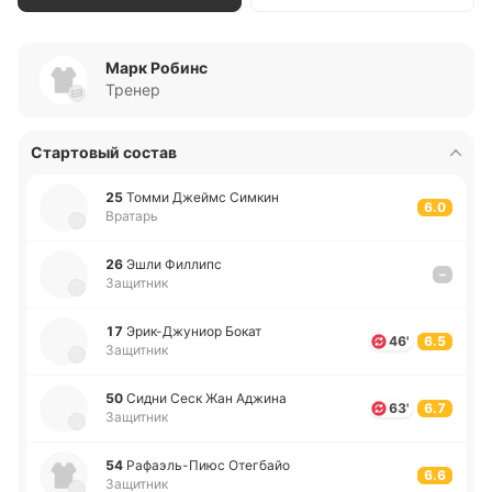
Марк Робинс
Тренер
Стартовый состав
25
Томми Джеймс Симкин
6.0
Вратарь
26
Эшли Фи­ллипс
–
Защитник
17
Эри­к-Джу­ниор Бокат
46'
6.5
Защитник
50
Сидни Сеск Жан Аджина
63'
6.7
Защитник
54
Ра­фаэ­ль-Пиюс Оте­гбайо
6.6
Защитник