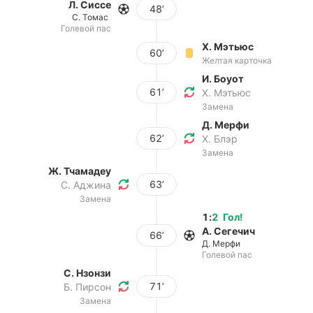
Л. Сиссе
48’
С. Томас
Голевой пас
Х. Мэтьюс
60’
Желтая карточка
И. Боуот
61’
Х. Мэтьюс
Замена
Д. Мерфи
62’
Х. Блэр
Замена
Ж. Тчамадеу
63’
С. Аджина
Замена
1
:
2
Гол
!
А. Сегечич
66’
Д. Мерфи
Голевой пас
С. Нзонзи
71’
Б. Пирсон
Замена