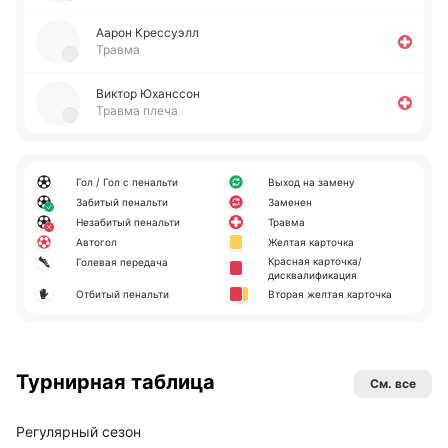
Аарон Кре­ссуэлл
Травма
Виктор Юха­нссон
Травма плеча
Гол / Гол с пенальти
Выход на замену
Забитый пенальти
Заменен
Незабитый пенальти
Травма
Автогол
Желтая карточка
Красная карточка/
Голевая передача
дисквалификация
Отбитый пенальти
Вторая желтая карточка
Турнирная таблица
См. все
Регулярный сезон