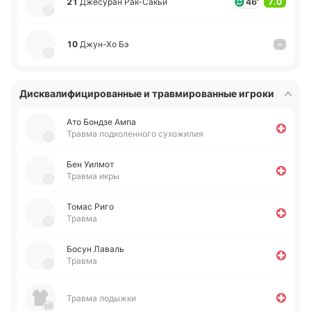
21
Дже­су­ран Ра­к-Са­кьи
46'
7.0
10
Джу­н-Хо Бэ
–
Дисквалифицированные и травмированные игроки
Ато Бондзе Ампа
Травма подколенного сухожилия
Бен Уилмот
Травма икры
Томас Риго
Травма
Босун Лаваль
Травма
Травма лодыжки