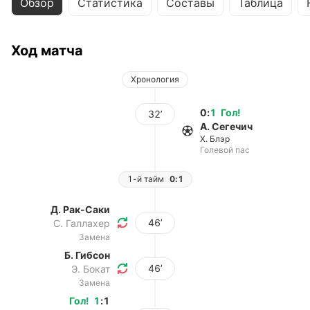
Обзор
Статистика
Составы
Таблица
Ход матча
Хронология
0
:
1
Гол
!
32’
А. Сегечич
Х. Блэр
Голевой пас
1-й тайм
0:1
Д. Рак-Саки
46’
С. Галлахер
Замена
Б. Гибсон
46’
Э. Бокат
Замена
Гол
!
1
:
1