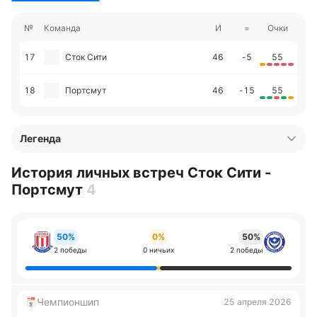
№
Команда
И
=
Очки
17
Сток Сити
46
-5
55
18
Портсмут
46
-15
55
Легенда
История личных встреч Сток Сити -
Портсмут
4
50%
0%
50%
2 победы
0 ничьих
2 победы
Чемпионшип
25 апреля 2026