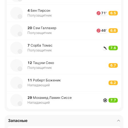
4
Бен Пирсон
71'
6.5
Полузащитник
20
Сэм Га­лла­хер
46'
6.6
Полузащитник
7
Сорба Томас
7.6
Полузащитник
12
Тацуки Секо
6.7
Полузащитник
11
Роберт Бо­же­ник
6.2
Нападающий
29
Мо­ха­мед Ламин Сиссе
7.7
Нападающий
Запасные