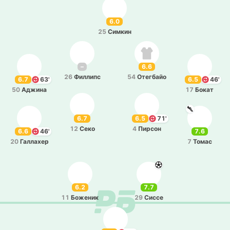
6.0
25
Симкин
–
6.6
26
Фи­ллипс
54
Оте­гбайо
6.7
63'
6.5
46'
50
Аджина
17
Бокат
6.7
6.5
71'
12
Секо
4
Пирсон
6.6
46'
7.6
20
Га­лла­хер
7
Томас
6.2
7.7
11
Бо­же­ник
29
Сиссе