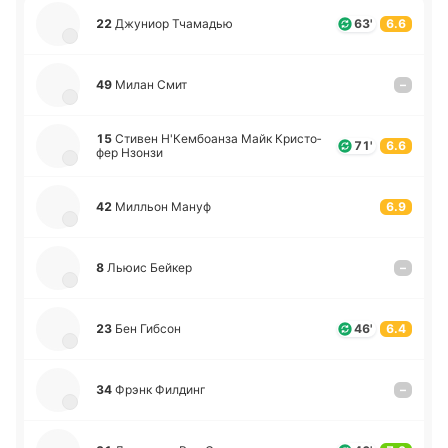
22
Джу­ниор Тча­ма­дью
63'
6.6
49
Милан Смит
–
15
Стивен Н'Ке­мбоа­нза Майк Кри­сто­
71'
6.6
фер Нзонзи
42
Ми­лльон Мануф
6.9
8
Льюис Бейкер
–
23
Бен Гибсон
46'
6.4
34
Фрэнк Фи­лдинг
–