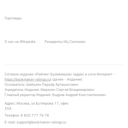
демонстрирует стабильность в результатах, что
может стать залогом успешной игры на выезде.
Тактические установки обеих команд, вероятно,
Партнеры
будут направлены на минимизацию рисков и
использование ошибок соперника. Отсутствие
данных о личных встречах и судействе добавляет
О нас на Wikipedia
Резиденты ИЦ Сколково
неопределённости, что делает прогноз более
сложным, но интересным для анализа.
Прогноз и рекомендации по ставкам
Сетевое издание «Рейтинг Букмекеров» (адрес в сети Интернет -
С учётом текущей формы и турнирного
https://bookmaker-ratings.ru
) (далее - Издание)
положения, матч обещает быть упорным и
Основатель: Шабазян Паруйр Арташесович
Учредитель Издания: Мирзоян Сергей Владимирович
сбалансированным. Вероятен исход с
Главный редактор Издания: Бодров Андрей Константинович
минимальным преимуществом одной из команд
Адрес: Москва, ул.Бутлерова 17, офис
или ничья. Рекомендуется обратить внимание на
259
ставку «обе команды забьют», учитывая
Телефон:
8 800 777 76 76
статистику лиги и характер игры обеих команд.
E-mail:
support@bookmaker-ratings.ru
Также можно рассмотреть вариант с тоталом