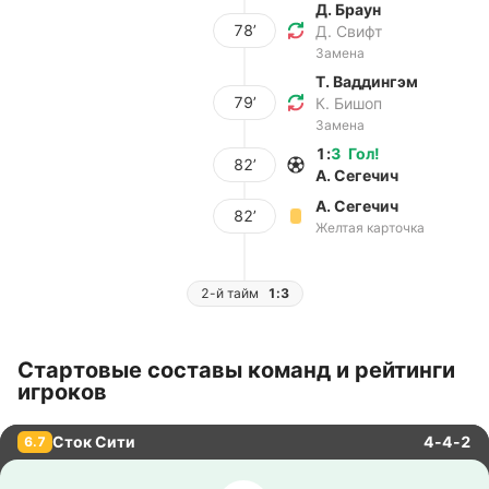
Д. Браун
78’
Д. Свифт
Замена
Т. Ваддингэм
79’
К. Бишоп
Замена
1
:
3
Гол
!
82’
А. Сегечич
А. Сегечич
82’
Желтая карточка
2-й тайм
1:3
Стартовые составы команд и рейтинги
игроков
Сток Сити
4-4-2
6.7