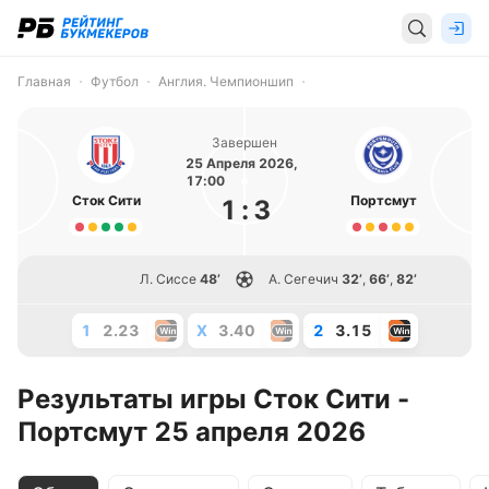
Главная
Футбол
Англия. Чемпионшип
Завершен
25 Апреля 2026,
17:00
Сток Сити
Портсмут
1
:
3
Л. Сиссе
48’
А. Сегечич
32’
,
66’
,
82’
1
2.23
X
3.40
2
3.15
Результаты игры Сток Сити -
Портсмут 25 апреля 2026