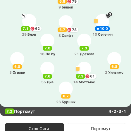
6.8
79'
9
Бишоп
3
7.1
62'
10.0
6.7
78'
29
Блэр
10
Се­ге­чич
8
Свифт
7.0
7.3
16
Ле Ру
21
До­ззелл
6.8
6.8
3
Огилви
2
Уи­льямс
7.6
7.3
61'
55
Диа
14
Мэ­ттьюс
6.7
26
Буршик
Портсмут
4-2-3-1
7.2
Сток Сити
Портсмут