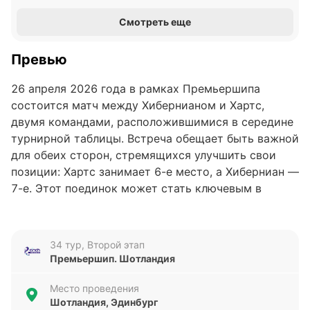
Смотреть еще
Превью
26 апреля 2026 года в рамках Премьершипа
состоится матч между Хибернианом и Хартс,
двумя командами, расположившимися в середине
турнирной таблицы. Встреча обещает быть важной
для обеих сторон, стремящихся улучшить свои
позиции: Хартс занимает 6-е место, а Хиберниан —
7-е. Этот поединок может стать ключевым в
борьбе за более высокое место в чемпионате.
Анализ формы команд
34 тур, Второй этап
Премьершип. Шотландия
Хиберниан демонстрирует стабильность в
последних пяти матчах: две победы и три ничьи, с
Место проведения
общим счётом 8 забитых и 4 пропущенных гола.
Шотландия, Эдинбург