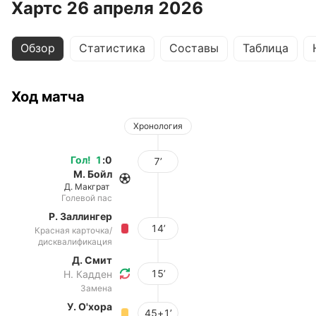
Хартс 26 апреля 2026
Обзор
Статистика
Составы
Таблица
Ход матча
Хронология
Гол
!
1
:
0
7’
М. Бойл
Д. Макграт
Голевой пас
Р. Заллингер
14’
Красная карточка/
дисквалификация
Д. Смит
15’
Н. Кадден
Замена
У. О'хора
45+1’