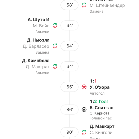
58’
М. Штейнвендер
Замена
А. Шуто И
64’
М. Бойл
Замена
Д. Ньюэлл
64’
Д. Барласер
Замена
Д. Кэмпбелл
64’
Д. Макграт
Замена
1
:
1
65’
У. О'хора
Автогол
1
:
2
Гол
!
Б. Спиттал
86’
С. Керйота
Голевой пас
Д. Маккарт
90’
С. Кингсли
Замена