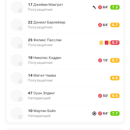
17
Джейми Ма­кгрэт
64'
7.3
Полузащитник
22
Дэниэл Ба­рлей­зер
64'
6.7
Полузащитник
25
Феликс Па­сслак
5.7
Полузащитник
19
Ни­ко­лас Кэдден
15'
6.7
Полузащитник
14
Мигел Чаива
6.6
Полузащитник
47
Оуэн Элдинг
50'
6.5
Нападающий
10
Мартин Бойл
64'
7.7
Нападающий