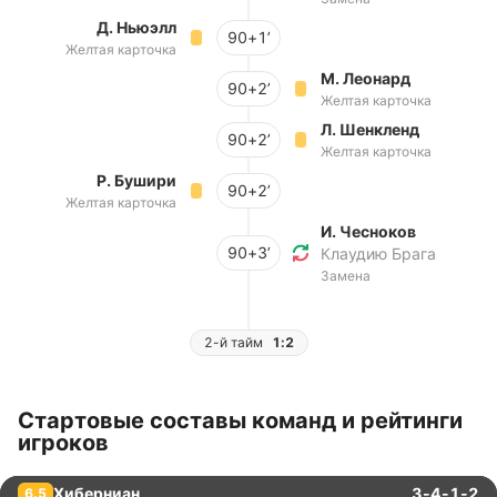
Д. Ньюэлл
90+1’
Желтая карточка
М. Леонард
90+2’
Желтая карточка
Л. Шенкленд
90+2’
Желтая карточка
Р. Бушири
90+2’
Желтая карточка
И. Чесноков
90+3’
Клаудию Брага
Замена
2-й тайм
1:2
Стартовые составы команд и рейтинги
игроков
Хиберниан
3-4-1-2
6.5