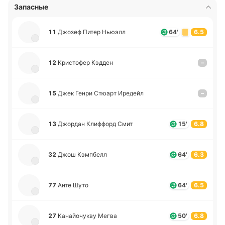
Запасные
11
Джозеф Питер Ньюэлл
64'
6.5
12
Кри­сто­фер Кэдден
–
15
Джек Генри Стюарт Ире­дейл
–
13
Джо­рдан Кли­ффорд Смит
15'
6.8
32
Джош Кэ­мпбелл
64'
6.3
77
Анте Шуто
64'
6.5
27
Ка­найо­чу­кву Мегва
50'
6.8