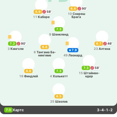
6.4
90'
6.9
58'
10
Соареш
11
Каборе
Брага
7.3
9
Ше­нкленд
7.2
90'
6.7
46'
6.8
3
Ки­нгсли
23
Алтена
7.9
6
Та­нга­ма Ба­
ни­нги­ме
49
Лео­нард
7.3
58'
6.9
7.3
15
Штай­нве­
19
Фи­ндлей
4
Хо­лькетт
ндер
6.5
25
Шволов
Хартс
3-4-1-2
7.0