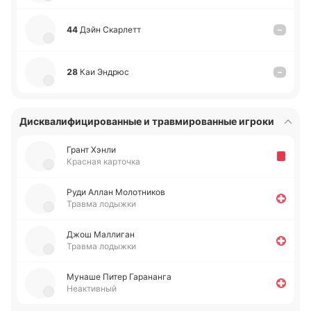
44
Дэйн Ска­рлетт
–
28
Каи Эндрюс
–
Дисквалифицированные и травмированные игроки
Грант Хэнли
Красная карточка
Руди Аллан Мо­ло­тни­ков
Травма лодыжки
Джош Ма­лли­ган
Травма лодыжки
Мунаше Питер Га­ра­на­нга
Неактивный