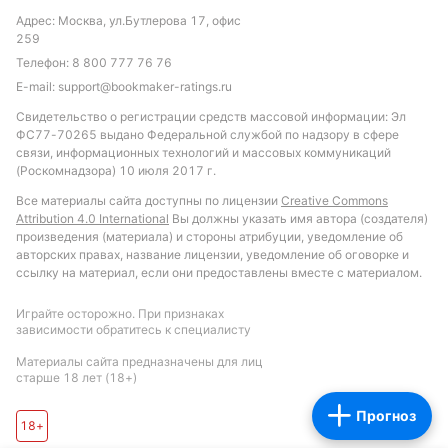
Рекомендуемой ставкой может стать «тотал
Адрес: Москва, ул.Бутлерова 17, офис
меньше 2.5 голов» и «ИТ Хартс меньше 1.5 голов в
259
первом тайме», что соответствует тенденциям
Телефон:
8 800 777 76 76
последних матчей. Также стоит обратить внимание
E-mail:
support@bookmaker-ratings.ru
на ставку по фолам — ожидается больше 20.5
Свидетельство о регистрации средств массовой информации: Эл
фолов в матче, что отражает интенсивность
ФС77-70265 выдано Федеральной службой по надзору в сфере
борьбы на поле.
связи, информационных технологий и массовых коммуникаций
(Роскомнадзора) 10 июля 2017 г.
Обновлено:
Все материалы сайта доступны по лицензии
Creative Commons
Attribution 4.0 International
Вы должны указать имя автора (создателя)
произведения (материала) и стороны атрибуции, уведомление об
Автор
авторских правах, название лицензии, уведомление об оговорке и
ссылку на материал, если они предоставлены вместе с материалом.
Питер Бьёрн
Играйте осторожно. При признаках
зависимости обратитесь к специалисту
Подписаться
Материалы сайта предназначены для лиц
старше 18 лет (18+)
Прогноз
18+