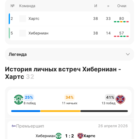
№
Команда
И
=
Очки
2
Хартс
38
33
80
5
Хиберниан
38
14
57
Легенда
История личных встреч Хиберниан -
Хартс
32
25%
34%
41%
8 побед
11 ничьих
13 побед
Премьершип
26 апреля 2026
1 : 2
Хиберниан
Хартс