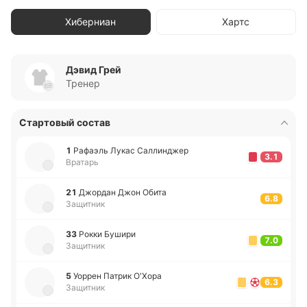
Хиберниан
Хартс
Дэвид Грей
Тренер
Стартовый состав
1
Ра­фаэль Лукас Са­лли­нджер
3.1
Вратарь
21
Джо­рдан Джон Обита
6.8
Защитник
33
Рокки Бушири
7.0
Защитник
5
Уоррен Патрик О'Хора
6.3
Защитник