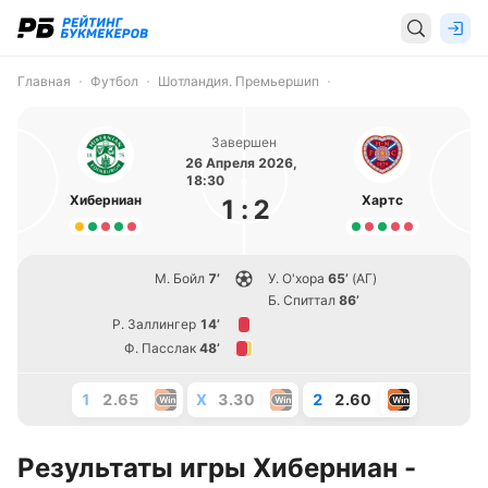
Главная
Футбол
Шотландия. Премьершип
Завершен
26 Апреля 2026,
18:30
Хиберниан
Хартс
1
:
2
М. Бойл
7’
У. О'хора
65’
(АГ)
Б. Спиттал
86’
Р. Заллингер
14’
Ф. Пасслак
48’
1
2.65
X
3.30
2
2.60
Результаты игры Хиберниан -