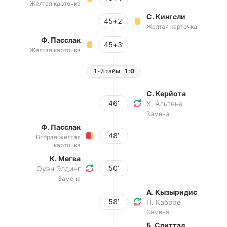
Желтая карточка
С. Кингсли
45+2’
Желтая карточка
Ф. Пасслак
45+3’
Желтая карточка
1-й тайм
1:0
С. Керйота
46’
Х. Альтена
Замена
Ф. Пасслак
48’
Вторая желтая
карточка
К. Мегва
50’
Оуэн Элдинг
Замена
А. Кызыридис
58’
П. Каборе
Замена
Б. Спиттал