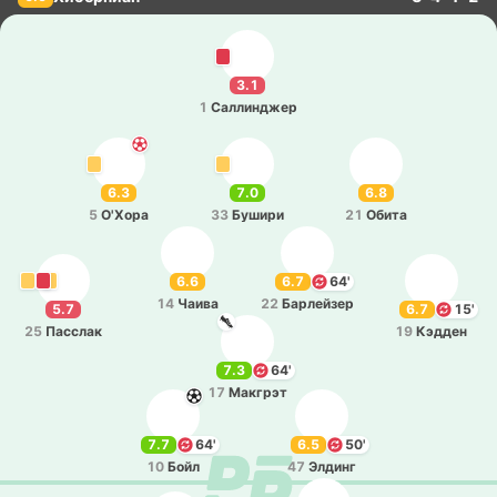
3.1
1
Са­лли­нджер
6.3
7.0
6.8
5
О'Хора
33
Бушири
21
Обита
6.6
6.7
64'
14
Чаива
22
Ба­рлей­зер
5.7
6.7
15'
25
Па­сслак
19
Кэдден
7.3
64'
17
Ма­кгрэт
7.7
64'
6.5
50'
10
Бойл
47
Элдинг