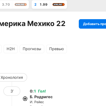
3.70
2
1.99
Америка Мехико 22
Добавить пр
H2H
Прогнозы
Превью
Хронология
3’
0
:
1
Гол
!
Б. Родригес
И. Рейес