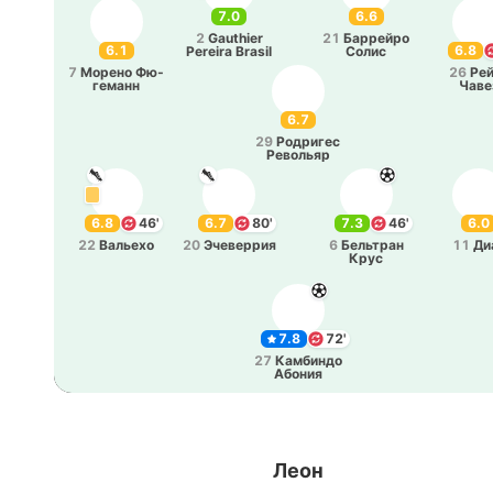
7.0
6.6
2
Gauthier
21
Ба­ррей­ро
6.1
6.8
Pereira Brasil
Солис
7
Морено Фю­
26
Ре
ге­манн
Чаве
6.7
29
Ро­дри­гес
Ре­во­льяр
6.8
46'
6.7
80'
7.3
46'
6.0
22
Ва­лье­хо
20
Эче­ве­ррия
6
Бе­льтран
11
Ди
Крус
7.8
72'
27
Ка­мби­ндо
Абония
Леон