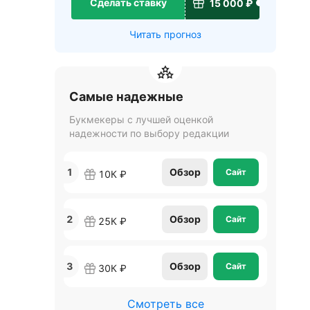
Сделать ставку
15 000 ₽
Читать прогноз
Самые надежные
Букмекеры с лучшей оценкой
надежности по выбору редакции
1
Обзор
Сайт
10К ₽
2
Обзор
Сайт
25К ₽
3
Обзор
Сайт
30К ₽
Смотреть все