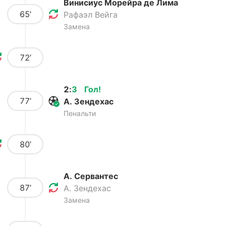
Винисиус Морейра де Лима
65’
Рафаэл Вейга
Замена
72’
2
:
3
Гол
!
77’
А. Зендехас
Пенальти
80’
А. Сервантес
87’
А. Зендехас
Замена