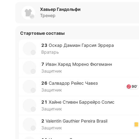
Хавьер Гандольфи
Тренер
Стартовые составы
23
Оскар Дамиан Гарсия Эррера
Вратарь
7
Иван Харед Морено Фю­ге­манн
Защитник
26
Са­лва­дор Рейес Чавез
90'
Защитник
21
Хайне Стивен Ба­ррей­ро Солис
Защитник
2
Valentín Gauthier Pereira Brasil
Защитник