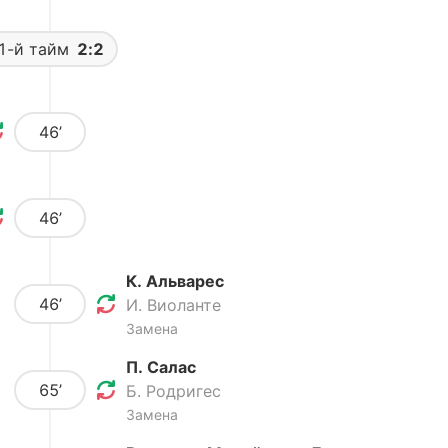
1-й тайм
2:2
46’
46’
К. Альварес
46’
И. Виоланте
Замена
П. Салас
65’
Б. Родригес
Замена