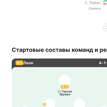
С. Рейес
Замена
Стартовые составы команд и ре
Леон
4-1
6.7
6.1
23
Гарсия
Эррера