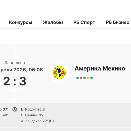
Конкурсы
Жалобы
РБ Спорт
РБ Бизнес
Завершен
Америка Мехико
реля 2026, 06:06
2
:
3
о
37’
Б. Родригес
3’
5+3’
Э. Санчес
12’
А. Зендехас
77’
(П)