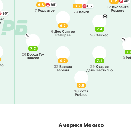
6.2
46'
6.8
65'
6.7
65'
12
Вио­ла­нте
7
Ро­дри­гес
Ромеро
23
Вейга
90'
йес
з
6.7
7.4
6
Дос Сантос
Ра­ми­рес
28
Санчес
7.3
7.
26
Борха Го­
нса­лес
3
Ре
6.7
7.1
ас
32
Васкес
29
Хуарес
Гарсия
дель Ка­сти­льо
6.8
30
Кота
Роблес
Америка Мехико