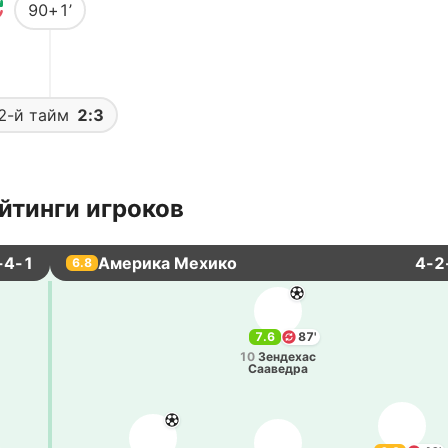
90+1’
2-й тайм
2:3
йтинги игроков
-4-1
Америка Мехико
4-2
6.8
7.6
87'
10
Зе­нде­хас
Саа­ве­дра