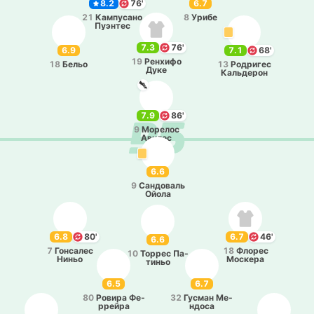
8.2
76'
6.7
21
Ка­мпу­са­но
8
Урибе
Пуэ­нтес
7.3
76'
6.9
7.1
68'
19
Ре­нхи­фо
18
Бельо
13
Ро­дри­гес
Дуке
Ка­льде­рон
7.9
86'
9
Мо­ре­лос
Авилес
6.6
9
Са­ндо­валь
Ойола
6.8
80'
6.7
46'
6.6
7
Го­нса­лес
18
Флорес
10
Торрес Па­
Ниньо
Мо­ске­ра
ти­ньо
6.5
6.7
80
Ровира Фе­
32
Гусман Ме­
ррей­ра
ндо­са