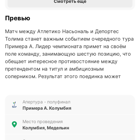
Смотреть еще
Превью
Матч между Атлетико Насьональ и Депортес
Толима станет важным событием очередного тура
Примера А. Лидер чемпионата примет на своём
поле команду, занимающую шестую позицию, что
обещает интересное противостояние между
претендентом на титул и амбициозным
соперником. Результат этого поединка может
существенно повлиять на турнирное положение
обеих команд.
Апертура - полуфинал
Анализ формы команд
Примера А. Колумбия
Атлетико Насьональ демонстрирует смешанную
Место проведения
форму: из последних пяти матчей команда
Колумбия, Медельин
одержала три победы и потерпела два поражения,