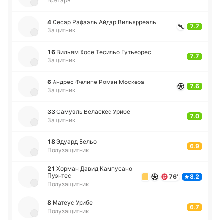
Вратарь
4
Сесар Ра­фаэль Айдар Ви­лья­рреаль
7.7
Защитник
16
Вильям Хосе Те­си­льо Гу­тье­ррес
7.7
Защитник
6
Андрес Фелипе Роман Мо­ске­ра
7.6
Защитник
33
Са­муэль Ве­ла­скес Урибе
7.0
Защитник
18
Эдуард Бельо
6.9
Полузащитник
21
Хорман Давид Ка­мпу­са­но
Пуэ­нтес
76'
8.2
Полузащитник
8
Матеус Урибе
6.7
Полузащитник