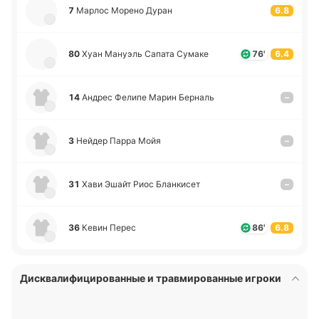
7
Марлос Морено Дуран
6.8
80
Хуан Ма­нуэль Сапата Сумаке
76'
6.4
14
Андрес Фелипе Марин Бе­рналь
–
3
Нейдер Парра Мойя
–
31
Хави Эшайт Риос Бла­нки­сет
–
36
Кевин Перес
86'
6.8
Дисквалифицированные и травмированные игроки