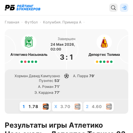
Главная
Футбол
Колумбия. Примера А
Завершен
24 Мая 2026,
02:00
Атлетико Насьональ
Депортес Толима
3
:
1
Хорман Давид Кампузано
А. Парра
79’
Пуэнтес
53’
А. Роман
71’
Э. Кардона
77’
1
1.78
X
3.70
2
4.60
Результаты игры Атлетико