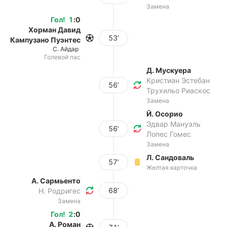
Замена
Гол
!
1
:
0
Хорман Давид
53’
Кампузано Пуэнтес
С. Айдар
Голевой пас
Д. Мускуера
Кристиан Эстебан
56’
Трухильо Риаскос
Замена
Й. Осорио
Эдвар Мануэль
56’
Лопес Гомес
Замена
Л. Сандоваль
57’
Желтая карточка
А. Сармьенто
68’
Н. Родригес
Замена
Гол
!
2
:
0
А. Роман