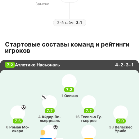
Замена
2-й тайм
3:1
Стартовые составы команд и рейтинги
игроков
Атлетико Насьональ
4-2-3-1
7.2
7.2
1
Оспина
7.7
7.7
4
Айдар Ви­
16
Те­си­льо Гу­
лья­рреаль
тье­ррес
7.6
7.0
6
Роман Мо­
33
Ве­ла­скес
ске­ра
Урибе