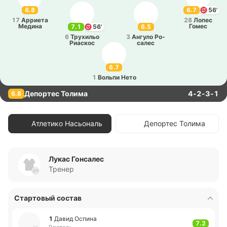
6.8
6.7
56'
17
Аррие­та
28
Лопес
Медина
Гомес
7.1
56'
6.5
6
Тру­хи­льо
3
Ангуло Ро­
Риа­скос
са­лес
6.7
1
Вольпи Нето
Депортес Толима
4-2-3-1
6.8
Атлетико Насьональ
Депортес Толима
Лукас Гонсалес
Тренер
Стартовый состав
1
Давид Оспина
7.2