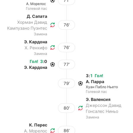
71’
А. Морелос
Голевой пас
Д. Сапата
Хорман Давид
76’
Кампузано Пуэнтес
Замена
Э. Кардона
76’
Х. Ренхифо
Замена
Гол
!
3
:
0
77’
Э. Кардона
3
:
1
Гол
!
А. Парра
79’
Хуан Пабло Ньето
Голевой пас
Э. Валенсия
Джерссон Давид
80’
Гонсалес Ниньо
Замена
К. Перес
86’
А. Морелос