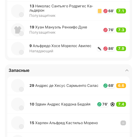
13
Ни­ко­лас Са­нтья­го Ро­дри­гес Ка­
льде­рон
68'
7.1
Полузащитник
19
Хуан Ма­нуэль Ре­нхи­фо Дуке
76'
7.3
Полузащитник
9
Альфре­до Хосе Мо­ре­лос Авилес
86'
7.9
Нападающий
Запасные
29
Андрес де Хесус Са­рмье­нто Салас
68'
6.6
10
Эдвин Андрес Ка­рдо­на Бедойя
76'
7.4
15
Харлен Альфред Ка­сти­льо Морено
–