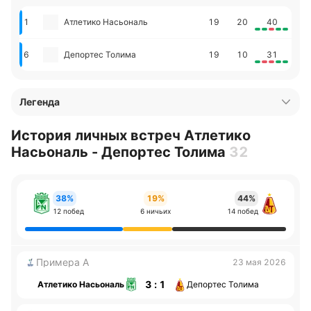
1
Атлетико Насьональ
19
20
40
6
Депортес Толима
19
10
31
Легенда
История личных встреч Атлетико
Насьональ - Депортес Толима
32
38%
19%
44%
12 побед
6 ничьих
14 побед
Примера А
23 мая 2026
3 : 1
Атлетико Насьональ
Депортес Толима