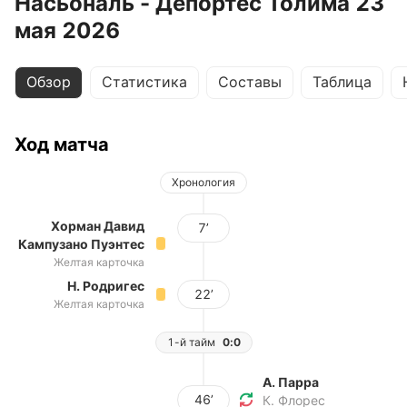
Насьональ - Депортес Толима 23
мая 2026
Обзор
Статистика
Составы
Таблица
Ход матча
Хронология
Хорман Давид
7’
Кампузано Пуэнтес
Желтая карточка
Н. Родригес
22’
Желтая карточка
1-й тайм
0:0
А. Парра
46’
К. Флорес