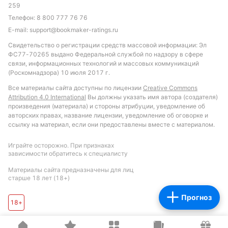
259
соперниками обе стороны находили путь к
Телефон:
8 800 777 76 76
воротам. Исходя из позиции в таблице и
E-mail:
support@bookmaker-ratings.ru
последних результатов, ничейный исход или
Свидетельство о регистрации средств массовой информации: Эл
минимальная победа Атлетико Насьональ выглядят
ФС77-70265 выдано Федеральной службой по надзору в сфере
наиболее вероятными.
связи, информационных технологий и массовых коммуникаций
(Роскомнадзора) 10 июля 2017 г.
Обновлено:
Все материалы сайта доступны по лицензии
Creative Commons
Attribution 4.0 International
Вы должны указать имя автора (создателя)
произведения (материала) и стороны атрибуции, уведомление об
Автор
авторских правах, название лицензии, уведомление об оговорке и
ссылку на материал, если они предоставлены вместе с материалом.
Дмитрий Разумец
Играйте осторожно. При признаках
зависимости обратитесь к специалисту
Подписаться
Материалы сайта предназначены для лиц
старше 18 лет (18+)
Прогноз
18+