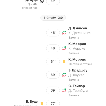
42’
Д. Лав
Голевой пас
1-й тайм
3:0
Д. Дэвисон
46’
К. Дженнингс
Замена
К. Моррис
46’
К. Меррие
Замена
К. Моррис
61’
Желтая карточка
З. Брэдшоу
69’
Д. Хоукес
Замена
С. Тэйлор
69’
Д. Тернбулл
Замена
Б. Вудс
77’