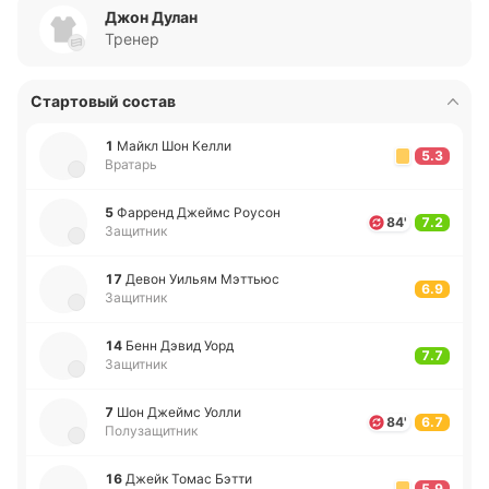
Джон Дулан
Тренер
Стартовый состав
1
Майкл Шон Келли
5.3
Вратарь
5
Фа­рренд Джеймс Роусон
84'
7.2
Защитник
17
Девон Уильям Мэ­ттьюс
6.9
Защитник
14
Бенн Дэвид Уорд
7.7
Защитник
7
Шон Джеймс Уолли
84'
6.7
Полузащитник
16
Джейк Томас Бэтти
5.9