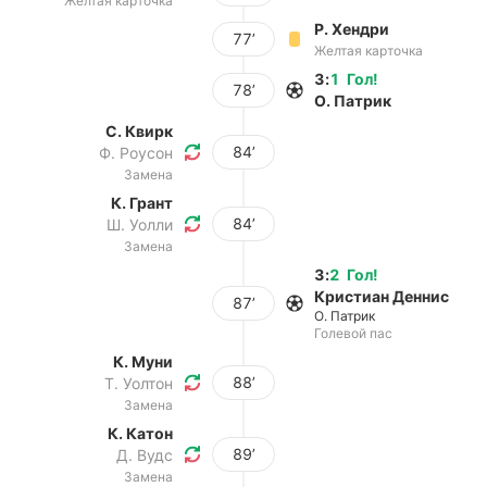
Желтая карточка
Р. Хендри
77’
Желтая карточка
3
:
1
Гол
!
78’
О. Патрик
С. Квирк
84’
Ф. Роусон
Замена
К. Грант
84’
Ш. Уолли
Замена
3
:
2
Гол
!
Кристиан Деннис
87’
О. Патрик
Голевой пас
К. Муни
88’
Т. Уолтон
Замена
К. Катон
89’
Д. Вудс
Замена