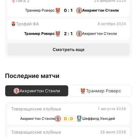
Лига 2
25 февраля 2025
0 : 1
Транмер Роверс
Аккрингтон Стэнли
Трофей ФА
8 октября 2024
2 : 1
Транмер Роверс
Аккрингтон Стэнли
Смотреть еще
Последние матчи
Аккрингтон Стэнли
Транмер Роверс
Товарищеские клубные
1 августа 2026
0 : 0
Аккрингтон Стэнли
Шеффилд Уэнсдей
Товарищеские клубные
28 июля 2026