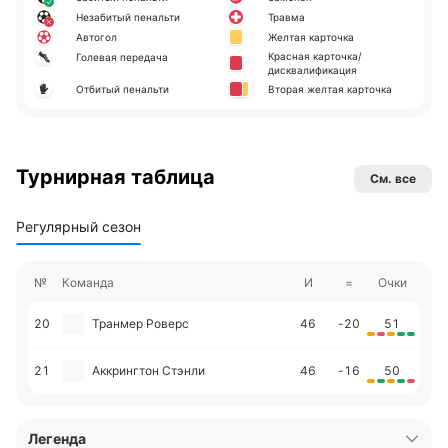
Незабитый пенальти
Травма
Автогол
Желтая карточка
Красная карточка/
Голевая передача
дисквалификация
Отбитый пенальти
Вторая желтая карточка
Турнирная таблица
См. все
Регулярный сезон
№
Команда
И
=
Очки
20
Транмер Роверс
46
-20
51
21
Аккрингтон Стэнли
46
-16
50
Легенда