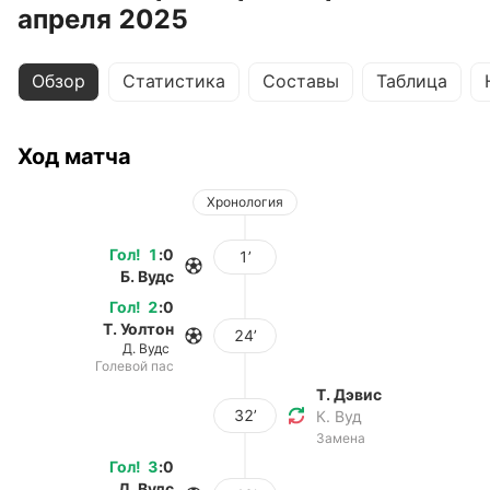
апреля 2025
Обзор
Статистика
Составы
Таблица
Ход матча
Хронология
Гол
!
1
:
0
1’
Б. Вудс
Гол
!
2
:
0
Т. Уолтон
24’
Д. Вудс
Голевой пас
Т. Дэвис
32’
К. Вуд
Замена
Гол
!
3
:
0
Д. Вудс