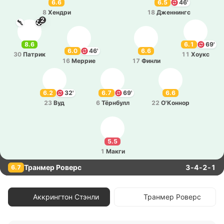
6.6
6.5
46'
8
Хендри
18
Дже­ннингс
2
8.6
6.1
69'
6.0
46'
6.6
30
Патрик
11
Хоукс
16
Меррие
17
Финли
6.2
32'
6.7
69'
6.6
23
Вуд
6
Тё­рнбулл
22
О'Ко­ннор
5.5
1
Макги
Транмер Роверс
3-4-2-1
6.7
Аккрингтон Стэнли
Транмер Роверс