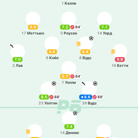
1
Келли
6.9
7.2
84'
7.7
17
Мэ­ттьюс
5
Роусон
14
Уорд
6.6
6.6
6
Койл
8
Вудс
7.0
5.9
2
Лав
16
Бэтти
6.7
84'
7
Уолли
8.5
88'
8.6
89'
23
Уолтон
39
Вудс
7.4
14
Деннис