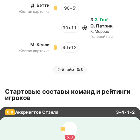
Д. Бэтти
90+5’
Желтая карточка
3
:
3
Гол
!
О. Патрик
90+11’
К. Моррис
Голевой пас
М. Келли
90+12’
Желтая карточка
2-й тайм
3:3
Стартовые составы команд и рейтинги
игроков
Аккрингтон Стэнли
3-4-1-2
6.8
5.3