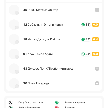
45
Эшли Мэттью Хантер
–
12
Се­ба­стьян Энтони Квирк
84'
6.0
18
Чарли Джордж Кэйтон
89'
6.4
9
Келси Томас Муни
88'
6.3
43
Джозеф Пол О'Брайе­н-Уи­тмарш
–
30
Лиам Ише­рвуд
–
Гол / Гол с пенальти
Выход на замену
Забитый пенальти
Заменен