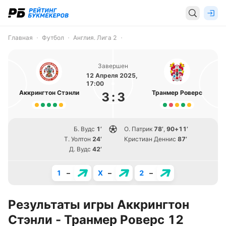
Главная
Футбол
Англия. Лига 2
Завершен
12 Апреля 2025,
17:00
Аккрингтон Стэнли
Транмер Роверс
3
:
3
Б. Вудс
1’
О. Патрик
78’
,
90+11’
Т. Уолтон
24’
Кристиан Деннис
87’
Д. Вудс
42’
1
–
X
–
2
–
Результаты игры Аккрингтон
Стэнли - Транмер Роверс 12