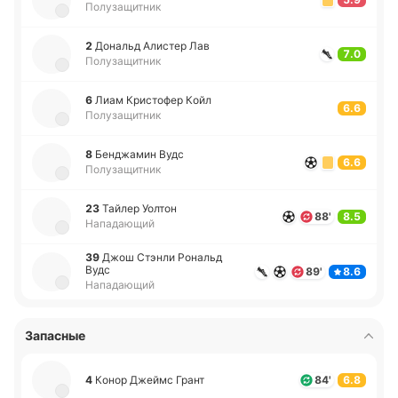
Полузащитник
2
До­нальд Али­стер Лав
7.0
Полузащитник
6
Лиам Кри­сто­фер Койл
6.6
Полузащитник
8
Бе­нджа­мин Вудс
6.6
Полузащитник
23
Тайлер Уолтон
88'
8.5
Нападающий
39
Джош Стэнли Ро­нальд
Вудс
89'
8.6
Нападающий
Запасные
4
Конор Джеймс Грант
84'
6.8