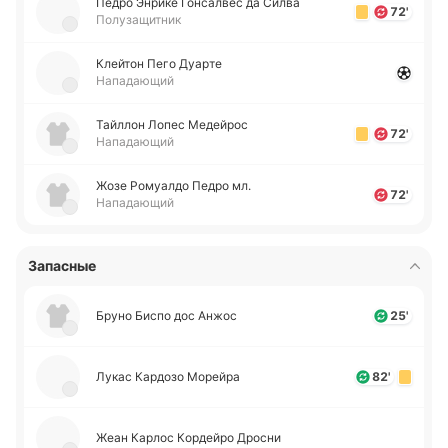
Педро Энрике Го­нса­лвес да Силва
72'
Полузащитник
Клей­тон Пего Дуарте
Нападающий
Тай­ллон Лопес Ме­дей­рос
72'
Нападающий
Жозе Ро­муа­лдо Педро мл.
72'
Нападающий
Запасные
Бруно Биспо дос Анжос
25'
Лукас Ка­рдо­зо Мо­рей­ра
82'
Жеан Карлос Ко­рдей­ро Дросни