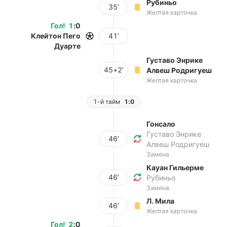
Рубиньо
35’
Желтая карточка
Гол
!
1
:
0
Клейтон Пего
41’
Дуарте
Густаво Энрике
45+2’
Алвеш Родригуеш
Желтая карточка
1-й тайм
1:0
Гонсало
Густаво Энрике
46’
Алвеш Родригуеш
Замена
Кауан Гильерме
46’
Рубиньо
Замена
Л. Мила
46’
Желтая карточка
Гол
!
2
:
0