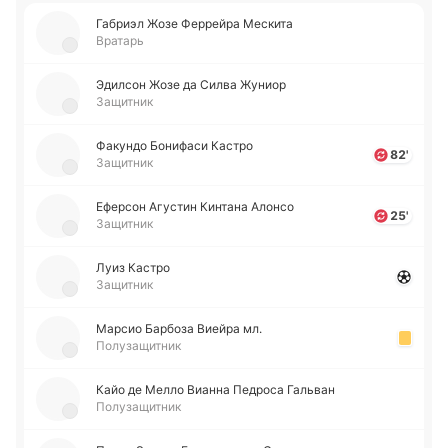
Га­бриэл Жозе Фе­ррей­ра Ме­ски­та
Вратарь
Эди­лсон Жозе да Силва Жуниор
Защитник
Фа­ку­ндо Бо­ни­фа­си Кастро
82'
Защитник
Ефе­рсон Агу­стин Ки­нта­на Алонсо
25'
Защитник
Луиз Кастро
Защитник
Марсио Ба­рбо­за Виейра мл.
Полузащитник
Кайо де Мелло Вианна Пе­дро­са Га­льван
Полузащитник