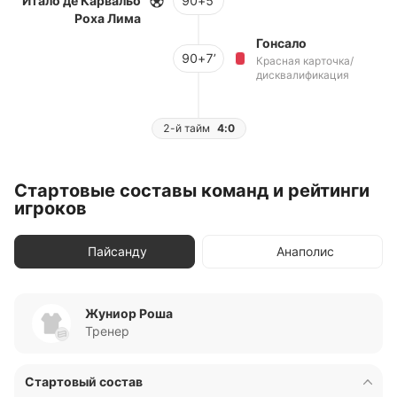
Итало де Карвальо
90+5’
Роха Лима
Гонсало
90+7’
Красная карточка/
дисквалификация
2-й тайм
4:0
Стартовые составы команд и рейтинги
игроков
Пайсанду
Анаполис
Жуниор Роша
Тренер
Стартовый состав