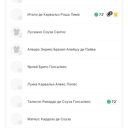
2
Итало де Ка­рва­льо Роша Лима
72'
Лу­сиа­но Соуза Сантос
Алваро Энрико Бразил Алейшу ди Пайва
Ярлей Брито Го­нса­лвес
Лукка Ка­рва­льо Алвес Лопес
Та­ли­сон Ри­ка­рдо де Соуза Го­нса­лвес
72'
Матеус Ка­рдо­зо де Соуза