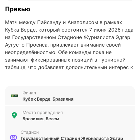
Превью
Матч между Пайсанду и Анаполисом в рамках
Кубка Верде, который состоится 7 июня 2026 года
на Государственном Стадионе Журналиста Эдгар
Аугусто Проенса, привлекает внимание своей
неопределённостью. Обе команды пока не
занимают фиксированных позиций в турнирной
таблице, что добавляет дополнительный интерес к
их противостоянию. Этот матч станет важным
этапом для обеих сторон в попытке укрепить свои
позиции в турнире.
Финал
Кубок Верде. Бразилия
Анализ формы команд
Место проведения
Пайсанду демонстрирует нестабильность в
Бразилия, Белем
последних пяти матчах: две победы, одна ничья и
два поражения. Команда забила 6 голов, но при
Стадион
Государственный Стадион Журналиста Эдгар
этом пропустила 10, что указывает на