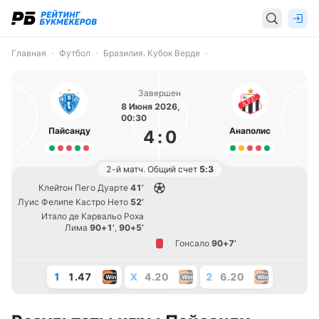
Главная
Футбол
Бразилия. Кубок Верде
Завершен
8 Июня 2026,
00:30
Пайсанду
Анаполис
4
:
0
2-й матч. Общий счет
5:3
Клейтон Пего Дуарте
41’
Луис Фелипе Кастро Нето
52’
Итало де Карвальо Роха
Лима
90+1’
,
90+5’
Гонсало
90+7’
1
1.47
X
4.20
2
6.20