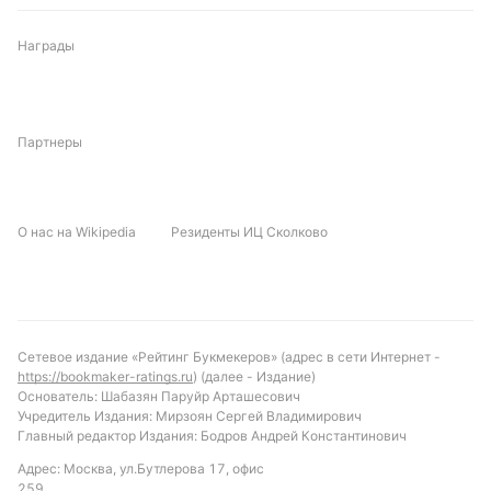
адаптироваться к игровым ситуациям. Стандарты,
учитывая количество угловых, могут сыграть
Награды
важную роль.
Прогноз и рекомендации по ставкам
Партнеры
Ожидается матч с высокой вероятностью голов с
обеих сторон, учитывая статистику турнира и
результаты команд. Рекомендуется обратить
О нас на Wikipedia
Резиденты ИЦ Сколково
внимание на ставку «обе команды забьют»,
которая уже оправдалась в первом матче Кубка
Верде. Также стоит рассмотреть вариант с
тоталом больше 3.5, учитывая тенденцию к
результативным играм в турнире и показатели
Сетевое издание «Рейтинг Букмекеров» (адрес в сети Интернет -
Пайсанду на домашнем поле. Исход по победителю
https://bookmaker-ratings.ru
) (далее - Издание)
Основатель: Шабазян Паруйр Арташесович
остаётся открытым, что делает ставки на
Учредитель Издания: Мирзоян Сергей Владимирович
результат менее прогнозируемыми.
Главный редактор Издания: Бодров Андрей Константинович
Адрес: Москва, ул.Бутлерова 17, офис
Обновлено:
259