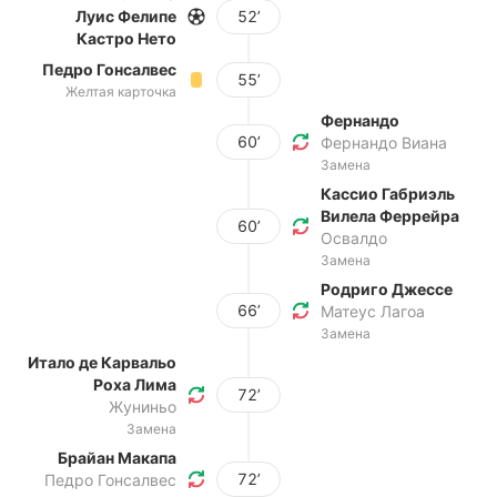
Луис Фелипе
52’
Кастро Нето
Педро Гонсалвес
55’
Желтая карточка
Фернандо
60’
Фернандо Виана
Замена
Кассио Габриэль
Вилела Феррейра
60’
Освалдо
Замена
Родриго Джессе
66’
Матеус Лагоа
Замена
Итало де Карвальо
Роха Лима
72’
Жуниньо
Замена
Брайан Макапа
72’
Педро Гонсалвес