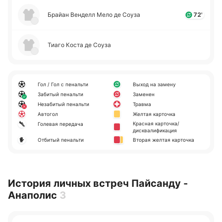
Брайан Ве­нделл Мело де Соуза
72'
Тиаго Коста де Соуза
Гол / Гол с пенальти
Выход на замену
Забитый пенальти
Заменен
Незабитый пенальти
Травма
Автогол
Желтая карточка
Красная карточка/
Голевая передача
дисквалификация
Отбитый пенальти
Вторая желтая карточка
История личных встреч Пайсанду -
Анаполис
3