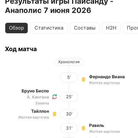
Результаты игры Пайсанду -
Анаполис 7 июня 2026
Обзор
Статистика
Составы
H2H
Про
Ход матча
Хронология
Фернандо Виана
5’
Желтая карточка
Бруно Биспо
25’
А. Кинтана
Замена
Тайллон
30’
Желтая карточка
Равель
31’
Желтая карточка