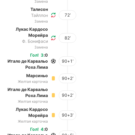
Замена
Талисон
72’
Тайллон
Замена
Лукас Кардосо
Морейра
82’
Ф. Бонифаси
Замена
Гол
!
3
:
0
Итало де Карвальо
90+1’
Роха Лима
Марсиньо
90+2’
Желтая карточка
Итало де Карвальо
90+2’
Роха Лима
Желтая карточка
Лукас Кардосо
90+3’
Морейра
Желтая карточка
Гол
!
4
:
0