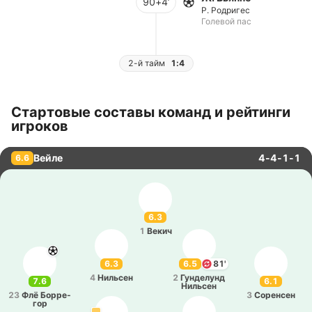
90+4’
Р. Родригес
Голевой пас
2-й тайм
1:4
Стартовые составы команд и рейтинги
игроков
Вейле
4-4-1-1
6.6
6.3
1
Векич
6.3
6.5
81'
4
Ни­льсен
2
Гу­нде­лунд
7.6
6.1
Ни­льсен
23
Флё Бо­рре­
3
Со­ре­нсен
гор