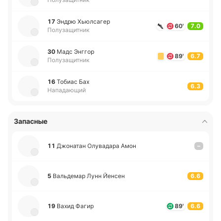
17
Эндрю Хью­лса­гер
60'
7.0
Полузащитник
30
Мадс Энггор
89'
6.7
Полузащитник
16
Тобиас Бах
6.3
Нападающий
Запасные
11
Джо­на­тан Олу­ва­да­ра Амон
–
5
Ва­льде­мар Лунн Йенсен
6.6
19
Вахид Фагир
89'
6.6