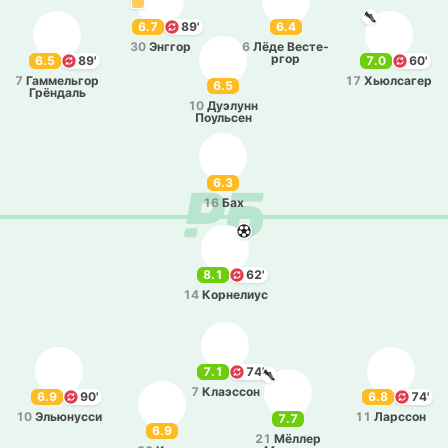
6.7
89'
6.4
30
Энггор
6
Лёде Ве­сте­
ргор
6.5
89'
7.0
60'
7
Га­мме­льгор
17
Хью­лса­гер
6.5
Грё­ндаль
10
Дуэ­лунн
Поу­льсен
6.3
16
Бах
8.1
62'
14
Ко­рне­лиус
7.1
74'
7
Клаэ­ссон
6.9
90'
6.8
74'
10
Элью­ну­сси
11
Ла­рссон
7.7
6.9
21
Мёллер