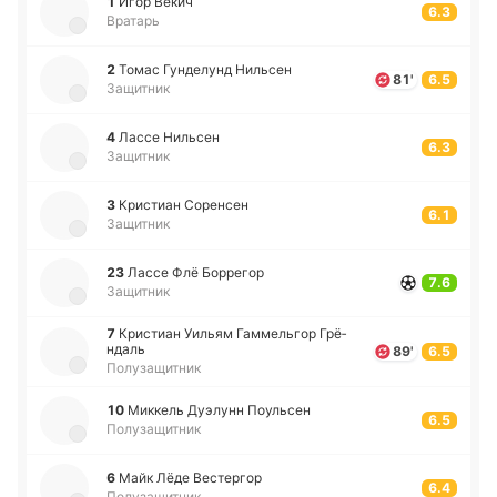
1
Игор Векич
6.3
Вратарь
2
Томас Гу­нде­лунд Ни­льсен
81'
6.5
Защитник
4
Лассе Ни­льсен
6.3
Защитник
3
Кри­стиан Со­ре­нсен
6.1
Защитник
23
Лассе Флё Бо­рре­гор
7.6
Защитник
7
Кри­стиан Уильям Га­мме­льгор Грё­
ндаль
89'
6.5
Полузащитник
10
Ми­ккель Дуэ­лунн Поу­льсен
6.5
Полузащитник
6
Майк Лёде Ве­сте­ргор
6.4
Полузащитник