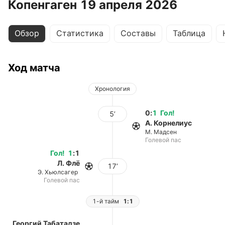
Копенгаген 19 апреля 2026
Обзор
Статистика
Составы
Таблица
Ход матча
Хронология
0
:
1
Гол
!
5’
А. Корнелиус
М. Мадсен
Голевой пас
Гол
!
1
:
1
Л. Флё
17’
Э. Хьюлсагер
Голевой пас
1-й тайм
1:1
Георгий Табатадзе