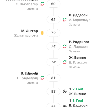
60’
Э. Хьюлсагер
Замена
В. Дадасон
62’
А. Корнелиус
Замена
М. Энггор
72’
Желтая карточка
Р. Родригес
74’
Д. Ларссон
Замена
Ж. Вьянне
74’
В. Классон
Замена
B. Edjeodji
81’
Т. Гунделунд
Замена
1
:
2
Гол
!
83’
Ж. Вьянне
1
:
3
Гол
!
В. Дадасон
88’