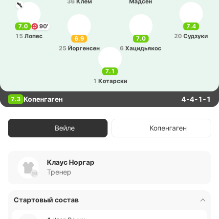
36
Клем
Мадсен
7.0
90'
7.4
15
Лопес
20
Су­дзу­ки
6.9
7.0
25
Йо­рге­нсен
6
Ха­ци­дья­кос
7.1
1
Ко­та­рски
Копенгаген
4-4-1-1
7.3
Вейле
Копенгаген
Клаус Норгар
Тренер
Стартовый состав