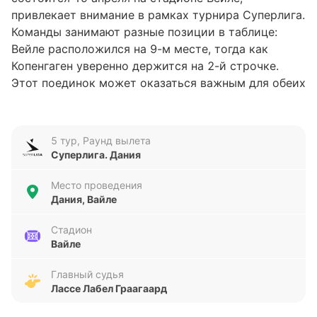
привлекает внимание в рамках турнира Суперлига.
Команды занимают разные позиции в таблице:
Вейле расположился на 9-м месте, тогда как
Копенгаген уверенно держится на 2-й строчке.
Этот поединок может оказаться важным для обеих
сторон, особенно для хозяев, стремящихся
улучшить свои показатели.
5 тур, Раунд вылета
Анализ формы команд
Суперлига. Дания
Последние пять матчей Вейле показывают
Место проведения
нестабильные результаты: две ничьи и три
Дания, Вайле
поражения при общей разнице голов 7:11. Команда
испытывает трудности в обороне, пропуская
Стадион
Вайле
больше голов, чем забивает. Копенгаген, напротив,
демонстрирует более сбалансированную игру с
Главный судья
тремя победами, одной ничьей и одним
Лассе Лабел Граагаард
поражением, а также схожим количеством
забитых голов — 7, но с меньшим числом