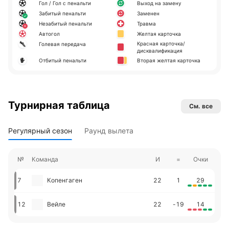
Гол / Гол с пенальти
Выход на замену
Забитый пенальти
Заменен
Незабитый пенальти
Травма
Автогол
Желтая карточка
Красная карточка/
Голевая передача
дисквалификация
Отбитый пенальти
Вторая желтая карточка
Турнирная таблица
См. все
Регулярный сезон
Раунд вылета
№
Команда
И
=
Очки
7
Копенгаген
22
1
29
12
Вейле
22
-19
14