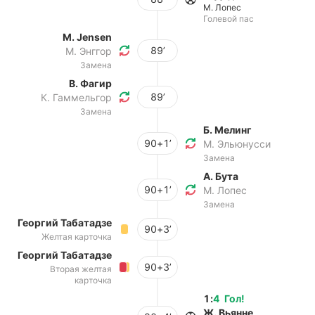
М. Лопес
Голевой пас
M. Jensen
89’
М. Энггор
Замена
В. Фагир
89’
К. Гаммельгор
Замена
Б. Мелинг
90+1’
М. Эльюнусси
Замена
А. Бута
90+1’
М. Лопес
Замена
Георгий Табатадзе
90+3’
Желтая карточка
Георгий Табатадзе
90+3’
Вторая желтая
карточка
1
:
4
Гол
!
Ж. Вьянне