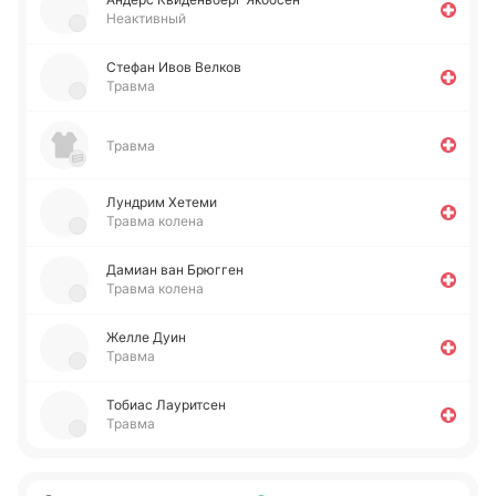
Неактивный
Стефан Ивов Велков
Травма
Травма
Лу­ндрим Хетеми
Травма колена
Дамиан ван Брю­гген
Травма колена
Желле Дуин
Травма
Тобиас Лау­ри­тсен
Травма