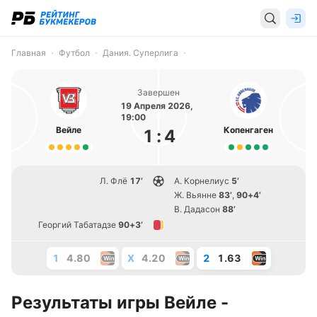
Главная
Футбол
Дания. Суперлига
Завершен
19 Апреля 2026,
19:00
Вейле
Копенгаген
1
:
4
Л. Флё
17’
А. Корнелиус
5’
Ж. Вьянне
83’
,
90+4’
В. Дадасон
88’
Георгий Табатадзе
90+3’
1
4.80
X
4.20
2
1.63
Результаты игры Вейле -