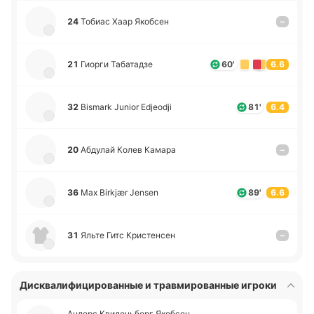
24
Тобиас Хаар Яко­бсен
–
21
Гиорги Та­ба­та­дзе
60'
6.6
32
Bismark Junior Edjeodji
81'
6.4
20
Абду­лай Колев Камара
–
36
Max Birkjær Jensen
89'
6.6
31
Яльте Гитс Кри­сте­нсен
–
Дисквалифицированные и травмированные игроки
Андерс Кви­де­ньберг Яко­бсен