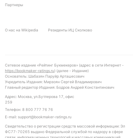
Партнеры
Прогноз и рекомендации по ставкам
С учетом текущей формы и статистики, можно
О нас на Wikipedia
Резиденты ИЦ Сколково
ожидать, что Копенгаген сохранит свое
преимущество и, вероятно, не проиграет. Матч
обещает быть умеренно результативным с
небольшим количеством голов. Интересной
ставкой выглядит индивидуальный тотал Вейле по
Сетевое издание «Рейтинг Букмекеров» (адрес в сети Интернет -
желтым карточкам во втором тайме — эта ставка
https://bookmaker-ratings.ru
) (далее - Издание)
прошла в 12 из 14 последних встреч. Также стоит
Основатель: Шабазян Паруйр Арташесович
Учредитель Издания: Мирзоян Сергей Владимирович
обратить внимание на количество аутов, которое
Главный редактор Издания: Бодров Андрей Константинович
традиционно превышает 35.5, что может стать
Адрес: Москва, ул.Бутлерова 17, офис
дополнительным вариантом для ставок на этот
259
матч.
Телефон:
8 800 777 76 76
Обновлено:
E-mail:
support@bookmaker-ratings.ru
Свидетельство о регистрации средств массовой информации: Эл
ФС77-70265 выдано Федеральной службой по надзору в сфере
Автор
связи, информационных технологий и массовых коммуникаций