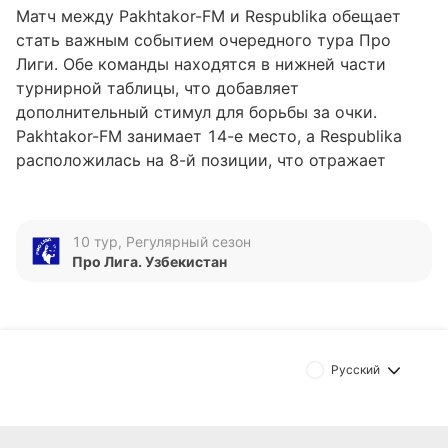
Матч между Pakhtakor-FM и Respublika обещает
стать важным событием очередного тура Про
Лиги. Обе команды находятся в нижней части
турнирной таблицы, что добавляет
дополнительный стимул для борьбы за очки.
Pakhtakor-FM занимает 14-е место, а Respublika
расположилась на 8-й позиции, что отражает
разницу в их текущих результатах и амбициях.
Анализ формы команд
10 тур, Регулярный сезон
Про Лига. Узбекистан
Pakhtakor-FM переживает сложный период,
проиграв все последние пять матчей и забив всего
один гол при одиннадцати пропущенных. Такая
серия говорит о серьезных проблемах как в атаке,
так и в обороне. В то же время Respublika
Русский
демонстрирует более сбалансированную форму:
две победы и три поражения в последних пяти
встречах, с семью забитыми и шестью