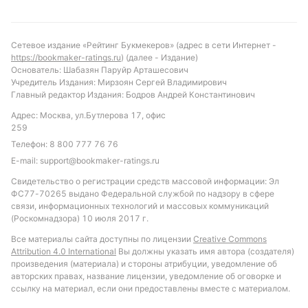
Прогноз и рекомендации по ставкам
Сетевое издание «Рейтинг Букмекеров» (адрес в сети Интернет -
С учетом текущей формы и статистики,
https://bookmaker-ratings.ru
) (далее - Издание)
фаворитом встречи выглядит Respublika. Вероятнее
Основатель: Шабазян Паруйр Арташесович
всего, матч не будет богатым на голы с обеих
Учредитель Издания: Мирзоян Сергей Владимирович
Главный редактор Издания: Бодров Андрей Константинович
сторон, учитывая проблемы Pakhtakor-FM в атаке.
Рекомендуется обратить внимание на ставку
Адрес: Москва, ул.Бутлерова 17, офис
259
«победа Respublika» или «тотал меньше 3.5 голов»,
Телефон:
8 800 777 76 76
учитывая средние показатели лиги и последние
E-mail:
support@bookmaker-ratings.ru
результаты команд. Также интересным вариантом
может стать ставка на то, что забьют обе
Свидетельство о регистрации средств массовой информации: Эл
ФС77-70265 выдано Федеральной службой по надзору в сфере
команды, учитывая высокую вероятность голов в
связи, информационных технологий и массовых коммуникаций
матчах Про Лиги.
(Роскомнадзора) 10 июля 2017 г.
Все материалы сайта доступны по лицензии
Creative Commons
Обновлено:
Attribution 4.0 International
Вы должны указать имя автора (создателя)
произведения (материала) и стороны атрибуции, уведомление об
авторских правах, название лицензии, уведомление об оговорке и
Автор
ссылку на материал, если они предоставлены вместе с материалом.