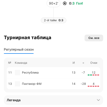
90+2’
0
:
3
Гол
!
2-й тайм
0:3
Турнирная таблица
См. все
Регулярный сезон
№
Команда
И
=
Очки
11
Республика
13
-7
12
13
Пахтакор-ФМ
14
-28
4
Легенда