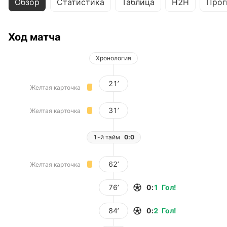
Обзор
Статистика
Таблица
H2H
Прог
Ход матча
Хронология
21’
Желтая карточка
31’
Желтая карточка
1-й тайм
0:0
62’
Желтая карточка
76’
0
:
1
Гол
!
84’
0
:
2
Гол
!