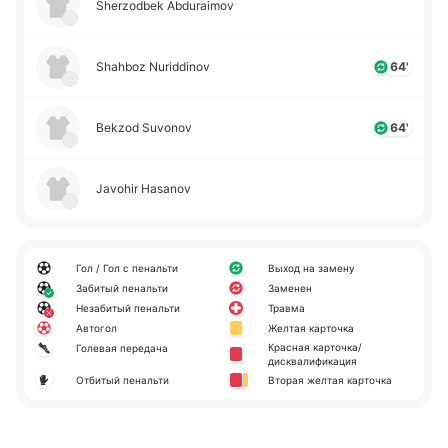
Sherzodbek Abduraimov
Shahboz Nuriddinov
64'
Bekzod Suvonov
64'
Javohir Hasanov
Гол / Гол с пенальти
Выход на замену
Забитый пенальти
Заменен
Незабитый пенальти
Травма
Автогол
Желтая карточка
Красная карточка/
Голевая передача
дисквалификация
Отбитый пенальти
Вторая желтая карточка