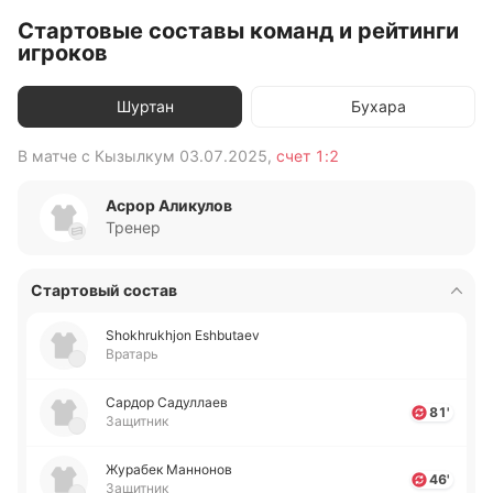
Стартовые составы команд и рейтинги
игроков
Шуртан
Бухара
В матче с
Кызылкум
03.07.2025
,
счет
1:2
В 
Асрор Аликулов
Тренер
Стартовый состав
Shokhrukhjon Eshbutaev
Вратарь
Сардор Са­ду­ллаев
81'
Защитник
Жу­ра­бек Ма­нно­нов
46'
Защитник