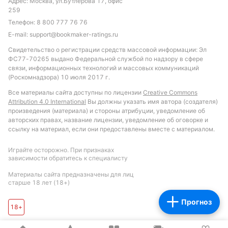
рассмотреть вариант "Бухара не проиграет" или
Адрес: Москва, ул.Бутлерова 17, офис
259
"индивидуальный тотал Шуртана меньше 1,5
Телефон:
8 800 777 76 76
голов". Также возможно, что матч пройдет в
E-mail:
support@bookmaker-ratings.ru
сдержанном ключе и не порадует большим
количеством забитых мячей.
Свидетельство о регистрации средств массовой информации: Эл
ФС77-70265 выдано Федеральной службой по надзору в сфере
связи, информационных технологий и массовых коммуникаций
Обновлено:
(Роскомнадзора) 10 июля 2017 г.
Все материалы сайта доступны по лицензии
Creative Commons
Автор
Attribution 4.0 International
Вы должны указать имя автора (создателя)
произведения (материала) и стороны атрибуции, уведомление об
Николай Абовян
авторских правах, название лицензии, уведомление об оговорке и
ссылку на материал, если они предоставлены вместе с материалом.
Подписаться
Играйте осторожно. При признаках
зависимости обратитесь к специалисту
Материалы сайта предназначены для лиц
старше 18 лет (18+)
Прогноз
18+