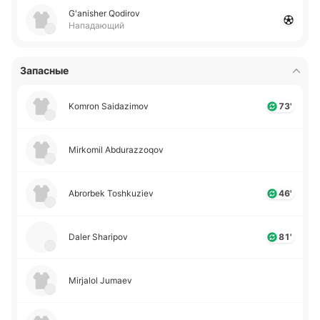
G'anisher Qodirov
Нападающий
Запасные
Komron Saidazimov
73'
Mirkomil Abdurazzoqov
Abrorbek Toshkuziev
46'
Daler Sharipov
81'
Mirjalol Jumaev