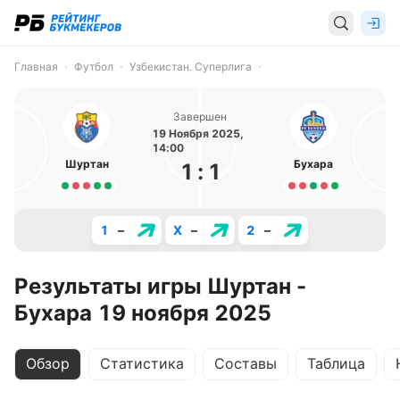
Главная
Футбол
Узбекистан. Суперлига
Завершен
19 Ноября 2025,
14:00
Шуртан
Бухара
1
:
1
1
–
X
–
2
–
Результаты игры Шуртан -
Бухара 19 ноября 2025
Обзор
Статистика
Составы
Таблица