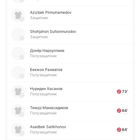
Azizbek Pirmuhamedov
Защитник
Shohjahon Sultonmurodov
Защитник
Донёр На­рзу­ллаев
Полузащитник
Бекжон Ра­хма­тов
Полузащитник
Ну­ри­дин Ха­са­нов
73'
Полузащитник
Темур Ма­ма­си­ди­ков
64'
Полузащитник
Asadbek Saitkhonov
64'
Полузащитник