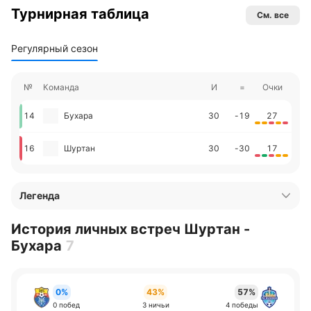
Турнирная таблица
См. все
Регулярный сезон
№
Команда
И
=
Очки
14
Бухара
30
-19
27
16
Шуртан
30
-30
17
Легенда
История личных встреч Шуртан -
Бухара
7
0%
43%
57%
0 побед
3 ничьи
4 победы