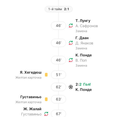
1-й тайм
2:1
Т. Лунгу
46’
А. Сафронов
Замена
Г. Даан
46’
Д. Янаков
Замена
К. Понде
46’
В. Поп
Замена
Я. Хегедюш
51’
Желтая карточка
2
:
2
Гол
!
62’
К. Понде
Густавиньо
63’
Желтая карточка
Ж. Жалай
67’
Густавиньо