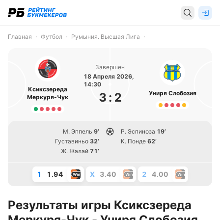
Главная
Футбол
Румыния. Высшая Лига
Завершен
18 Апреля 2026,
14:30
Ксиксзереда
Униря Слобозия
3
:
2
Меркуря-Чук
М. Эппель
9’
Р. Эспиноза
19’
Густавиньо
32’
К. Понде
62’
Ж. Жалай
71’
1
1.94
X
3.40
2
4.00
Результаты игры Ксиксзереда
Меркуря-Чук - Униря Слобозия