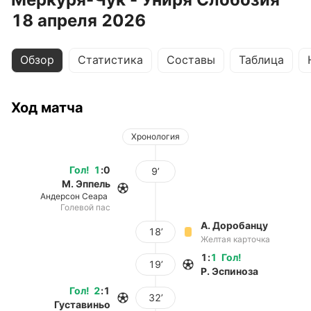
18 апреля 2026
Обзор
Статистика
Составы
Таблица
Ход матча
Хронология
Гол
!
1
:
0
9’
М. Эппель
Андерсон Сеара
Голевой пас
А. Доробанцу
18’
Желтая карточка
1
:
1
Гол
!
19’
Р. Эспиноза
Гол
!
2
:
1
32’
Густавиньо