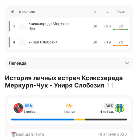
№
Команда
И
=
Очки
Ксиксзереда Меркуря-
13
30
-28
32
Чук
14
Униря Слобозия
30
-19
25
Легенда
История личных встреч Ксиксзереда
Меркуря-Чук - Униря Слобозия
11
55%
9%
36%
6 побед
1 ничья
4 победы
Высшая Лига
18 апреля 2026