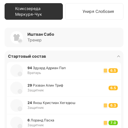
Ксиксзереда
Униря Слобозия
Меркуря-Чук
Иштван Сабо
Тренер
Стартовый состав
94
Эдуард Адриан Пап
6.5
Вратарь
29
Рэзван Алин Триф
6.5
Защитник
24
Янош Кри­стиан Хе­ге­дюш
6.3
Защитник
6
Лоранд Паска
7.0
Защитник