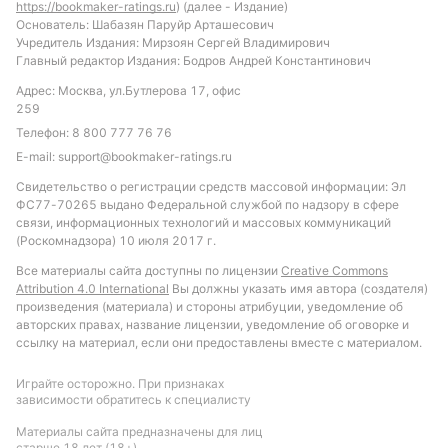
https://bookmaker-ratings.ru
) (далее - Издание)
Обновлено:
Основатель: Шабазян Паруйр Арташесович
Учредитель Издания: Мирзоян Сергей Владимирович
Главный редактор Издания: Бодров Андрей Константинович
Автор
Адрес: Москва, ул.Бутлерова 17, офис
Андрей Фоменко
259
Редактор отдела ставок и прогнозов «РБ»
Телефон:
8 800 777 76 76
E-mail:
support@bookmaker-ratings.ru
Автор обзоров БК и статей о букмекерах, автор прогнозов,
Свидетельство о регистрации средств массовой информации: Эл
специализация: французский футбол
ФС77-70265 выдано Федеральной службой по надзору в сфере
связи, информационных технологий и массовых коммуникаций
(Роскомнадзора) 10 июля 2017 г.
Подписаться
Все материалы сайта доступны по лицензии
Creative Commons
Attribution 4.0 International
Вы должны указать имя автора (создателя)
произведения (материала) и стороны атрибуции, уведомление об
авторских правах, название лицензии, уведомление об оговорке и
ссылку на материал, если они предоставлены вместе с материалом.
Играйте осторожно. При признаках
зависимости обратитесь к специалисту
Материалы сайта предназначены для лиц
старше 18 лет (18+)