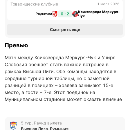
Товарищеские клубные
1 июля 2026
Ксиксзереда Меркуря-
0 : 2
Раднички
Чук
Смотреть еще
Превью
Матч между Ксиксзереда Меркуря-Чук и Униря
Слобозия обещает стать важной встречей в
рамках Высшей Лиги. Обе команды находятся в
середине турнирной таблицы, но с заметной
разницей в позициях – хозяева занимают 15-е
место, а гости – 7-е. Этот поединок на
Муниципальном стадионе может оказать влияние
на дальнейшее распределение сил в чемпионате.
Анализ формы команд
5 тур, Раунд вылета
Высшая Лига. Румыния