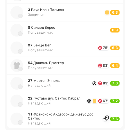
3
Раул Иоан Палмеш
6.3
Защитник
8
Силард Верес
6.9
Полузащитник
97
Бенце Вег
75'
6.3
Полузащитник
54
Да­ниэль Брю­ггер
83'
6.4
Полузащитник
27
Мартон Эппель
83'
7.6
Нападающий
22
Гу­ста­во дус Сантос Кабрал
67'
7.2
Нападающий
11
Фра­нси­ско Анде­рсон де Жезус дос
2
Сантос
7.6
Нападающий