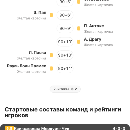
90+5’
Желтая карточка
Э. Пап
90+6’
Желтая карточка
П. Антоке
90+9’
Желтая карточка
А. Драгу
90+10’
Желтая карточка
Л. Паска
90+10’
Желтая карточка
Рауль Лоан Палмес
90+11’
Желтая карточка
2-й тайм
3:2
Стартовые составы команд и рейтинги
игроков
Ксиксзереда Меркуря-Чук
4-3-3
6.8