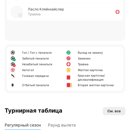
Ласло Кляй­нхай­слер
Травма
Гол / Гол с пенальти
Выход на замену
Забитый пенальти
Заменен
Незабитый пенальти
Травма
Автогол
Желтая карточка
Красная карточка/
Голевая передача
дисквалификация
Отбитый пенальти
Вторая желтая карточка
Турнирная таблица
См. все
Регулярный сезон
Раунд вылета