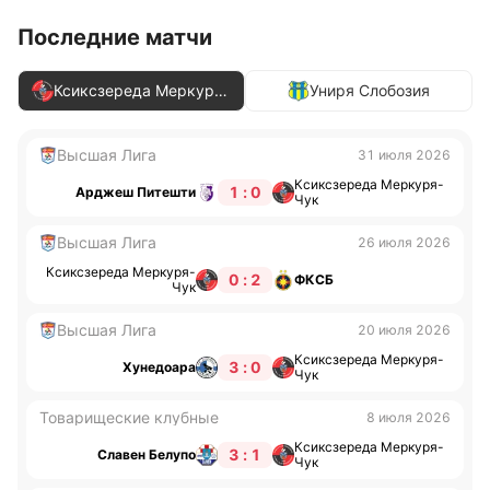
Последние матчи
Ксиксзереда Меркуря-
Униря Слобозия
Чук
Высшая Лига
31 июля 2026
Ксиксзереда Меркуря-
1 : 0
Арджеш Питешти
Чук
Высшая Лига
26 июля 2026
Ксиксзереда Меркуря-
0 : 2
ФКСБ
Чук
Высшая Лига
20 июля 2026
Ксиксзереда Меркуря-
3 : 0
Хунедоара
Чук
Товарищеские клубные
8 июля 2026
Ксиксзереда Меркуря-
3 : 1
Славен Белупо
Чук