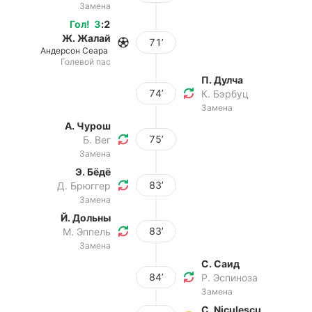
Замена
Гол
!
3
:
2
Ж. Жалай
71’
Андерсон Сеара
Голевой пас
П. Дулча
74’
К. Бэрбуц
Замена
А. Чурош
75’
Б. Вег
Замена
Э. Бёдё
83’
Д. Брюггер
Замена
Й. Дольны
83’
М. Эппель
Замена
С. Саид
84’
Р. Эспиноза
Замена
C. Niculescu