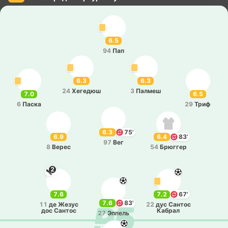
6.5
94
Пап
6.3
6.3
24
Хе­ге­дюш
3
Палмеш
7.0
6.5
6
Паска
29
Триф
6.3
75'
6.9
6.4
83'
97
Вег
8
Верес
54
Брю­ггер
2
7.6
7.2
67'
7.6
83'
11
де Жезус
22
дус Сантос
дос Сантос
Кабрал
27
Эппель