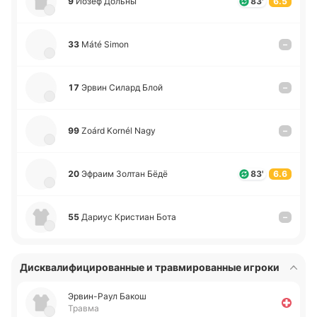
9
Йозеф Дольны
83'
6.5
33
Máté Simon
–
17
Эрвин Силард Блой
–
99
Zoárd Kornél Nagy
–
20
Эфраим Золтан Бёдё
83'
6.6
55
Дариус Кри­стиан Бота
–
Дисквалифицированные и травмированные игроки
Эрви­н-Раул Бакош
Травма