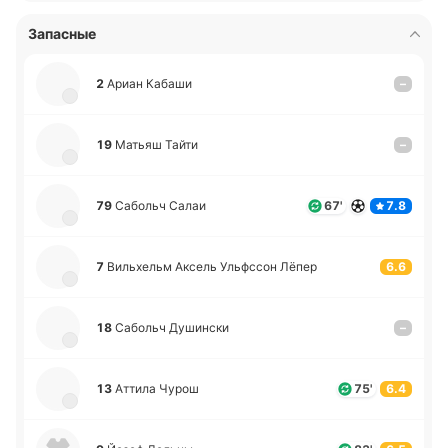
Запасные
2
Ариан Кабаши
–
19
Матьяш Тайти
–
79
Са­больч Салаи
67'
7.8
7
Ви­льхельм Аксель Ульфссон Лёпер
6.6
18
Са­больч Ду­ши­нски
–
13
Аттила Чурош
75'
6.4