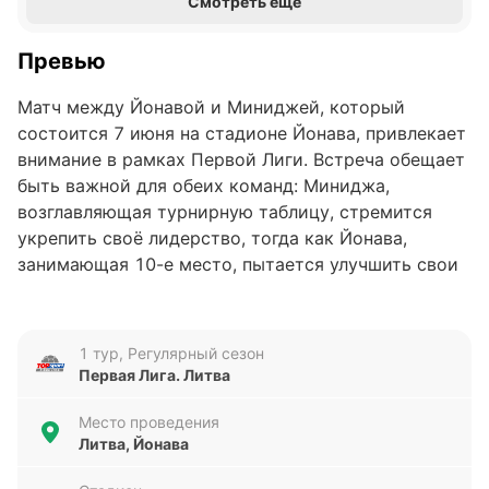
Смотреть еще
Превью
Матч между Йонавой и Миниджей, который
состоится 7 июня на стадионе Йонава, привлекает
внимание в рамках Первой Лиги. Встреча обещает
быть важной для обеих команд: Миниджа,
возглавляющая турнирную таблицу, стремится
укрепить своё лидерство, тогда как Йонава,
занимающая 10-е место, пытается улучшить свои
позиции и прервать серию неудач.
Анализ формы команд
1 тур, Регулярный сезон
Первая Лига. Литва
Последние пять матчей Йонавы показывают
серьёзные трудности — команда одержала лишь
Место проведения
одну победу, при этом потерпела четыре
Литва, Йонава
поражения и забила всего один гол, пропустив