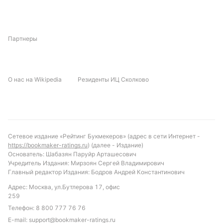
С учётом текущей формы и турнирных позиций,
более вероятной выглядит победа Миниджи.
Партнеры
Однако учитывая статистику лиги, можно
ожидать, что обе команды забьют. Рекомендуем
обратить внимание на ставку «обе забьют» или
«тотал больше 1.5 гола», что отражает тенденции
О нас на Wikipedia
Резиденты ИЦ Сколково
последних матчей и общие показатели турнира.
Такая ставка предлагает разумный баланс риска и
потенциальной выгоды в данном противостоянии.
Обновлено:
Сетевое издание «Рейтинг Букмекеров» (адрес в сети Интернет -
https://bookmaker-ratings.ru
) (далее - Издание)
Основатель: Шабазян Паруйр Арташесович
Автор
Учредитель Издания: Мирзоян Сергей Владимирович
Главный редактор Издания: Бодров Андрей Константинович
Дмитрий Разумец
Адрес: Москва, ул.Бутлерова 17, офис
259
Телефон:
8 800 777 76 76
Подписаться
E-mail:
support@bookmaker-ratings.ru