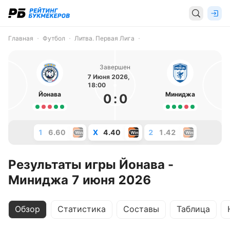
Главная
Футбол
Литва. Первая Лига
Завершен
7 Июня 2026,
18:00
Йонава
Миниджа
0
:
0
1
6.60
X
4.40
2
1.42
Результаты игры Йонава -
Миниджа 7 июня 2026
Обзор
Статистика
Составы
Таблица