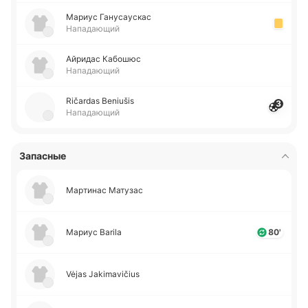
Мариус Га­ну­сау­скас
Нападающий
Ай­ри­дас Ка­бо­шюс
Нападающий
Ričardas Beniušis
3
Нападающий
Запасные
Ма­рти­нас Ма­ту­зас
Мариус Barila
80'
Vėjas Jakimavičius