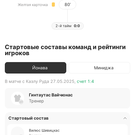
80’
Желтая карточка
2-й тайм
0:0
Стартовые составы команд и рейтинги
игроков
Йонава
Миниджа
В матче с
Казлу Руда
27.05.2025
,
счет
1:4
В 
Гинтаутас Вайчюнас
Тренер
Стартовый состав
Вилюс Ши­ви­цкас