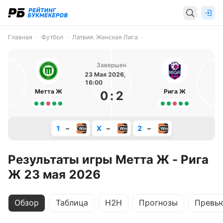
Главная
Футбол
Латвия. Женская Лига
Завершен
23 Мая 2026,
16:00
Метта Ж
Рига Ж
0
:
2
1
–
X
–
2
–
Результаты игры Метта Ж - Рига
Ж 23 мая 2026
Обзор
Таблица
H2H
Прогнозы
Превь