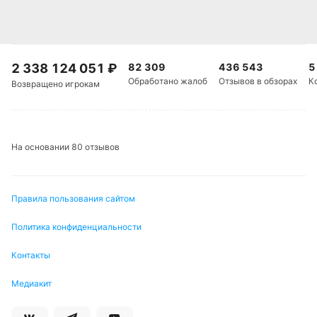
История личных встреч показывает явное
преимущество Риги Ж: в 12 из 14 последних
матчей именно эта команда выходила
2 338 124 051
₽
82 309
436 543
5
победителем по голам. Кроме того, в 13 из 14 игр
Обработано жалоб
Отзывов в обзорах
К
Рига Ж не проигрывала, что подчёркивает её
Возвращено игрокам
стабильность. Интересно, что в большинстве
встреч забивала хотя бы один гол, а Метта Ж
обычно не превышала 1.5 голов за матч. Также
На основании 80 отзывов
стоит отметить, что в 12 из 14 матчей общий
показатель голов не превышал 6.5, что может
указывать на умеренный темп игры и аккуратную
Правила пользования сайтом
оборону.
Политика конфиденциальности
Ключевые аспекты матча
Контакты
Рига Ж предстоит подтвердить своё
доминирование в очных встречах, опираясь на
Медиакит
сильную атакующую линию и стабильную защиту.
Метта Ж, несмотря на слабую статистику