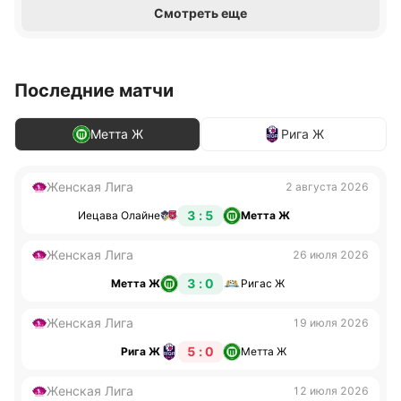
Смотреть еще
Последние матчи
Метта Ж
Рига Ж
Женская Лига
2 августа 2026
3 : 5
Иецава Олайне
Метта Ж
Женская Лига
26 июля 2026
3 : 0
Метта Ж
Ригас Ж
Женская Лига
19 июля 2026
5 : 0
Рига Ж
Метта Ж
Женская Лига
12 июля 2026