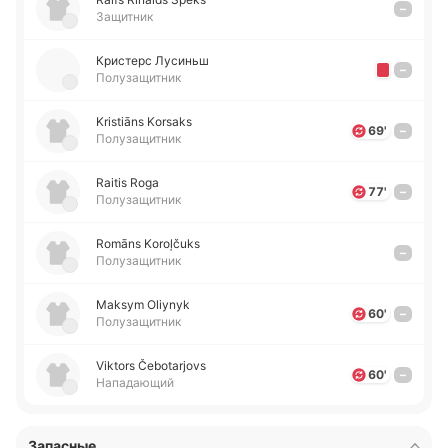
–
Защитник
Кри­стерс Лу­синьш
–
Полузащитник
Kristiāns Korsaks
69'
–
Полузащитник
Raitis Roga
77'
–
Полузащитник
Romāns Koroļčuks
–
Полузащитник
Maksym Oliynyk
60'
–
Полузащитник
Viktors Čebotarjovs
60'
–
Нападающий
Запасные