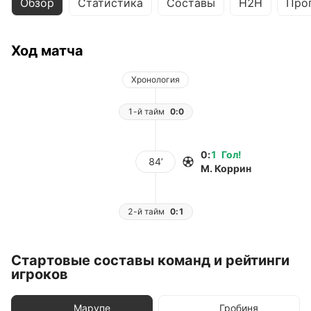
Обзор
Статистика
Составы
H2H
Про
Ход матча
Хронология
1-й тайм
0:0
0
:
1
Гол
!
84’
М. Коррин
2-й тайм
0:1
Стартовые составы команд и рейтинги
игроков
Марупе
Гробиня