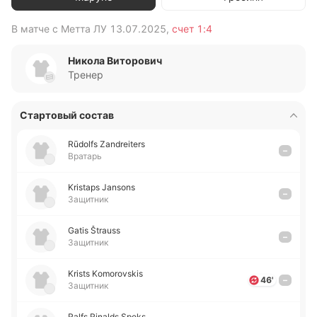
В матче с
Метта ЛУ
13.07.2025
,
счет
1:4
В 
Никола Виторович
Тренер
Стартовый состав
Rūdolfs Zandreiters
–
Вратарь
Kristaps Jansons
–
Защитник
Gatis Štrauss
–
Защитник
Krists Komorovskis
46'
–
Защитник
Ralfs Rinalds Speks