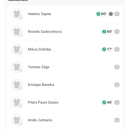
Никита Заров
60'
–
Rinalds Sadovņikovs
60'
–
Mikus Dobrājs
77'
–
Tomass Zāgs
–
Kristaps Bareika
–
Piters Pauls Garais
46'
–
Andis Julmanis
–