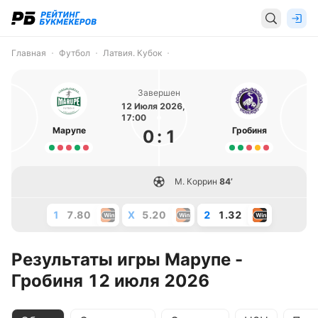
Главная
Футбол
Латвия. Кубок
Завершен
12 Июля 2026,
17:00
Марупе
Гробиня
0
:
1
М. Коррин
84’
1
7.80
X
5.20
2
1.32
Результаты игры Марупе -
Гробиня 12 июля 2026