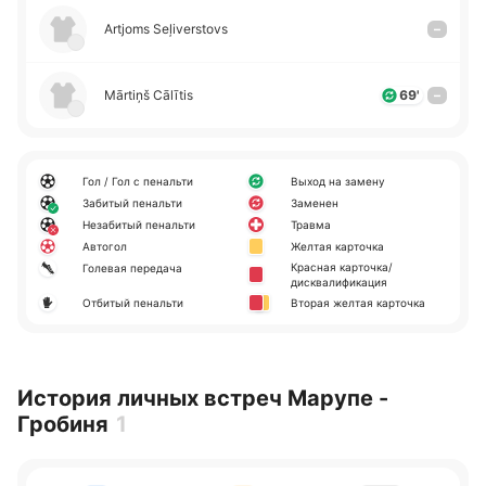
Artjoms Seļiverstovs
–
Mārtiņš Cālītis
69'
–
Гол / Гол с пенальти
Выход на замену
Забитый пенальти
Заменен
Незабитый пенальти
Травма
Автогол
Желтая карточка
Красная карточка/
Голевая передача
дисквалификация
Отбитый пенальти
Вторая желтая карточка
История личных встреч Марупе -
Гробиня
1