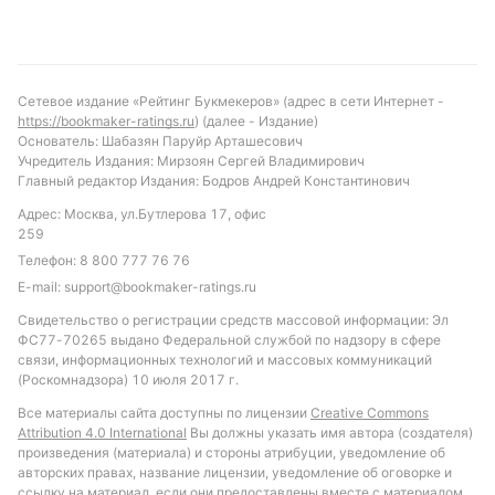
Сетевое издание «Рейтинг Букмекеров» (адрес в сети Интернет -
https://bookmaker-ratings.ru
) (далее - Издание)
Основатель: Шабазян Паруйр Арташесович
Учредитель Издания: Мирзоян Сергей Владимирович
Главный редактор Издания: Бодров Андрей Константинович
Адрес: Москва, ул.Бутлерова 17, офис
259
Телефон:
8 800 777 76 76
E-mail:
support@bookmaker-ratings.ru
Свидетельство о регистрации средств массовой информации: Эл
ФС77-70265 выдано Федеральной службой по надзору в сфере
связи, информационных технологий и массовых коммуникаций
(Роскомнадзора) 10 июля 2017 г.
Все материалы сайта доступны по лицензии
Creative Commons
Attribution 4.0 International
Вы должны указать имя автора (создателя)
произведения (материала) и стороны атрибуции, уведомление об
авторских правах, название лицензии, уведомление об оговорке и
ссылку на материал, если они предоставлены вместе с материалом.