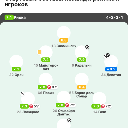
игроков
Риека
4-2-3-1
7.1
6.8
13
Зло­ми­шлич
2
7.4
7.9
45
Май­сто­ро­
6
Ра­де­льич
вич
7.1
8.2
22
Ореч
34
Де­ве­так
7.0
87'
6.4
66
Павич
55
Барко дель
Солар
7.0
72'
7.3
55'
7.0
72'
26
Оли­вей­ра
23
Ла­си­цкас
14
Гояк
Дантас