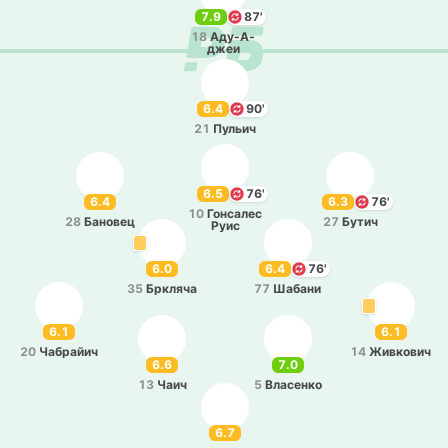
7.9
87'
18
Аду­-А­
джеи
6.4
90'
21
Пульич
6.5
76'
6.4
6.3
76'
10
Го­нса­лес
28
Ба­но­вец
27
Бутич
Руис
6.0
6.4
76'
35
Бркля­ча
77
Шабани
6.1
6.1
20
Ча­брайич
14
Жи­вко­вич
6.6
7.0
13
Чаич
5
Вла­се­нко
6.7