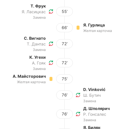
Т. Фрук
55’
Я. Ласицкас
Замена
Я. Гурлица
66’
Желтая карточка
С. Вигнато
72’
Т. Дантас
Замена
К. Угехи
72’
А. Гояк
Замена
А. Майсторович
75’
Желтая карточка
D. Vinković
76’
Ш. Бутич
Замена
Д. Шполярич
76’
Р. Гонсалес
Замена
Я. Билян