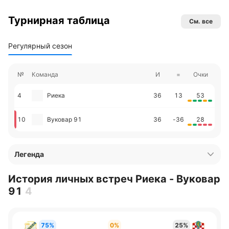
Турнирная таблица
См. все
Регулярный сезон
№
Команда
И
=
Очки
4
Риека
36
13
53
10
Вуковар 91
36
-36
28
Легенда
История личных встреч Риека - Вуковар
91
4
75%
0%
25%