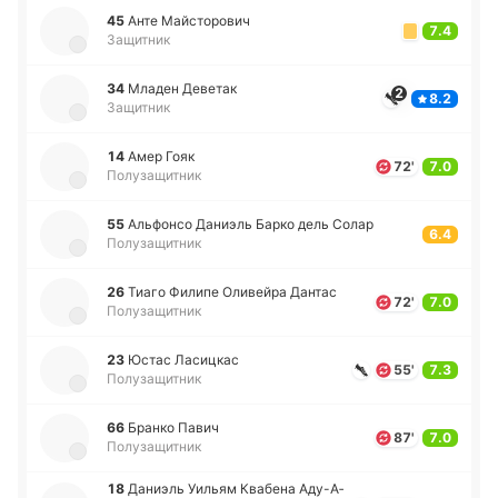
45
Анте Май­сто­ро­вич
7.4
Защитник
34
Младен Де­ве­так
2
8.2
Защитник
14
Амер Гояк
72'
7.0
Полузащитник
55
Альфо­нсо Да­ниэль Барко дель Солар
6.4
Полузащитник
26
Тиаго Филипе Оли­вей­ра Дантас
72'
7.0
Полузащитник
23
Юстас Ла­си­цкас
55'
7.3
Полузащитник
66
Бранко Павич
87'
7.0
Полузащитник
18
Да­ниэль Уильям Ква­бе­на Аду­-А­