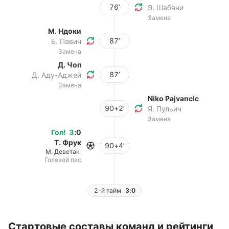
76’
Э. Шабани
Замена
М. Ндоки
87’
Б. Павич
Замена
Д. Чоп
87’
Д. Аду-Аджей
Замена
Niko Pajvancic
90+2’
Я. Пульич
Замена
Гол
!
3
:
0
Т. Фрук
90+4’
М. Деветак
Голевой пас
2-й тайм
3:0
Стартовые составы команд и рейтинги