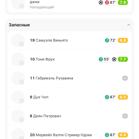
джеи
87'
7.9
Нападающий
Запасные
19
Са­муэ­ле Ви­нья­то
72'
6.8
10
Тони Фрук
55'
7.7
11
Га­бриеэль Ру­ка­ви­на
–
9
Дуе Чоп
87'
6.5
8
Деян Пе­тро­вич
–
20
Ме­рвейл Валти Стри­кер Ндоки
87'
6.8