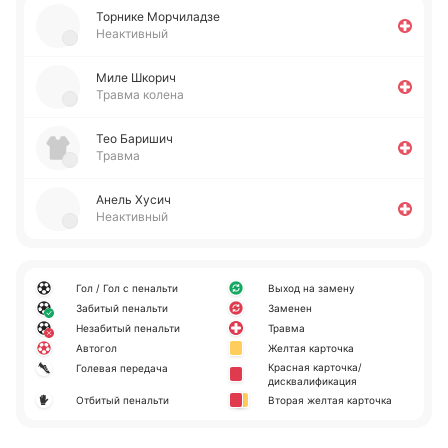
То­рни­ке Мо­рчи­ла­дзе
Неактивный
Миле Шкорич
Травма колена
Тео Ба­ри­шич
Травма
Анель Хусич
Неактивный
Гол / Гол с пенальти
Выход на замену
Забитый пенальти
Заменен
Незабитый пенальти
Травма
Автогол
Желтая карточка
Красная карточка/
Голевая передача
дисквалификация
Отбитый пенальти
Вторая желтая карточка