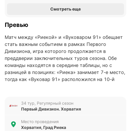
Смотреть еще
Превью
Матч между «Риекой» и «Вуковаром 91» обещает
стать важным событием в рамках Первого
Дивизиона, игра которого продолжается в
преддверии заключительных туров сезона. Обе
команды находятся в середине таблицы, но с
разницей в позициях: «Риека» занимает 7-е место,
тогда как «Вуковар 91» расположился на 10-й
строчке. Эта встреча может стать ключевой для
улучшения турнирного положения и для обеих
команд важна с точки зрения набора очков.
34 тур, Регулярный сезон
Первый Дивизион. Хорватия
Анализ формы команд
Место проведения
«Риека» в последних пяти матчах показывает
Хорватия, Град Риека