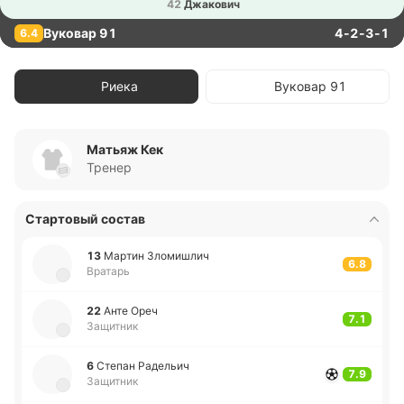
42
Джа­ко­вич
Вуковар 91
4-2-3-1
6.4
Риека
Вуковар 91
Матьяж Кек
Тренер
Стартовый состав
13
Мартин Зло­ми­шлич
6.8
Вратарь
22
Анте Ореч
7.1
Защитник
6
Степан Ра­де­льич
7.9
Защитник