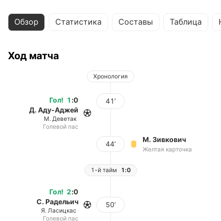
Обзор
Статистика
Составы
Таблица
Ход матча
Хронология
Гол
!
1
:
0
41’
Д. Аду-Аджей
М. Деветак
Голевой пас
М. Зивкович
44’
Желтая карточка
1-й тайм
1:0
Гол
!
2
:
0
С. Радельич
50’
Я. Ласицкас
Голевой пас