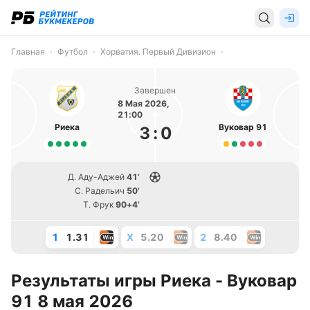
Главная
Футбол
Хорватия. Первый Дивизион
Завершен
8 Мая 2026,
21:00
Риека
Вуковар 91
3
:
0
Д. Аду-Аджей
41’
С. Радельич
50’
Т. Фрук
90+4’
1
1.31
X
5.20
2
8.40
Результаты игры Риека - Вуковар
91 8 мая 2026