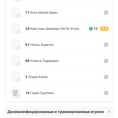
77
Анте Матей Юрич
–
24
Кри­стиан Ди­ми­три Легбо Угехи
72'
6.6
91
Ноэль Бо­де­тич
–
99
Алекса То­до­ро­вич
–
2
Ловро Китин
–
15
Горан Гру­ло­вич
–
Дисквалифицированные и травмированные игроки