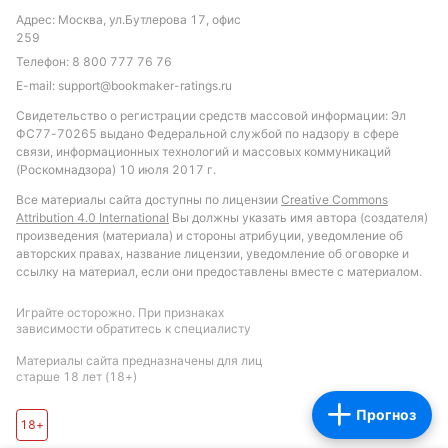
Адрес: Москва, ул.Бутлерова 17, офис
забивает больше на своем стадионе. Также стоит
259
рассмотреть вариант с тоталом больше 1.5,
Телефон:
8 800 777 76 76
учитывая средние показатели лиги и тенденции
E-mail:
support@bookmaker-ratings.ru
обеих команд к пропуску голов. Такой подход
Свидетельство о регистрации средств массовой информации: Эл
позволит сделать ставку с разумным уровнем
ФС77-70265 выдано Федеральной службой по надзору в сфере
риска и потенциалом для выигрыша.
связи, информационных технологий и массовых коммуникаций
(Роскомнадзора) 10 июля 2017 г.
Обновлено:
Все материалы сайта доступны по лицензии
Creative Commons
Attribution 4.0 International
Вы должны указать имя автора (создателя)
произведения (материала) и стороны атрибуции, уведомление об
Автор
авторских правах, название лицензии, уведомление об оговорке и
ссылку на материал, если они предоставлены вместе с материалом.
Питер Бьёрн
Играйте осторожно. При признаках
зависимости обратитесь к специалисту
Подписаться
Материалы сайта предназначены для лиц
старше 18 лет (18+)
Прогноз
18+