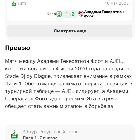
Лига 1
10 мая 2026
Академи Генератион
1 : 2
Каса
Фоот
Смотреть еще
Превью
Матч между Академи Генератион Фоот и AJEL,
который состоится 4 июня 2026 года на стадионе
Stade Djiby Diagne, привлекает внимание в рамках
Лиги 1. Обе команды занимают верхние позиции в
турнирной таблице — AJEL лидирует, а Академи
Генератион Фоот идет третьим. Эта встреча
обещает стать важным этапом в борьбе за
чемпионство, учитывая плотность очков в верхней
части таблицы.
30 тур, Регулярный сезон
Анализ формы команд
Лига 1. Сенегал