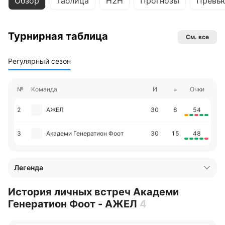
Обзор
Таблица
H2H
Прогнозы
Превь
Турнирная таблица
См. все
Регулярный сезон
№
Команда
И
=
Очки
2
АЖЕЛ
30
8
54
3
Академи Генератион Фоот
30
15
48
Легенда
История личных встреч Академи
Генератион Фоот - АЖЕЛ
4