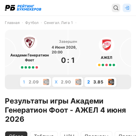
Главная
Футбол
Сенегал. Лига 1
Завершен
4 Июня 2026,
20:00
Академи Генератион
АЖЕЛ
0
:
1
Фоот
1
2.09
X
2.90
2
3.85
Результаты игры Академи
Генератион Фоот - АЖЕЛ 4 июня
2026