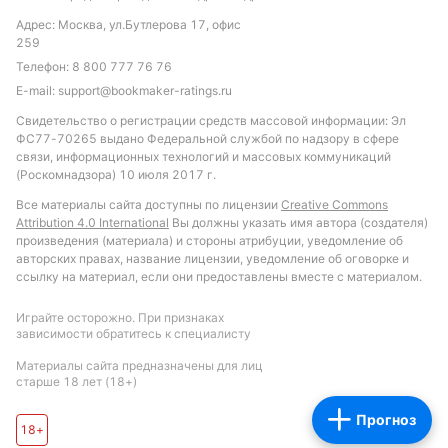
ставок на этот матч.
Адрес: Москва, ул.Бутлерова 17, офис
259
Обновлено:
Телефон:
8 800 777 76 76
E-mail:
support@bookmaker-ratings.ru
Автор
Свидетельство о регистрации средств массовой информации: Эл
ФС77-70265 выдано Федеральной службой по надзору в сфере
Михаил Кузнецов
связи, информационных технологий и массовых коммуникаций
(Роскомнадзора) 10 июля 2017 г.
Все материалы сайта доступны по лицензии
Creative Commons
Подписаться
Attribution 4.0 International
Вы должны указать имя автора (создателя)
произведения (материала) и стороны атрибуции, уведомление об
авторских правах, название лицензии, уведомление об оговорке и
ссылку на материал, если они предоставлены вместе с материалом.
Играйте осторожно. При признаках
зависимости обратитесь к специалисту
Материалы сайта предназначены для лиц
старше 18 лет (18+)
Прогноз
18+