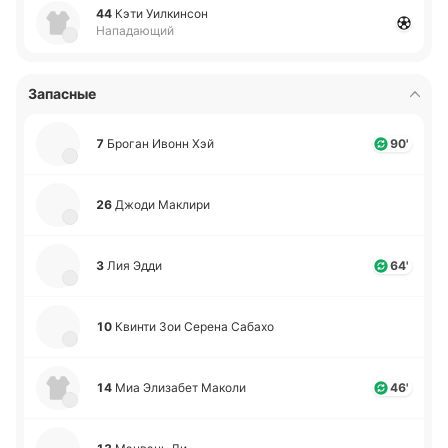
44
Кэти Уи­лки­нсон
Нападающий
Запасные
7
Броган Ивонн Хэй
90'
26
Джоди Ма­кли­ри
3
Лия Эдди
64'
10
Квинти Зои Серена Сабахо
14
Миа Эли­за­бет Маколи
46'