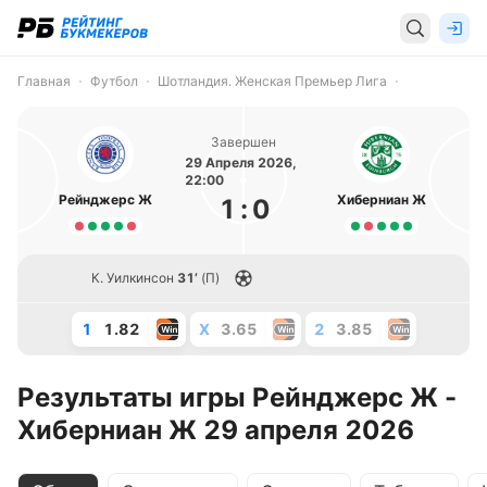
Главная
Футбол
Шотландия. Женская Премьер Лига
Завершен
29 Апреля 2026,
22:00
Рейнджерс Ж
Хиберниан Ж
1
:
0
К. Уилкинсон
31’
(П)
1
1.82
X
3.65
2
3.85
Результаты игры Рейнджерс Ж -
Хиберниан Ж 29 апреля 2026