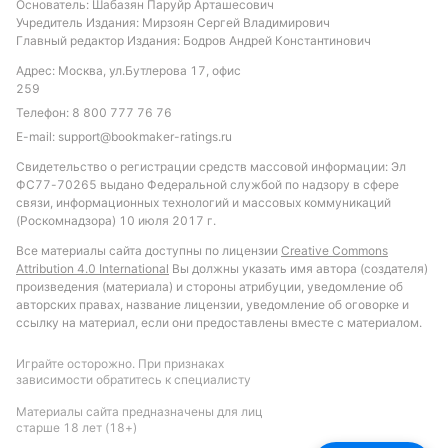
матч будет не слишком жестким с точки зрения
Основатель: Шабазян Паруйр Арташесович
Учредитель Издания: Мирзоян Сергей Владимирович
дисциплины и карточек, а Рейнджерс продолжат
Главный редактор Издания: Бодров Андрей Константинович
доминировать в атаке. Рекомендуется обратить
Адрес: Москва, ул.Бутлерова 17, офис
внимание на ставку по индивидуальному тоталу
259
голов Рейнджерс — более 0.5, учитывая их
Телефон:
8 800 777 76 76
результативность и активность по ударам в створ.
E-mail:
support@bookmaker-ratings.ru
Также стоит рассмотреть вариант с тоталом
Свидетельство о регистрации средств массовой информации: Эл
желтых карточек меньше 3.5, что соответствует
ФС77-70265 выдано Федеральной службой по надзору в сфере
тенденциям последних встреч. Такой подход
связи, информационных технологий и массовых коммуникаций
позволит сделать ставку с умеренным риском и
(Роскомнадзора) 10 июля 2017 г.
опереться на проверенные статистические
Все материалы сайта доступны по лицензии
Creative Commons
закономерности.
Attribution 4.0 International
Вы должны указать имя автора (создателя)
произведения (материала) и стороны атрибуции, уведомление об
Обновлено:
авторских правах, название лицензии, уведомление об оговорке и
ссылку на материал, если они предоставлены вместе с материалом.
Автор
Играйте осторожно. При признаках
зависимости обратитесь к специалисту
Дмитрий Маторкин
Материалы сайта предназначены для лиц
Редактор отдела прогнозов и ставок "РБ"
старше 18 лет (18+)