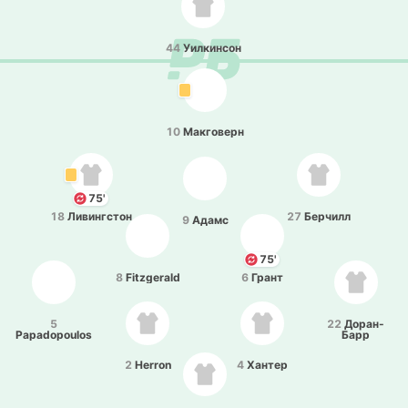
44
Уи­лки­нсон
10
Ма­кго­верн
75'
18
Ли­ви­нгстон
27
Бе­рчилл
9
Адамс
75'
8
Fitzgerald
6
Грант
5
22
До­ра­н-
Papadopoulos
Барр
2
Herron
4
Хантер