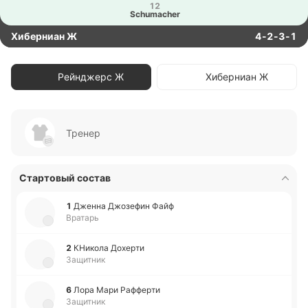
12
Schumacher
Хиберниан Ж
4-2-3-1
Рейнджерс Ж
Хиберниан Ж
Тренер
Стартовый состав
1
Дженна Джо­зе­фин Файф
Вратарь
2
КНи­ко­ла До­хе­рти
Защитник
6
Лора Мари Ра­ффе­рти
Защитник