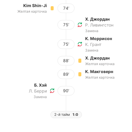
Kim Shin-Ji
74’
Желтая карточка
Х. Джордан
75’
Р. Ливингстон
Замена
К. Моррисон
75’
К. Грант
Замена
Х. Джордан
88’
Желтая карточка
К. Макговерн
89’
Желтая карточка
Б. Хэй
90’
Л. Берри
Замена
2-й тайм
1:0