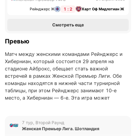
1 : 2
Рейнджерс Ж
Харт Оф Мидлотиан Ж
Смотреть еще
Превью
Матч между женскими командами Рейнджерс и
Хиберниан, который состоится 29 апреля на
стадионе Айброкс, обещает стать важной
встречей в рамках Женской Премьер Лиги. Обе
команды находятся в нижней части турнирной
таблицы, при этом Рейнджерс занимают 10-е
место, а Хиберниан — 6-е. Эта игра может
существенно повлиять на окончательное
распределение сил в борьбе за более высокие
позиции.
7 тур, Второй Раунд
Женская Премьер Лига. Шотландия
Анализ формы команд