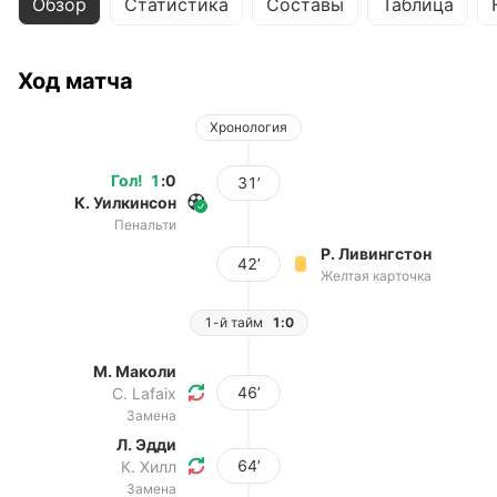
Обзор
Статистика
Составы
Таблица
Ход матча
Хронология
Гол
!
1
:
0
31’
К. Уилкинсон
Пенальти
Р. Ливингстон
42’
Желтая карточка
1-й тайм
1:0
М. Маколи
46’
C. Lafaix
Замена
Л. Эдди
64’
К. Хилл
Замена