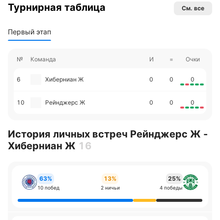
Турнирная таблица
См. все
Первый этап
№
Команда
И
=
Очки
6
Хиберниан Ж
0
0
0
10
Рейнджерс Ж
0
0
0
История личных встреч Рейнджерс Ж -
Хиберниан Ж
16
63%
13%
25%
10 побед
2 ничьи
4 победы