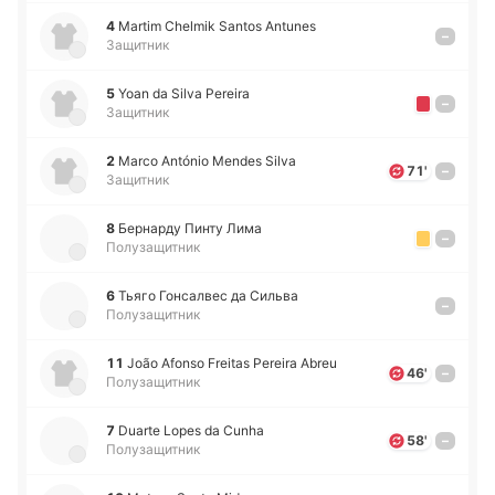
4
Martim Chelmik Santos Antunes
–
Защитник
5
Yoan da Silva Pereira
–
Защитник
2
Marco António Mendes Silva
71'
–
Защитник
8
Бе­рна­рду Пинту Лима
–
Полузащитник
6
Тьяго Го­нса­лвес да Сильва
–
Полузащитник
11
João Afonso Freitas Pereira Abreu
46'
–
Полузащитник
7
Duarte Lopes da Cunha
58'
–
Полузащитник