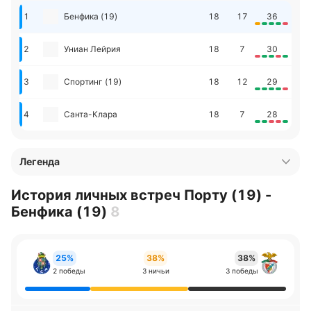
1
Бенфика (19)
18
17
36
2
Униан Лейрия
18
7
30
3
Спортинг (19)
18
12
29
4
Санта-Клара
18
7
28
Легенда
История личных встреч Порту (19) -
Бенфика (19)
8
25%
38%
38%
2 победы
3 ничьи
3 победы