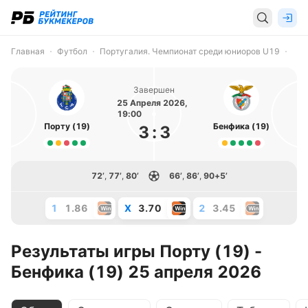
Главная
Футбол
Португалия. Чемпионат среди юниоров U19
Завершен
25 Апреля 2026,
19:00
Порту (19)
Бенфика (19)
3
:
3
72’
,
77’
,
80’
66’
,
86’
,
90+5’
1
1.86
X
3.70
2
3.45
Результаты игры Порту (19) -
Бенфика (19) 25 апреля 2026