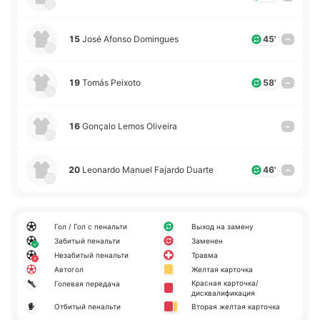
15
José Afonso Domingues
45'
–
19
Tomás Peixoto
58'
–
16
Gonçalo Lemos Oliveira
–
20
Leonardo Manuel Fajardo Duarte
46'
–
Гол / Гол с пенальти
Выход на замену
Забитый пенальти
Заменен
Незабитый пенальти
Травма
Автогол
Желтая карточка
Красная карточка/
Голевая передача
дисквалификация
Отбитый пенальти
Вторая желтая карточка