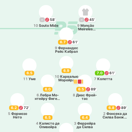
–
58'
–
45'
10
Souto Mide
9
Monção
Meireles
Liberato
Ferreira
6.7
61'
9
Фе­рна­ндес
Рейс Кабрал
6.9
6.5
7.0
61'
10
Ка­рва­лью
11
Уме
7
Ко­ле­тта
Мо­рей­ра
6.0
6.5
89'
6
Лебри Мо­
8
Диас Фрей­
нтей­ру Фи­гей­
тас
ре­до
6.2
72'
6.8
89'
5
Фо­рмо­зо
2
Фо­нсе­ка да
Нето
Силва Ба­нжа­
6.5
6.4
ки
4
Ка­ли­сто де
3
Фе­ррей­ра
Оли­вей­ра
да Силва