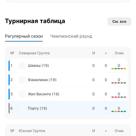
Турнирная таблица
См. все
Регулярный сезон
Чемпионский раунд
№
Северная Группа
И
=
Очки
1
Шавиш (19)
0
0
0
2
Фамаликан (19)
0
0
0
3
Жил Висенте (19)
0
0
0
6
Порту (19)
0
0
0
№
Южная Группа
И
=
Очки