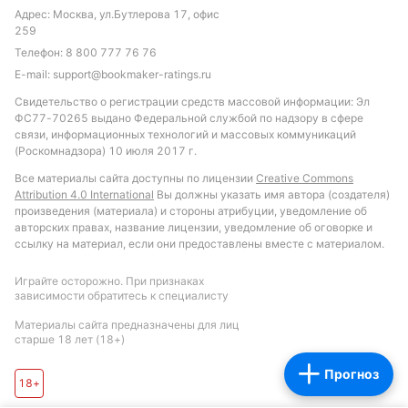
предыдущих встречах. Рекомендуется обратить
Адрес: Москва, ул.Бутлерова 17, офис
внимание на ставки, связанные с общим
259
количеством голов (больше 2.5) и
Телефон:
8 800 777 76 76
индивидуальным тоталом ударов Бенфики (больше
E-mail:
support@bookmaker-ratings.ru
11.5). Также интересной может стать ставка на
Свидетельство о регистрации средств массовой информации: Эл
победу Бенфики по ударам с форой -2.5, учитывая
ФС77-70265 выдано Федеральной службой по надзору в сфере
связи, информационных технологий и массовых коммуникаций
её доминирование в этом показателе в последних
(Роскомнадзора) 10 июля 2017 г.
матчах против Порту.
Все материалы сайта доступны по лицензии
Creative Commons
Attribution 4.0 International
Вы должны указать имя автора (создателя)
Обновлено:
произведения (материала) и стороны атрибуции, уведомление об
авторских правах, название лицензии, уведомление об оговорке и
ссылку на материал, если они предоставлены вместе с материалом.
Автор
Играйте осторожно. При признаках
Игорь Чамовских
зависимости обратитесь к специалисту
Материалы сайта предназначены для лиц
Подписаться
старше 18 лет (18+)
Прогноз
18+