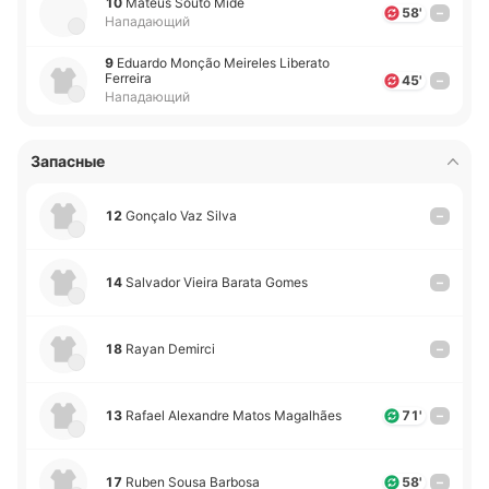
10
Mateus Souto Mide
58'
–
Нападающий
9
Eduardo Monção Meireles Liberato
Ferreira
45'
–
Нападающий
Запасные
12
Gonçalo Vaz Silva
–
14
Salvador Vieira Barata Gomes
–
18
Rayan Demirci
–
13
Rafael Alexandre Matos Magalhães
71'
–
17
Ruben Sousa Barbosa
58'
–