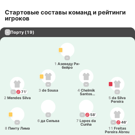
Стартовые составы команд и рейтинги
игроков
Порту (19)
–
–
1
Азе­ве­ду Ри­
бей­ро
–
–
3
de Sousa
4
Chelmik
–
71'
–
Santos
Antunes
2
Mendes Silva
5
da Silva
Pereira
–
–
58'
6
да Сильва
7
Lopes da
–
–
46'
Cunha
8
Пинту Лима
11
Freitas
Pereira Abreu