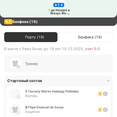
7.4
1
де Назаре и
Жезус Фе­
ррей­ра
Бенфика (19)
6.7
Порту (19)
Бенфика (19)
В матче с
Реал Бетис до 19 лет
10.12.2025
,
счет
5:0
В 
Тренер
Стартовый состав
1
Го­нса­лу Мигел Азе­ве­ду Ри­бей­ро
–
Вратарь
3
Filipe Emanuel de Sousa
–
Защитник