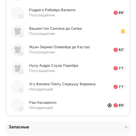
Ро­дри­го Ри­бей­ро Ва­ле­нте
89'
Полузащитник
Ва­ши­нгтон Са­нта­на да Силва
Полузащитник
Жуан Энрике Оли­вей­ра де Кастро
62'
Полузащитник
Нуну Андре Соуза Пе­рей­ра
71'
Полузащитник
Угу Филипе Пинту Се­рву­шу Фи­рми­ну
71'
Нападающий
Раи На­си­ме­нто
89'
Нападающий
Запасные