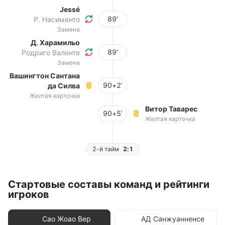
Jessé
89’
Р. Насименто
Замена
Д. Харамильо
89’
Родриго Валенте
Замена
Вашингтон Сантана
90+2’
да Силва
Желтая карточка
Витор Таварес
90+5’
Желтая карточка
2-й тайм
2:1
Стартовые составы команд и рейтинги
игроков
Сао Жоао Вер
АД Санжуанненсе