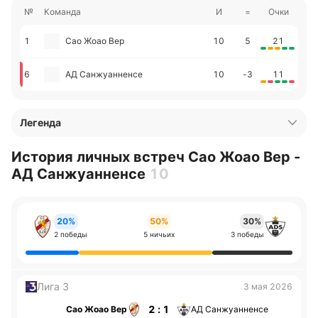
№
Команда
И
=
Очки
1
Сао Жоао Вер
10
5
21
6
АД Санжуанненсе
10
-3
11
Легенда
История личных встреч Сао Жоао Вер -
АД Санжуанненсе
10
20%
50%
30%
2 победы
5 ничьих
3 победы
Лига 3
3 мая 2026
2 : 1
Сао Жоао Вер
АД Санжуанненсе