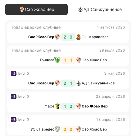
Сао Жоао Вер
АД Санжуанненсе
Товарищеские клубные
1 августа 2026
2 : 0
Сао Жоао Вер
Ош Мариалвас
Товарищеские клубные
29 июля 2026
1 : 1
Тондела
Сао Жоао Вер
Лига 3
3 мая 2026
2 : 1
Сао Жоао Вер
АД Санжуанненсе
Лига 3
28 апреля 2026
1 : 2
Фафе
Сао Жоао Вер
Лига 3
18 апреля 2026
0 : 0
УСК Паредес
Сао Жоао Вер