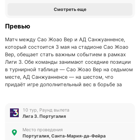
Смотреть еще
Превью
Матч между Сао Жоао Вер и АД Санжуанненсе,
который состоится 3 мая на стадионе Сао Жоао
Вер, обещает стать важным событием в рамках
Лиги 3. Обе команды занимают соседние позиции
в турнирной таблице — Сао Жоао Вер на седьмом
месте, АД Санжуанненсе — на шестом, что
придаёт игре дополнительный вес в борьбе за
более высокие позиции.
Анализ формы команд
10 тур, Раунд вылета
Лига 3. Португалия
Сао Жоао Вер демонстрирует более стабильные
результаты в последних пяти матчах, одержав три
Место проведения
победы, одну ничью и потерпев одно поражение.
Португалия, Санта-Мария-да-Фейра