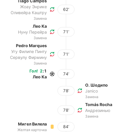
Tiago Campos
Жоау Энрике
62’
Оливейра Каштру
Замена
Лео Ка
71’
Нуну Перейра
Замена
Pedro Marques
Угу Филипе Пинту
71’
Сервулу Фирмину
Замена
Гол
!
2
:
1
74’
Лео Ка
О. Шодипо
78’
Janico
Замена
Tomás Rocha
78’
Андрезинью
Замена
Мигел Вилела
84’
Желтая карточка