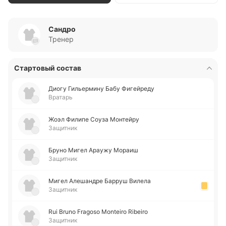
Сандро
Тренер
Стартовый состав
Диогу Ги­лье­рми­ну Бабу Фи­гей­ре­ду
Вратарь
Жоэл Филипе Соуза Мо­нтей­ру
Защитник
Бруно Мигел Араужу Мораиш
Защитник
Мигел Але­ша­ндре Барруш Вилела
Защитник
Rui Bruno Fragoso Monteiro Ribeiro
Защитник