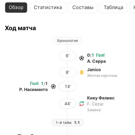
Обзор
Статистика
Составы
Таблица
Ход матча
Хронология
0
:
1
Гол
!
6’
А. Серра
Janico
8’
Желтая карточка
Гол
!
1
:
1
14’
Р. Насименто
Кику Феликс
44’
F. Cezar
Замена
1-й тайм
1:1