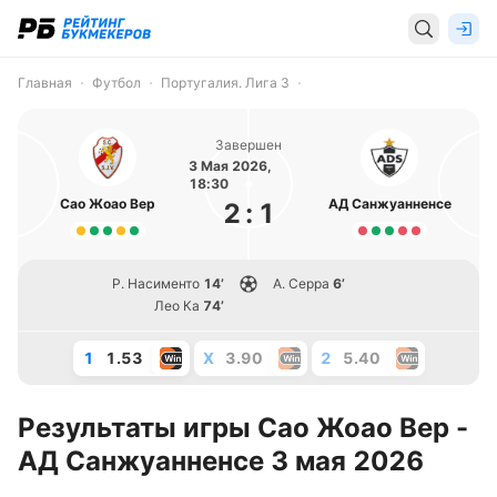
Главная
Футбол
Португалия. Лига 3
Завершен
3 Мая 2026,
18:30
Сао Жоао Вер
АД Санжуанненсе
2
:
1
Р. Насименто
14’
А. Серра
6’
Лео Ка
74’
1
1.53
X
3.90
2
5.40
Результаты игры Сао Жоао Вер -
АД Санжуанненсе 3 мая 2026