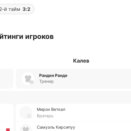
2-й тайм
3:2
йтинги игроков
Калев
Рандин Ранде
Тренер
Мирон Веткал
Вратарь
Са­муэль Ки­рси­пуу