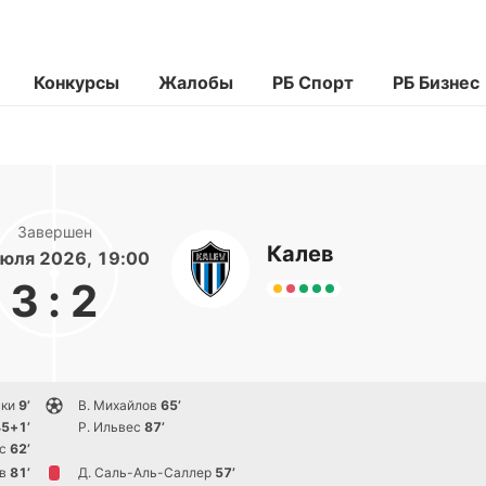
Конкурсы
Жалобы
РБ Спорт
РБ Бизнес
Завершен
Калев
юля 2026, 19:00
3
:
2
ски
9’
В. Михайлов
65’
5+1’
Р. Ильвес
87’
с
62’
в
81’
Д. Саль-Аль-Саллер
57’