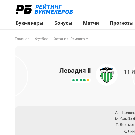
Букмекеры
Бонусы
Матчи
Прогнозы
Главная
Футбол
Эстония. Эсилига А
Левадия II
11 И
А. Шведов
М. Самбе
4
Г. Лехтмет
Х. Лий