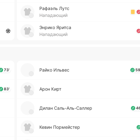
Ра­фаэль Лутс
Нападающий
Энрико Яритса
Нападающий
Райко Ильвес
73'
59
Арон Кирт
83'
Дилан Са­ль-А­ль-Са­ллер
46
Кевин По­рмей­стер