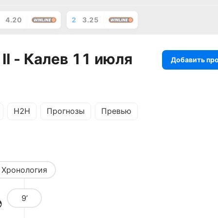
4.20
2
3.25
II - Калев 11 июля
Добавить пр
H2H
Прогнозы
Превью
Хронология
9’