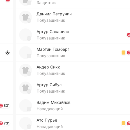
Защитник
Даниил Пе­тру­нин
Полузащитник
Артур Са­ка­риас
Полузащитник
Мартин То­мберг
Полузащитник
Андер Сикк
Полузащитник
Артур Сибул
Полузащитник
Вадим Ми­хай­лов
83'
Нападающий
Атс Пурье
73'
Нападающий