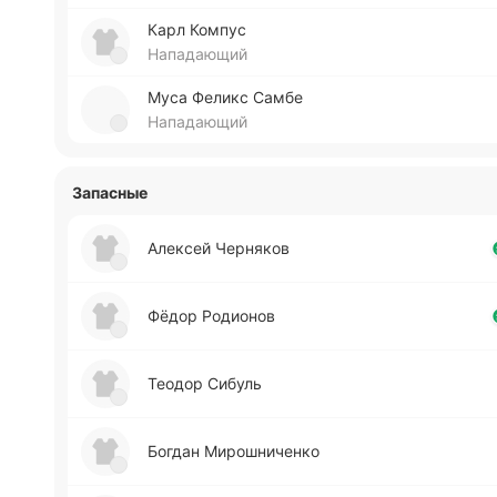
Карл Компус
Нападающий
Муса Феликс Самбе
Нападающий
Запасные
Але­ксей Че­рня­ков
Фёдор Ро­дио­нов
Теодор Сибуль
Богдан Ми­ро­шни­че­нко