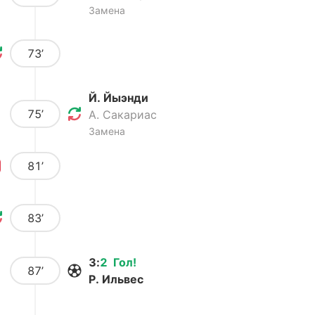
Замена
73’
Й. Йыэнди
75’
А. Сакариас
Замена
81’
83’
3
:
2
Гол
!
87’
Р. Ильвес