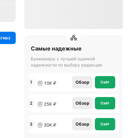
огноз
Самые надежные
Букмекеры с лучшей оценкой
надежности по выбору редакции
1
Обзор
Сайт
10К ₽
2
Обзор
Сайт
25К ₽
3
Обзор
Сайт
30К ₽