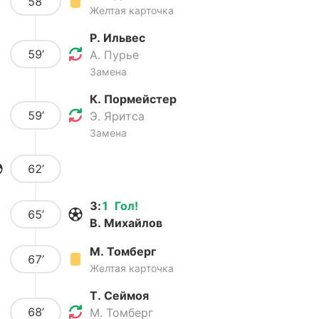
58’
Желтая карточка
Р. Ильвес
59’
А. Пурье
Замена
К. Пормейстер
59’
Э. Яритса
Замена
62’
3
:
1
Гол
!
65’
В. Михайлов
М. Томберг
67’
Желтая карточка
Т. Сеймоя
68’
М. Томберг