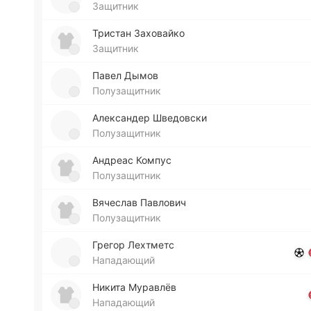
Защитник
Три­стан За­хо­вай­ко
Защитник
Павел Дымов
Полузащитник
Але­кса­ндер Шве­до­вски
Полузащитник
Андреас Компус
Полузащитник
Вя­че­слав Па­вло­вич
Полузащитник
Грегор Ле­хтметс
Нападающий
Никита Му­ра­влёв
Нападающий