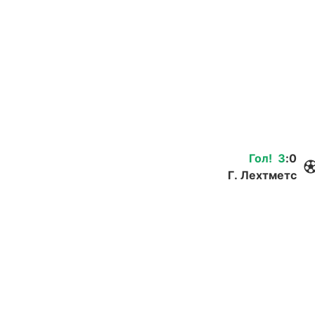
Гол
!
3
:
0
Г. Лехтметс