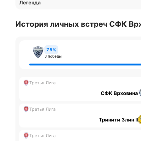
Легенда
История личных встреч СФК Врх
75%
3 победы
Третья Лига
СФК Врховина
Третья Лига
Тринити Злин II
Третья Лига