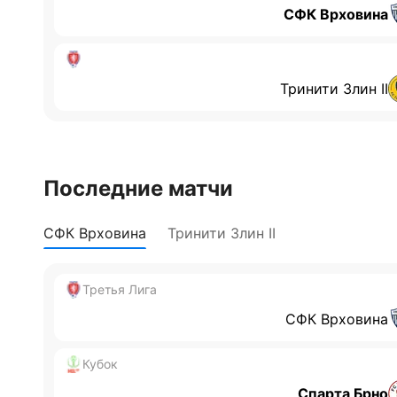
СФК Врховина
Тринити Злин II
Последние матчи
СФК Врховина
Тринити Злин II
Третья Лига
СФК Врховина
Кубок
Спарта Брно