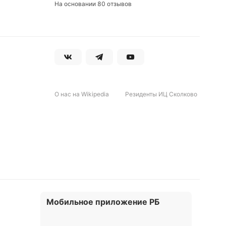
На основании 80 отзывов
их
ства.
лиге.
О нас на Wikipedia
Резиденты ИЦ Сколково
вая
же
вует
Мобильное приложение РБ