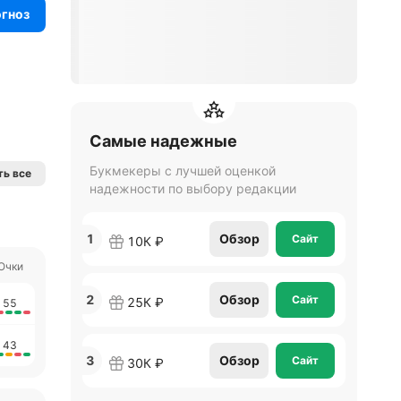
огноз
Самые надежные
Букмекеры с лучшей оценкой
ь все
надежности по выбору редакции
1
Обзор
Сайт
10К ₽
Очки
2
Обзор
Сайт
25К ₽
55
43
3
Обзор
Сайт
30К ₽