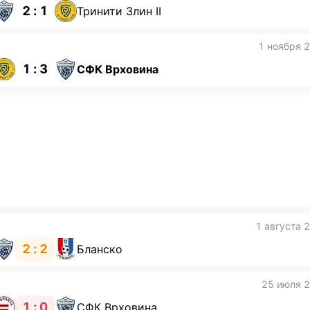
2 : 1
Тринити Злин II
1 ноября 
1 : 3
СФК Врховина
1 августа 
2 : 2
Бланско
25 июля 
1 : 0
СФК Врховина