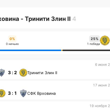
овина - Тринити Злин II
4
0%
25%
0 ничьих
1 победа
6 июня 
3 : 2
Тринити Злин II
17 июня 
3 : 1
СФК Врховина
19 ноября 