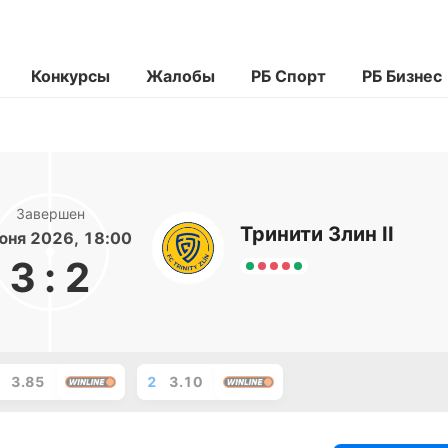
Конкурсы
Жалобы
РБ Спорт
РБ Бизнес
Завершен
Тринити Злин II
юня 2026, 18:00
3
:
2
3.85
2
3.10