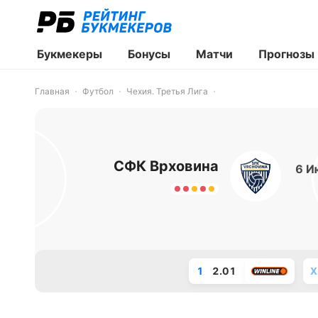
Букмекеры
Бонусы
Матчи
Прогнозы
Главная
Футбол
Чехия. Третья Лига
СФК Врховина
6 И
1
2.01
X