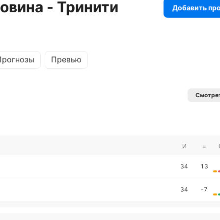
овина - Тринити
Добавить пр
Прогнозы
Превью
Смотрет
И
=
34
13
34
-7