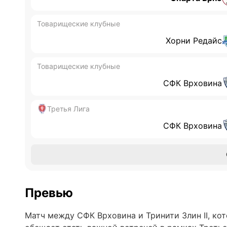
Товарищеские клубные
Хорни Редайс
Товарищеские клубные
СФК Врховина
Третья Лига
СФК Врховина
Превью
Матч между СФК Врховина и Тринити Злин II, ко