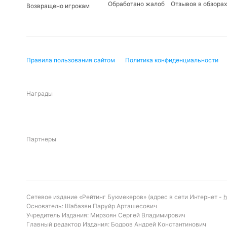
Обработано жалоб
Отзывов в обзорах
Ключевые аспекты матча
Возвращено игрокам
Одним из главных факторов станет способность 
низкое количество пропущенных голов в последни
активизировать свои атакующие ресурсы, чтобы
Правила пользования сайтом
Политика конфиденциальности
личных встречах добавляет интригу, так как об
Важную роль могут сыграть стандарты и умение 
Прогноз и рекомендации по ставкам
Награды
С учетом текущей формы и статистики можно ож
стабильной и надежной командой. Рекомендуемой
среднюю результативность лиги и высокую вероя
Партнеры
стоит обратить внимание на количество угловых,
лиговой тенденции.
Обновлено:
Сетевое издание «Рейтинг Букмекеров» (адрес в сети Интернет -
h
Основатель: Шабазян Паруйр Арташесович
Учредитель Издания: Мирзоян Сергей Владимирович
Автор
Главный редактор Издания: Бодров Андрей Константинович