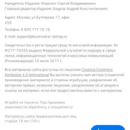
с учетом домашнего преимущества и
Учредитель Издания: Мирзоян Сергей Владимирович
нестабильности гостей.
Главный редактор Издания: Бодров Андрей Константинович
Адрес: Москва, ул.Бутлерова 17, офис
Обновлено:
259
Телефон:
8 800 777 76 76
E-mail:
Автор
support@bookmaker-ratings.ru
Свидетельство о регистрации средств массовой информации: Эл
Александр Трибуш
ФС77-70265 выдано Федеральной службой по надзору в сфере
связи, информационных технологий и массовых коммуникаций
(Роскомнадзора) 10 июля 2017 г.
Подписаться
Все материалы сайта доступны по лицензии
Creative Commons
Attribution 4.0 International
Вы должны указать имя автора (создателя)
произведения (материала) и стороны атрибуции, уведомление об
авторских правах, название лицензии, уведомление об оговорке и
ссылку на материал, если они предоставлены вместе с материалом.
Играйте осторожно. При признаках
зависимости обратитесь к специалисту
Материалы сайта предназначены для лиц
старше 18 лет (18+)