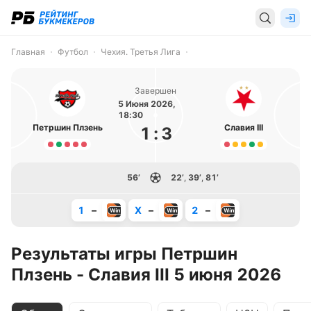
Главная
Футбол
Чехия. Третья Лига
Завершен
5 Июня 2026,
18:30
Петршин Плзень
Славия III
1
:
3
56’
22’
,
39’
,
81’
1
–
X
–
2
–
Результаты игры Петршин
Плзень - Славия III 5 июня 2026