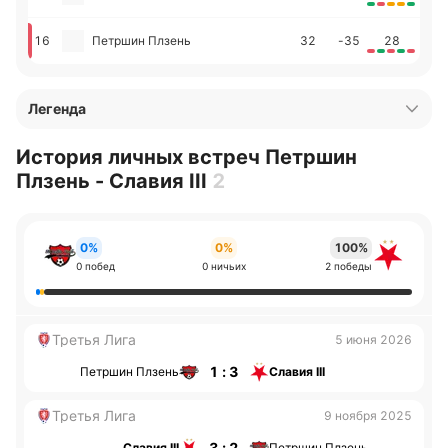
16
Петршин Плзень
32
-35
28
Легенда
История личных встреч Петршин
Плзень - Славия III
2
0%
0%
100%
0 побед
0 ничьих
2 победы
Третья Лига
5 июня 2026
1 : 3
Петршин Плзень
Славия III
Третья Лига
9 ноября 2025
3 : 2
Славия III
Петршин Плзень