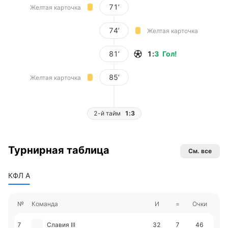
71’
Желтая карточка
74’
Желтая карточка
81’
1
:
3
Гол
!
85’
Желтая карточка
2-й тайм
1:3
Турнирная таблица
См. все
КФЛ А
№
Команда
И
=
Очки
7
Славия III
32
7
46