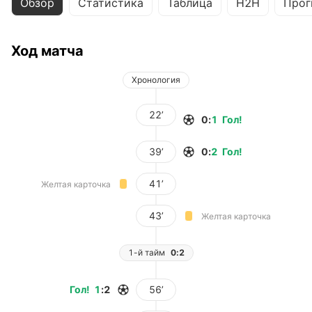
Обзор
Статистика
Таблица
H2H
Прог
Ход матча
Хронология
22’
0
:
1
Гол
!
39’
0
:
2
Гол
!
41’
Желтая карточка
43’
Желтая карточка
1-й тайм
0:2
Гол
!
1
:
2
56’