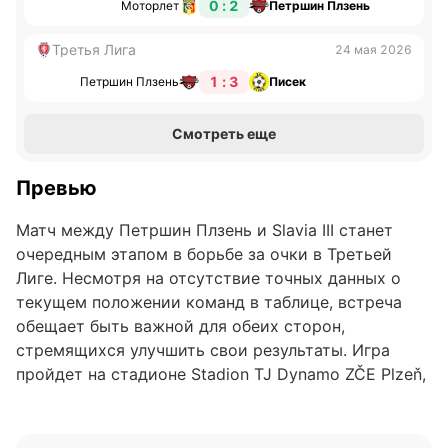
0 : 2
Моторлет
Петршин Плзень
Третья Лига
24 мая 2026
1 : 3
Петршин Плзень
Писек
Смотреть еще
Превью
Матч между Петршин Плзень и Slavia III станет
очередным этапом в борьбе за очки в Третьей
Лиге. Несмотря на отсутствие точных данных о
текущем положении команд в таблице, встреча
обещает быть важной для обеих сторон,
стремящихся улучшить свои результаты. Игра
пройдет на стадионе Stadion TJ Dynamo ZČE Plzeň,
где Петршин Плзень постарается использовать
домашнее преимущество.