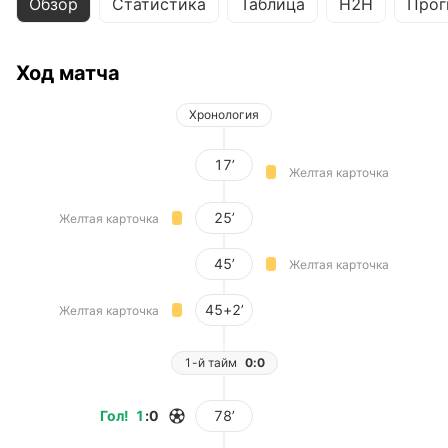
Обзор
Статистика
Таблица
H2H
Прог
Ход матча
Хронология
17’
Желтая карточка
25’
Желтая карточка
45’
Желтая карточка
45+2’
Желтая карточка
1-й тайм
0:0
Гол
!
1
:
0
78’