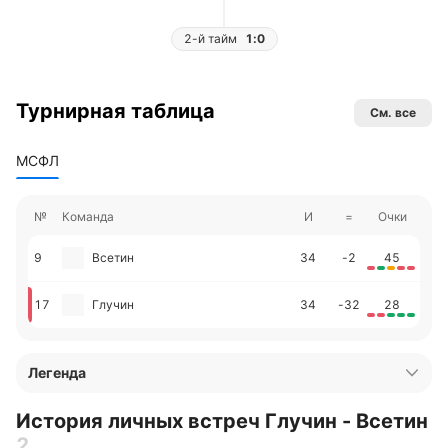
2-й тайм
1:0
Турнирная таблица
См. все
МСФЛ
№
Команда
И
=
Очки
9
Всетин
34
-2
45
17
Глучин
34
-32
28
Легенда
История личных встреч Глучин - Всетин
2