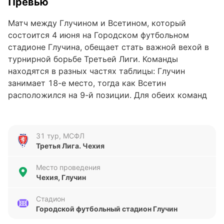
Превью
Матч между Глучином и Всетином, который
состоится 4 июня на Городском футбольном
стадионе Глучина, обещает стать важной вехой в
турнирной борьбе Третьей Лиги. Команды
находятся в разных частях таблицы: Глучин
занимает 18-е место, тогда как Всетин
расположился на 9-й позиции. Для обеих команд
эта встреча – возможность улучшить свои позиции
и набрать важные очки в середине сезона.
31 тур, МСФЛ
Анализ формы команд
Третья Лига. Чехия
Последние пять матчей Глучина показывают
Место проведения
нестабильность: одна победа, одна ничья и три
Чехия, Глучин
поражения. За это время команда забила 10 голов,
но пропустила 14, что указывает на проблемы в
Стадион
Городской футбольный стадион Глучин
обороне. Всетин, в свою очередь, демонстрирует
более сбалансированную игру: две ничьи, одна