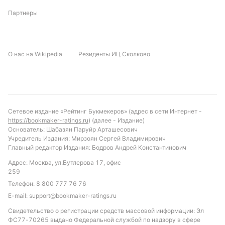
Прогноз и рекомендации по ставкам
Партнеры
С учетом текущей формы и турнирного
положения, более вероятна победа Всетина или
ничейный исход. Рекомендуется обратить
О нас на Wikipedia
Резиденты ИЦ Сколково
внимание на ставку «обе команды забьют»,
учитывая высокую статистику результативности в
лиге и средние показатели команд. Также стоит
рассмотреть вариант тотала больше 1.5 голов, так
как встреча обещает быть активной с обеих
Сетевое издание «Рейтинг Букмекеров» (адрес в сети Интернет -
https://bookmaker-ratings.ru
) (далее - Издание)
сторон. Такой подход позволит сделать ставку с
Основатель: Шабазян Паруйр Арташесович
разумным уровнем риска и потенциалом для
Учредитель Издания: Мирзоян Сергей Владимирович
дохода.
Главный редактор Издания: Бодров Андрей Константинович
Адрес: Москва, ул.Бутлерова 17, офис
Обновлено:
259
Телефон:
8 800 777 76 76
E-mail:
Автор
support@bookmaker-ratings.ru
Свидетельство о регистрации средств массовой информации: Эл
Дмитрий Разумец
ФС77-70265 выдано Федеральной службой по надзору в сфере