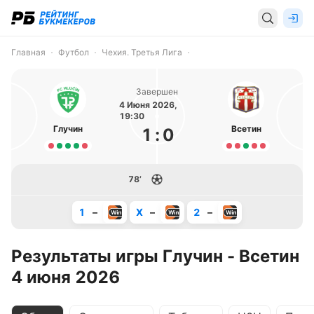
Главная
Футбол
Чехия. Третья Лига
Завершен
4 Июня 2026,
19:30
Глучин
Всетин
1
:
0
78’
1
–
X
–
2
–
Результаты игры Глучин - Всетин
4 июня 2026