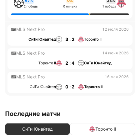
67%
0%
33%
2 победы
0 ничьих
1 победа
MLS Next Pro
12 июля 2026
3 : 2
СиТи Юнайтед
Торонто II
MLS Next Pro
14 июня 2026
2 : 4
Торонто II
СиТи Юнайтед
MLS Next Pro
16 мая 2026
0 : 2
СиТи Юнайтед
Торонто II
Последние матчи
СиТи Юнайтед
Торонто II