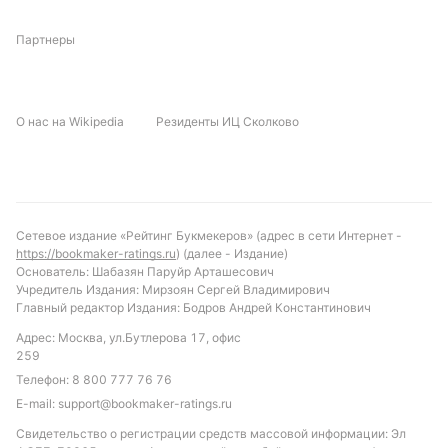
между этими командами бывают разными по
результативности: в одной из двух встреч было
Партнеры
забито три и более голов.
Арбитр матча
О нас на Wikipedia
Резиденты ИЦ Сколково
Мари Дурр будет судить пятую игру в сезоне. В
четырех матчах арбитр показала 19 жёлтых
карточек (в среднем 4,75 за игру), а также одну
красную карточку (0,25 за игру). В матчах Дурр
зафиксировано 120 фолов (30,0 за игру).
Сетевое издание «Рейтинг Букмекеров» (адрес в сети Интернет -
https://bookmaker-ratings.ru
) (далее - Издание)
Основатель: Шабазян Паруйр Арташесович
Обновлено:
Учредитель Издания: Мирзоян Сергей Владимирович
Главный редактор Издания: Бодров Андрей Константинович
Автор
Адрес: Москва, ул.Бутлерова 17, офис
259
Александр Трибуш
Телефон:
8 800 777 76 76
E-mail:
support@bookmaker-ratings.ru
Подписаться
Свидетельство о регистрации средств массовой информации: Эл