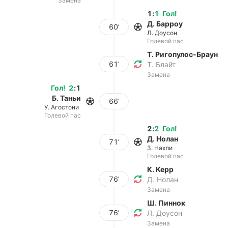
Замена
1
:
1
Гол
!
Д. Барроу
60’
Л. Доусон
Голевой пас
Т. Ригопулос-Браун
61’
Т. Блайт
Замена
Гол
!
2
:
1
Б. Таньи
66’
У. Агостони
Голевой пас
2
:
2
Гол
!
Д. Нолан
71’
З. Нахли
Голевой пас
К. Керр
76’
Д. Нолан
Замена
Ш. Пиннок
76’
Л. Доусон
Замена