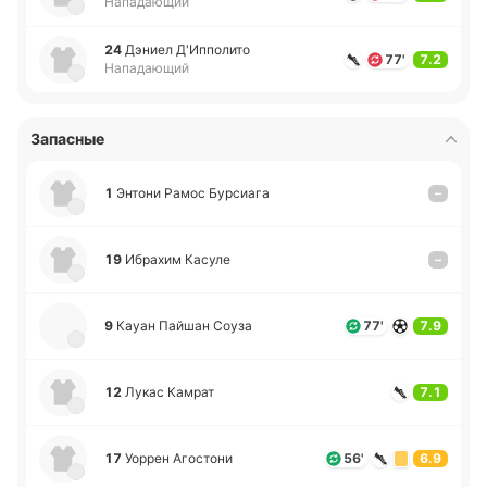
Нападающий
24
Дэниел Д'И­ппо­ли­то
77'
7.2
Нападающий
Запасные
1
Энтони Рамос Бу­рсиа­га
–
19
Ибра­хим Касуле
–
9
Кауан Пайшан Соуза
77'
7.9
12
Лукас Камрат
7.1
17
Уоррен Аго­сто­ни
56'
6.9