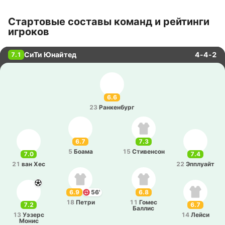
Стартовые составы команд и рейтинги
игроков
СиТи Юнайтед
4-4-2
7.1
6.6
23
Ра­нке­нбург
6.7
7.3
5
Боама
15
Сти­ве­нсон
7.0
7.4
21
ван Хес
22
Эпплуайт
6.9
56'
6.8
18
Петри
11
Гомес
7.2
6.7
Баллис
13
Уэзерс
14
Лейси
Монис