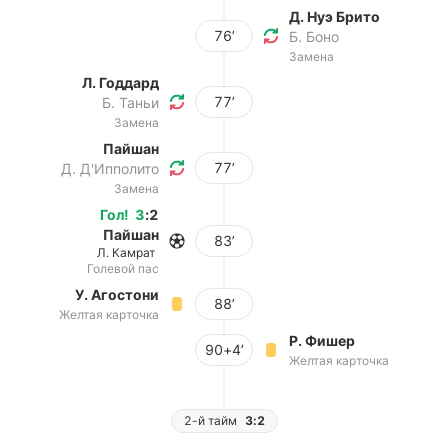
Д. Нуэ Брито
76’
Б. Боно
Замена
Л. Годдард
77’
Б. Таньи
Замена
Пайшан
77’
Д. Д'Ипполито
Замена
Гол
!
3
:
2
Пайшан
83’
Л. Камрат
Голевой пас
У. Агостони
88’
Желтая карточка
Р. Фишер
90+4’
Желтая карточка
2-й тайм
3:2