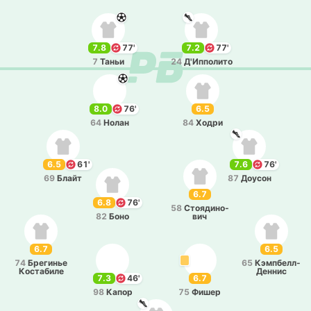
7.8
77'
7.2
77'
7
Таньи
24
Д'И­ппо­ли­то
8.0
76'
6.5
64
Нолан
84
Ходри
6.5
61'
7.6
76'
69
Блайт
87
Доусон
6.7
6.8
76'
58
Стоя­ди­но­
82
Боно
вич
6.7
6.5
74
Бре­ги­нье
65
Кэ­мпбе­лл-
Ко­ста­би­ле
Де­ннис
7.3
46'
6.7
98
Капор
75
Фишер