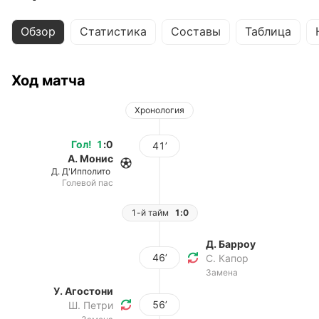
Обзор
Статистика
Составы
Таблица
Ход матча
Хронология
Гол
!
1
:
0
41’
А. Монис
Д. Д'Ипполито
Голевой пас
1-й тайм
1:0
Д. Барроу
46’
С. Капор
Замена
У. Агостони
56’
Ш. Петри