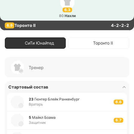
6.3
80
Нахли
Торонто II
4-2-2-2
6.9
СиТи Юнайтед
Торонто II
Тренер
Стартовый состав
23
Гюнтер Блейк Ра­нке­нбург
6.6
Вратарь
5
Майкл Боама
6.7
Защитник