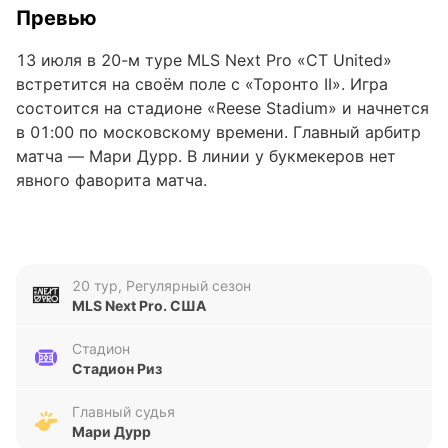
Превью
13 июля в 20-м туре MLS Next Pro «CT United»
встретится на своём поле с «Торонто II». Игра
состоится на стадионе «Reese Stadium» и начнется
в 01:00 по московскому времени. Главный арбитр
матча — Мари Дурр. В линии у букмекеров нет
явного фаворита матча.
«CT United»
«CT United» занимает 11-ю строчку в турнирной
20 тур, Регулярный сезон
таблице Восточной конференции MLS Next Pro с 22
MLS Next Pro. США
очками: у команды шесть побед, две ничьи и
восемь поражений в 16 матчах. Клуб отстает от
Стадион
идущей десятой «Филадельфии Юнион II» на два
Стадион Риз
очка и опережает «Торонто II» лишь по
дополнительным показателям. В пяти последних
Главный судья
Мари Дурр
матчах MLS Next Pro «CT United» заработал девять