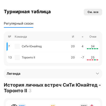
Турнирная таблица
См. все
Регулярный сезон
№
Команда
И
=
Очки
7
СиТи Юнайтед
20
4
34
13
Торонто II
20
-7
25
Легенда
История личных встреч СиТи Юнайтед -
Торонто II
3