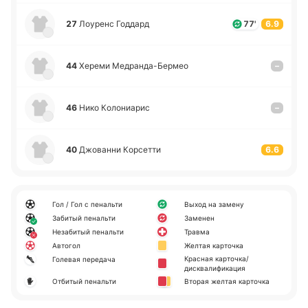
27
Лоу­ренс Го­ддард
77'
6.9
44
Хереми Ме­дра­нда­-Бе­рмео
–
46
Нико Ко­ло­ниа­рис
–
40
Джо­ва­нни Ко­рсе­тти
6.6
Гол / Гол с пенальти
Выход на замену
Забитый пенальти
Заменен
Незабитый пенальти
Травма
Автогол
Желтая карточка
Красная карточка/
Голевая передача
дисквалификация
Отбитый пенальти
Вторая желтая карточка