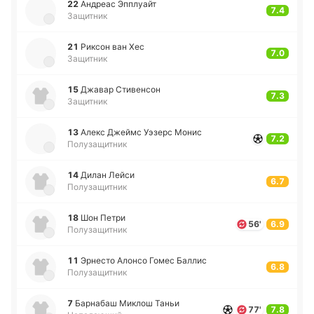
22
Андреас Эпплуайт
7.4
Защитник
21
Риксон ван Хес
7.0
Защитник
15
Джавар Сти­ве­нсон
7.3
Защитник
13
Алекс Джеймс Уэзерс Монис
7.2
Полузащитник
14
Дилан Лейси
6.7
Полузащитник
18
Шон Петри
56'
6.9
Полузащитник
11
Эрне­сто Алонсо Гомес Баллис
6.8
Полузащитник
7
Ба­рна­баш Миклош Таньи
77'
7.8