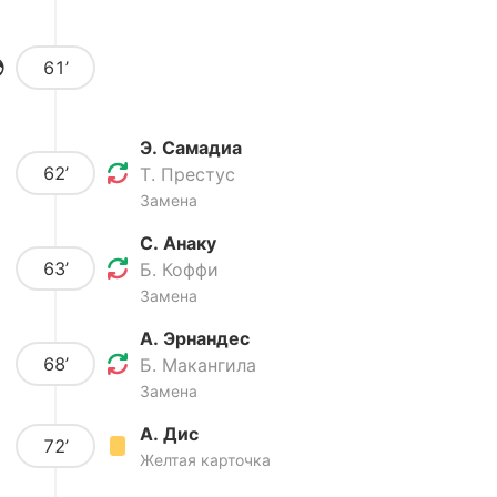
61’
Э. Самадиа
62’
Т. Престус
Замена
С. Анаку
63’
Б. Коффи
Замена
А. Эрнандес
68’
Б. Макангила
Замена
А. Дис
72’
Желтая карточка