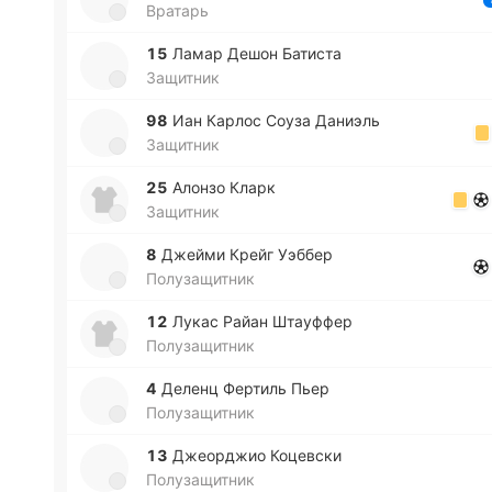
Вратарь
15
Ламар Дешон Ба­ти­ста
Защитник
98
Иан Карлос Соуза Да­ниэль
Защитник
25
Алонзо Кларк
Защитник
8
Джейми Крейг Уэббер
Полузащитник
12
Лукас Райан Штау­ффер
Полузащитник
4
Деленц Фе­ртиль Пьер
Полузащитник
13
Джео­рджио Ко­це­вски
Полузащитник