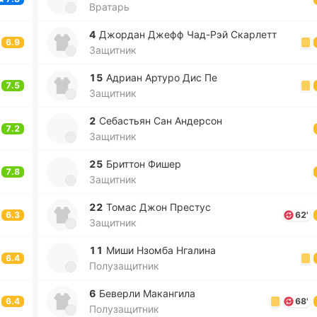
Вратарь
4
Джо­рдан Джефф Ча­д-Рэй Ска­рлетт
6.9
Защитник
15
Адриан Артуро Дис Пе
7.5
Защитник
2
Се­ба­стьян Сан Анде­рсон
7.2
Защитник
25
Бри­ттон Фишер
7.8
Защитник
22
Томас Джон Пре­стус
6.3
62'
Защитник
11
Миши Нзомба Нга­ли­на
6.4
Полузащитник
6
Бе­ве­рли Ма­ка­нги­ла
6.4
68'
Полузащитник