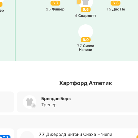
6.7
6.3
4
25
Фишер
15
Дис Пе
6.6
ер
4
Ска­рлетт
6.0
77
Сиаха
Нгнепи
Хартфорд Атлетик
Брендан Берк
Тренер
77
Дже­ролд Энтони Сиаха Нгнепи
7.8