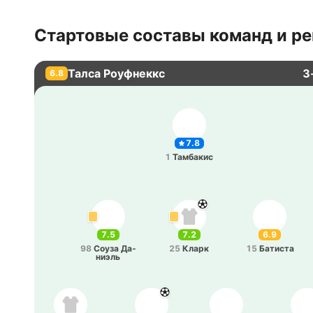
Стартовые составы команд и ре
Талса Роуфнеккс
3
6.8
7.8
1
Та­мба­кис
7.5
7.2
6.9
98
Соуза Да­
25
Кларк
15
Ба­ти­ста
ниэль