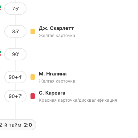
75’
Дж. Скарлетт
85’
Желтая карточка
90’
М. Нгалина
90+4’
Желтая карточка
С. Кареага
90+7’
Красная карточка/дисквалификация
2-й тайм
2:0