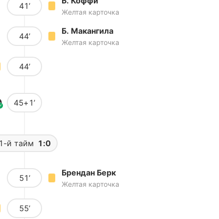
Б. Коффи
41’
Желтая карточка
Б. Макангила
44’
Желтая карточка
44’
45+1’
1-й тайм
1:0
Брендан Берк
51’
Желтая карточка
55’