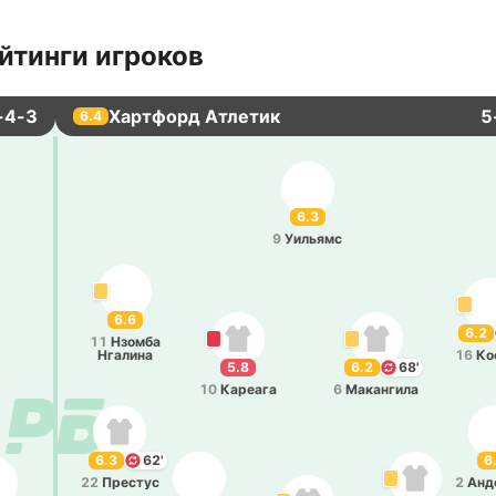
йтинги игроков
-4-3
Хартфорд Атлетик
5
6.4
6.3
9
Уи­льямс
6.6
6.2
11
Нзомба
Нга­ли­на
16
Ко
5.8
6.2
68'
10
Ка­реа­га
6
Ма­ка­нги­ла
6.3
62'
6
22
Пре­стус
2
Анд