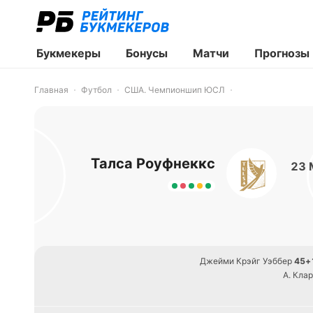
Букмекеры
Бонусы
Матчи
Прогнозы
Главная
Футбол
США. Чемпионшип ЮСЛ
Талса Роуфнеккс
23 
Джейми Крэйг Уэббер
45+
А. Клар