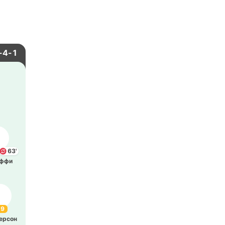
-4-1
63'
ффи
.9
е­рсон