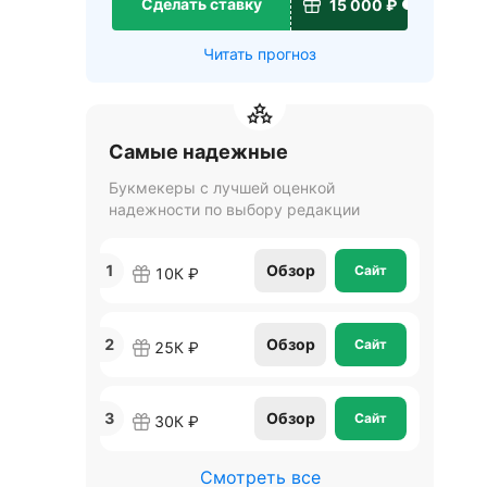
Сделать ставку
15 000 ₽
Читать прогноз
Самые надежные
Букмекеры с лучшей оценкой
надежности по выбору редакции
1
Обзор
Сайт
10К ₽
2
Обзор
Сайт
25К ₽
3
Обзор
Сайт
30К ₽
Смотреть все