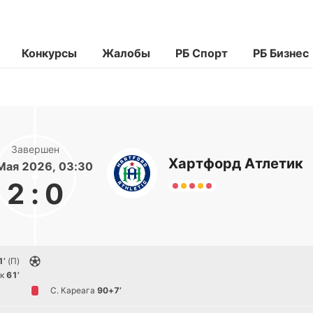
Конкурсы
Жалобы
РБ Спорт
РБ Бизнес
Завершен
Хартфорд Атлетик
Мая 2026, 03:30
2
:
0
1’
(П)
к
61’
С. Кареага
90+7’