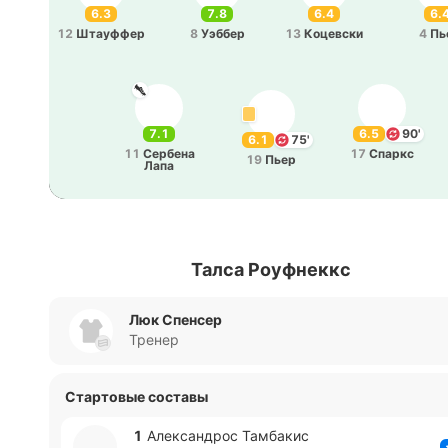
6.3
7.8
6.4
6.
12
Штау­ффер
8
Уэббер
13
Ко­це­вски
4
Пь
7.1
6.5
90'
6.1
75'
11
Се­рбе­на
17
Спаркс
19
Пьер
Лапа
Талса Роуфнеккс
Люк Спенсер
Тренер
Стартовые составы
1
Але­кса­ндрос Та­мба­кис