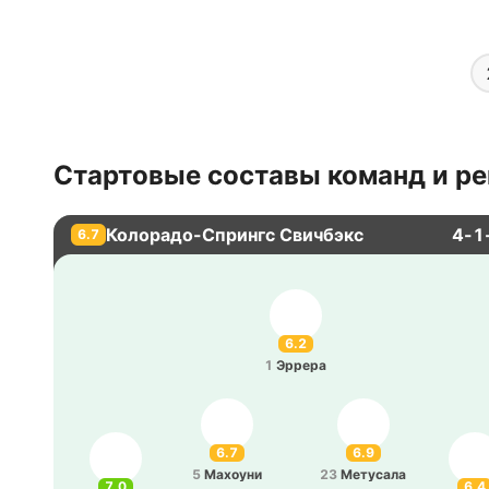
Стартовые составы команд и ре
Колорадо-Спрингс Свичбэкс
4-1
6.7
6.2
1
Эррера
6.7
6.9
5
Ма­хоу­ни
23
Ме­ту­са­ла
7.0
6.4