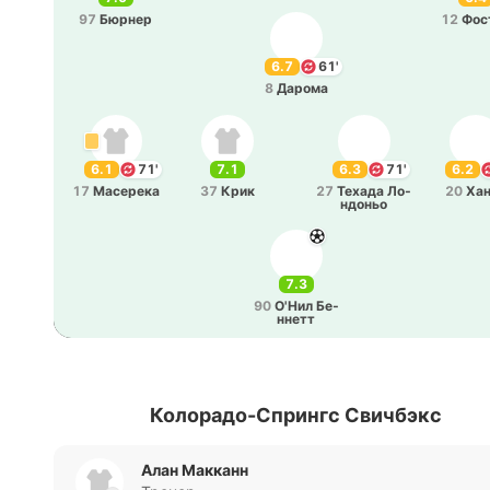
97
Бюрнер
12
Фос
6.7
61'
8
Дарома
6.1
71'
7.1
6.3
71'
6.2
17
Ма­се­ре­ка
37
Крик
27
Техада Ло­
20
Ха
ндо­ньо
7.3
90
О'Нил Бе­
ннетт
Колорадо-Спрингс Свичбэкс
Алан Макканн