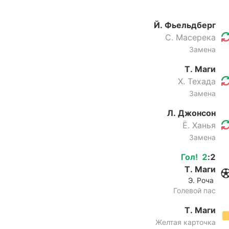
Й. Фьельдберг
С. Масерека
Замена
Т. Маги
Х. Техада
Замена
Л. Джонсон
Ё. Ханья
Замена
Гол
!
2
:
2
Т. Маги
Э. Роча
Голевой пас
Т. Маги
Желтая карточка