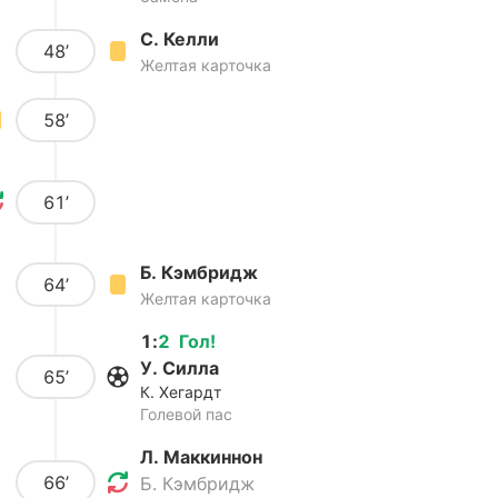
С. Келли
48’
Желтая карточка
58’
61’
Б. Кэмбридж
64’
Желтая карточка
1
:
2
Гол
!
У. Силла
65’
К. Хегардт
Голевой пас
Л. Маккиннон
66’
Б. Кэмбридж