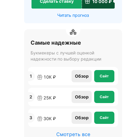
Сделать ставку
10 000 ₽
Читать прогноз
Самые надежные
Букмекеры с лучшей оценкой
надежности по выбору редакции
1
Обзор
Сайт
10К ₽
2
Обзор
Сайт
25К ₽
3
Обзор
Сайт
30К ₽
Смотреть все