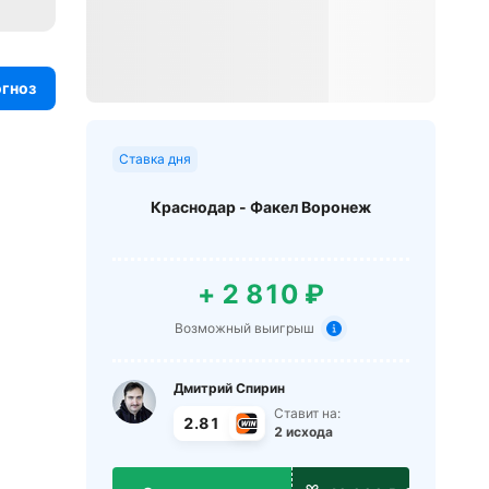
огноз
Ставка дня
Краснодар - Факел Воронеж
+ 2 810 ₽
Возможный выигрыш
Дмитрий Спирин
Ставит на:
2.81
2 исхода