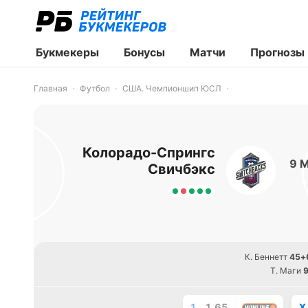
Букмекеры
Бонусы
Матчи
Прогнозы
Главная
Футбол
США. Чемпионшип ЮСЛ
Колорадо-Спрингс
9 
Свичбэкс
К. Беннетт
45+
Т. Маги
9
1
1.65
X