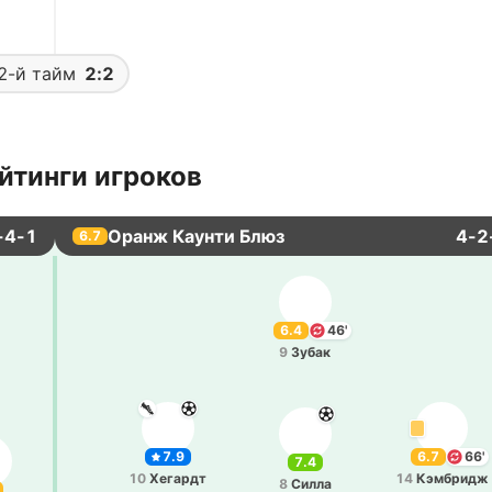
2-й тайм
2:2
йтинги игроков
-4-1
Оранж Каунти Блюз
4-2
6.7
6.4
46'
9
Зубак
7.9
6.7
66'
7.4
10
Хе­гардт
14
Кэ­мбридж
8
Силла