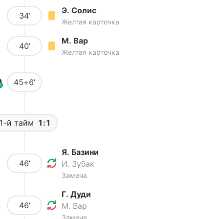
Э. Солис
34’
Желтая карточка
М. Вар
40’
Желтая карточка
45+6’
1-й тайм
1:1
Я. Базини
46’
И. Зубак
Замена
Г. Дуди
46’
М. Вар
Замена