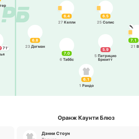
тер
6.4
6.5
27
Келли
25
Солис
6.8
7.1
23
Догман
21
В
71'
5.9
7.0
нья
5
Па­три­цио
6
Таббс
Брюитт
6.1
1
Рандо
Оранж Каунти Блюз
Дэнни Стоун