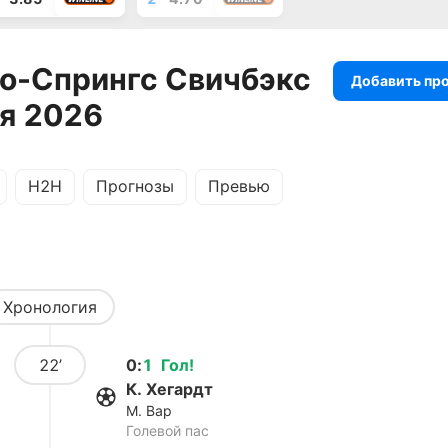
о-Спрингс Свичбэкс
Добавить пр
ая 2026
H2H
Прогнозы
Превью
Хронология
22’
0
:
1
Гол
!
К. Хегардт
М. Вар
Голевой пас