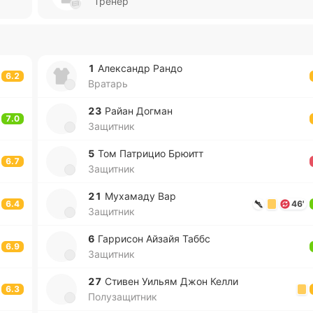
Тренер
1
Але­ксандр Рандо
6.2
Вратарь
23
Райан Догман
7.0
Защитник
5
Том Па­три­цио Брюитт
6.7
Защитник
21
Му­ха­ма­ду Вар
6.4
46'
Защитник
6
Га­рри­сон Айзайя Таббс
6.9
Защитник
27
Стивен Уильям Джон Келли
6.3
Полузащитник