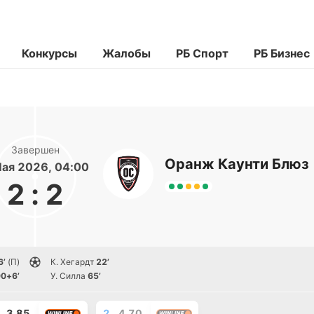
Конкурсы
Жалобы
РБ Спорт
РБ Бизнес
Завершен
Оранж Каунти Блюз
Мая 2026, 04:00
2
:
2
6’
(П)
К. Хегардт
22’
0+6’
У. Силла
65’
3.85
2
4.70