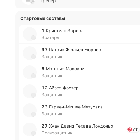
Тренер
Стартовые составы
1
Кри­стиан Эррера
Вратарь
97
Патрик Жюльен Бюрнер
Защитник
5
Мэ­тьтью Ма­хоу­ни
Защитник
12
Айзея Фостер
Защитник
23
Га­рве­н-Ми­шее Ме­ту­са­ла
Защитник
27
Хуан Давид Техада Ло­ндо­ньо
71'
Полузащитник