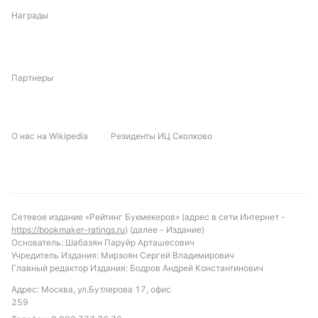
низкую результативность своих соперников.
Награды
Отсутствие данных о личных встречах и
домашнем стадионе добавляет элемент
неопределенности, что может сказаться на
Партнеры
психологическом настрое игроков. Важную роль
могут сыграть индивидуальные ошибки и
реализация моментов, учитывая низкую
результативность обеих команд в последних
О нас на Wikipedia
Резиденты ИЦ Сколково
матчах.
Прогноз и рекомендации по ставкам
С учетом текущей формы и статистики,
Сетевое издание «Рейтинг Букмекеров» (адрес в сети Интернет -
фаворитом встречи выглядит Сан Луис. Вероятнее
https://bookmaker-ratings.ru
) (далее - Издание)
Основатель: Шабазян Паруйр Арташесович
всего, матч не превысит отметку в три гола,
Учредитель Издания: Мирзоян Сергей Владимирович
учитывая обе команды сдержанную игру в атаке.
Главный редактор Издания: Бодров Андрей Константинович
Рекомендуется обратить внимание на ставку
Адрес: Москва, ул.Бутлерова 17, офис
«тотал меньше 3.5 голов» и вариант с «обе
259
команды забьют – нет», учитывая слабую