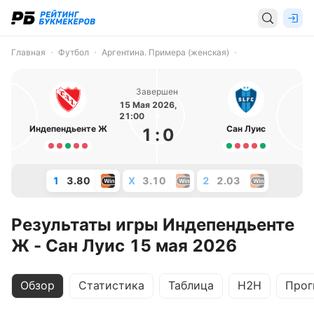
Главная
Футбол
Аргентина. Примера (женская)
Завершен
15 Мая 2026,
21:00
Индепендьенте Ж
Сан Луис
1
:
0
1
3.80
X
3.10
2
2.03
Результаты игры Индепендьенте
Ж - Сан Луис 15 мая 2026
Обзор
Статистика
Таблица
H2H
Прог