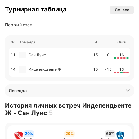
Турнирная таблица
См. все
Первый этап
№
Команда
И
=
Очки
11
Сан Луис
15
0
16
14
Индепендьенте Ж
15
-15
13
Легенда
История личных встреч Индепендьенте
Ж - Сан Луис
5
20%
20%
60%