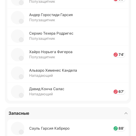
Полузащитник
Андер Го­ро­сти­ди Гарсия
Полузащитник
Серхио Техера Ро­дри­гес
Полузащитник
Хайро Но­рье­га Фи­ге­роа
74'
Полузащитник
Альва­ро Хи­ме­нес Ка­нде­ла
Нападающий
Давид Конча Салас
67'
Нападающий
Запасные
Сауль Гарсия Ка­бре­ро
88'