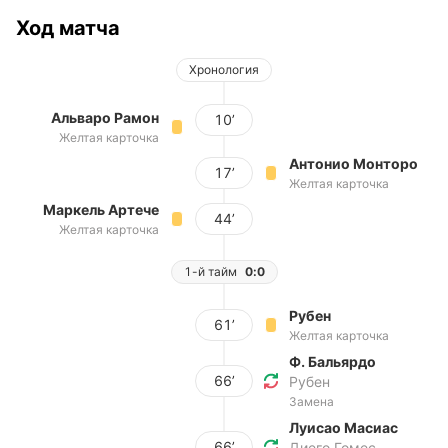
Ход матча
Хронология
Альваро Рамон
10’
Желтая карточка
Антонио Монторо
17’
Желтая карточка
Маркель Артече
44’
Желтая карточка
1-й тайм
0:0
Рубен
61’
Желтая карточка
Ф. Бальярдо
66’
Рубен
Замена
Луисао Масиас
66’
Диего Гомес