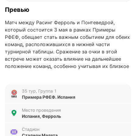
Превью
Матч между Расинг Ферроль и Понтеведрой,
который состоится 3 мая в рамках Примеры
РФЕФ, обещает стать важным событием для обеих
команд, расположившихся в нижней части
турнирной таблицы. Сражение за очки в этой
встрече может оказать влияние на дальнейшее
положение команд, особенно учитывая их близкое
расположение — 14-е место у Расинг Ферроль и
13-е у Понтеведры.
35 тур, Группа 1
Анализ формы команд
Примера РФЕФ. Испания
В последних пяти матчах Расинг Ферроль
Место проведения
демонстрирует переменчивую форму: команда
Испания, Ферроль
одержала одну победу, дважды проиграла и
дважды сыграла вничью, забив шесть голов и
Стадион
Стадион Малата