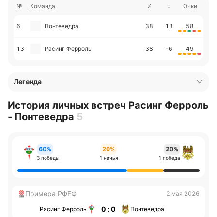
№
Команда
И
=
Очки
6
Понтеведра
38
18
58
13
Расинг Ферроль
38
-6
49
Легенда
История личных встреч Расинг Ферроль
- Понтеведра
5
60%
20%
20%
3 победы
1 ничья
1 победа
Примера РФЕФ
2 мая 2026
0 : 0
Расинг Ферроль
Понтеведра