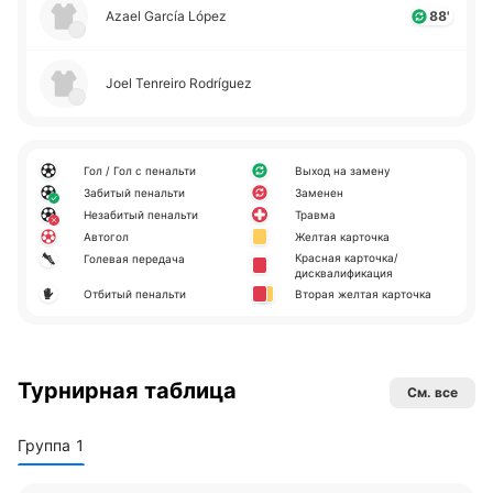
Azael García López
88'
Joel Tenreiro Rodríguez
Гол / Гол с пенальти
Выход на замену
Забитый пенальти
Заменен
Незабитый пенальти
Травма
Автогол
Желтая карточка
Красная карточка/
Голевая передача
дисквалификация
Отбитый пенальти
Вторая желтая карточка
Турнирная таблица
См. все
Группа 1