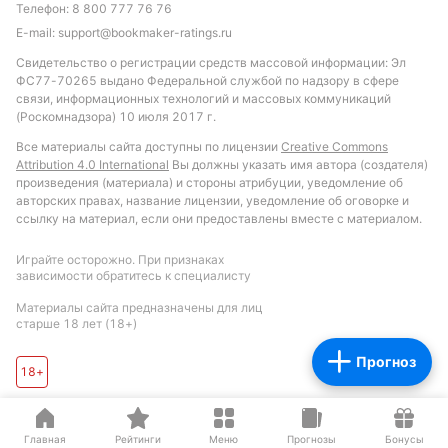
Телефон:
8 800 777 76 76
обоснованной.
E-mail:
support@bookmaker-ratings.ru
Обновлено:
Свидетельство о регистрации средств массовой информации: Эл
ФС77-70265 выдано Федеральной службой по надзору в сфере
связи, информационных технологий и массовых коммуникаций
Автор
(Роскомнадзора) 10 июля 2017 г.
Все материалы сайта доступны по лицензии
Creative Commons
Михаил Кузнецов
Attribution 4.0 International
Вы должны указать имя автора (создателя)
произведения (материала) и стороны атрибуции, уведомление об
авторских правах, название лицензии, уведомление об оговорке и
Подписаться
ссылку на материал, если они предоставлены вместе с материалом.
Играйте осторожно. При признаках
зависимости обратитесь к специалисту
Материалы сайта предназначены для лиц
старше 18 лет (18+)
Прогноз
18+
Главная
Рейтинги
Меню
Прогнозы
Бонусы