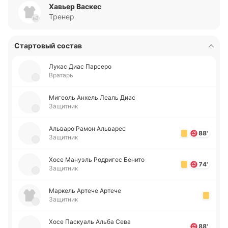
Хавьер Васкес
Тренер
Стартовый состав
Лукас Диас Па­рсе­ро
Вратарь
Ми­геоль Анхель Леаль Диас
Защитник
Альва­ро Рамон Альва­рес
88'
Защитник
Хосе Ма­нуэль Ро­дри­гес Бенито
74'
Защитник
Ма­ркель Артече Артече
Защитник
Хосе Па­скуаль Альба Сева
88'