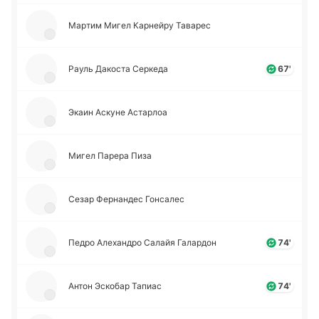
Мартим Мигел Ка­рней­ру Та­ва­рес
Рауль Да­ко­ста Се­рке­да
67'
Экаин Аскуне Аста­рлоа
Мигел Парера Пиза
Сезар Фе­рна­ндес Го­нса­лес
Педро Але­ха­ндро Салайя Га­ла­рдон
74'
Антон Эско­бар Тапиас
74'