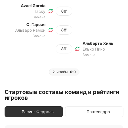
Azael García
88’
Паску
Замена
С. Гарсия
88’
Альваро Рамон
Замена
Альберто Хиль
89’
Елько Пино
Замена
2-й тайм
0:0
Стартовые составы команд и рейтинги
игроков
Расинг Ферроль
Понтеведра