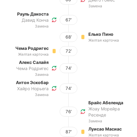
Замена
Рауль Дакоста
67’
Давид Конча
Замена
Елько Пино
68’
Желтая карточка
Чема Родригес
72’
Желтая карточка
Алекс Салайя
74’
Чема Родригес
Замена
Антон Эскобар
74’
Хайро Норьега
Замена
Брайс Абеленда
Жоау Морейра
76’
Ресенде
Замена
Луисао Масиас
87’
Желтая карточка