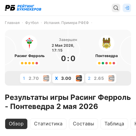
Главная
Футбол
Испания. Примера РФЕФ
Завершен
2 Мая 2026,
17:15
Расинг Ферроль
Понтеведра
0
:
0
1
2.70
X
3.00
2
2.65
Результаты игры Расинг Ферроль
- Понтеведра 2 мая 2026
Обзор
Статистика
Составы
Таблица