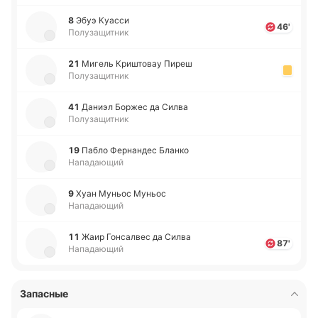
8
Эбуэ Куасси
46'
Полузащитник
21
Мигель Кри­што­вау Пиреш
Полузащитник
41
Даниэл Боржес да Силва
Полузащитник
19
Пабло Фе­рна­ндес Бланко
Нападающий
9
Хуан Муньос Муньос
Нападающий
11
Жаир Го­нса­лвес да Силва
87'
Нападающий
Запасные