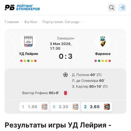
Главная
Футбол
Португалия. Сегунда
Завершен
3 Мая 2026,
17:30
УД Лейрия
Фаренсе
0
:
3
Д. Полони
40’
(П)
Л. де Оливейра
60’
Э. Картер
90+10’
(П)
Виктор Рофино
90+9’
1
1.96
X
3.30
2
3.65
Результаты игры УД Лейрия -