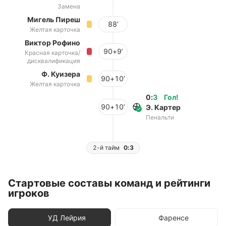
Замена
Мигель Пиреш
88’
Желтая карточка
Виктор Рофино
90+9’
Красная карточка/
дисквалификация
Ф. Куизера
90+10’
Желтая карточка
0
:
3
Гол
!
90+10’
Э. Картер
Пенальти
2-й тайм
0:3
Стартовые составы команд и рейтинги
игроков
УД Лейрия
Фаренсе