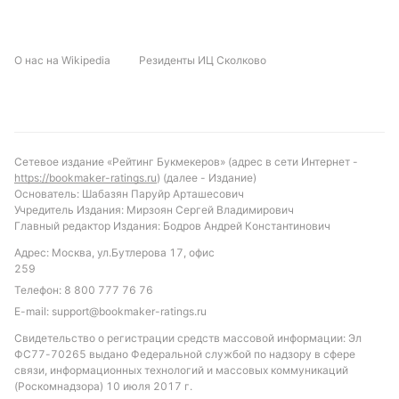
хорошие шансы на положительный результат в
этом матче. Рекомендуется обратить внимание на
О нас на Wikipedia
Резиденты ИЦ Сколково
ставку на победу Лейрии или ничью, учитывая их
стабильность и мотивацию. Также интересным
вариантом может стать ставка на тотал больше
1.5, учитывая среднюю результативность лиги и
способность Лейрии забивать несколько голов. В
Сетевое издание «Рейтинг Букмекеров» (адрес в сети Интернет -
то же время ставка на обе команды забьют менее
https://bookmaker-ratings.ru
) (далее - Издание)
вероятна, учитывая статистику турнира.
Основатель: Шабазян Паруйр Арташесович
Учредитель Издания: Мирзоян Сергей Владимирович
Обновлено:
Главный редактор Издания: Бодров Андрей Константинович
Адрес: Москва, ул.Бутлерова 17, офис
259
Автор
Телефон:
8 800 777 76 76
E-mail:
support@bookmaker-ratings.ru
Александр Трибуш
Свидетельство о регистрации средств массовой информации: Эл
ФС77-70265 выдано Федеральной службой по надзору в сфере
Подписаться
связи, информационных технологий и массовых коммуникаций
(Роскомнадзора) 10 июля 2017 г.