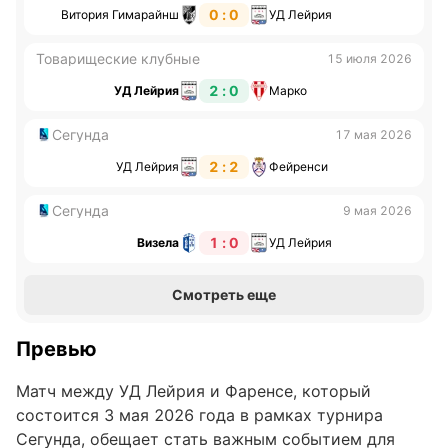
0 : 0
Витория Гимарайнш
УД Лейрия
Товарищеские клубные
15 июля 2026
2 : 0
УД Лейрия
Марко
Сегунда
17 мая 2026
2 : 2
УД Лейрия
Фейренси
Сегунда
9 мая 2026
1 : 0
Визела
УД Лейрия
Смотреть еще
Превью
Матч между УД Лейрия и Фаренсе, который
состоится 3 мая 2026 года в рамках турнира
Сегунда, обещает стать важным событием для