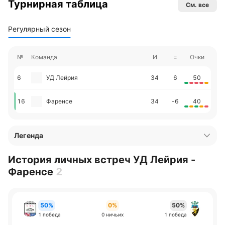
Турнирная таблица
См. все
Регулярный сезон
№
Команда
И
=
Очки
6
УД Лейрия
34
6
50
16
Фаренсе
34
-6
40
Легенда
История личных встреч УД Лейрия -
Фаренсе
2
50%
0%
50%
1 победа
0 ничьих
1 победа