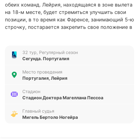
обеих команд. Лейрия, находящаяся в зоне вылета
на 18-м месте, будет стремиться улучшить свои
позиции, в то время как Фаренсе, занимающий 5-ю
строчку, постарается закрепить свое положение в
верхней части таблицы. Этот поединок может
оказать влияние на дальнейший ход сезона для
каждой из команд.
32 тур, Регулярный сезон
Сегунда. Португалия
Анализ формы команд
Место проведения
УД Лейрия демонстрирует неплохую форму в
Португалия, Лейрия
последних пяти матчах, выиграв четыре и
потерпев лишь одно поражение. При этом команда
Стадион
Стадион Доктора Магеллана Пессоа
забила 10 голов и пропустила всего 3, что говорит
о достаточно сбалансированной игре. Фаренсе,
Главный судья
напротив, показывает менее стабильные
Мигель Бертоло Ногейра
результаты: две победы, две ничьи и два
поражения, с общим счетом 3 забитых и 5
пропущенных голов. Такой расклад указывает на