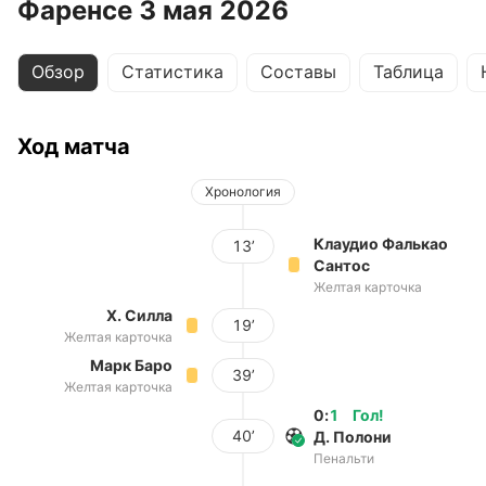
Фаренсе 3 мая 2026
Обзор
Статистика
Составы
Таблица
Ход матча
Хронология
Клаудио Фалькао
13’
Сантос
Желтая карточка
Х. Силла
19’
Желтая карточка
Марк Баро
39’
Желтая карточка
0
:
1
Гол
!
40’
Д. Полони
Пенальти