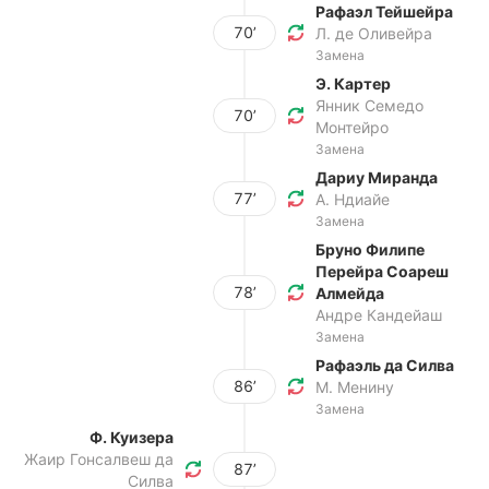
Рафаэл Тейшейра
70’
Л. де Оливейра
Замена
Э. Картер
Янник Семедо
70’
Монтейро
Замена
Дариу Миранда
77’
А. Ндиайе
Замена
Бруно Филипе
Перейра Соареш
78’
Алмейда
Андре Кандейаш
Замена
Рафаэль да Силва
86’
М. Менину
Замена
Ф. Куизера
Жаир Гонсалвеш да
87’
Силва