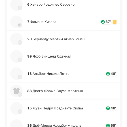
6
Хенаро Ро­дри­гес Се­рра­но
7
Фамана Кизера
87'
20
Бе­рна­рду Мартим Агиар Гомеш
99
Якоб Ви­нценц Оде­хнал
18
Альбе­р-Ни­ко­ля Лоттен
46'
88
Диого Жорже Соуза Ма­ртинш
15
Жуан Педру Пра­диа­нте Силва
46'
86
Дьё­-Ме­рси Нде­мбо­-Ми­шель
65'