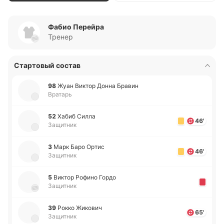
Фабио Перейра
Тренер
Стартовый состав
98
Жуан Виктор Донна Бравин
Вратарь
52
Хабиб Силла
46'
Защитник
3
Марк Баро Ортис
46'
Защитник
5
Виктор Рофино Гордо
Защитник
39
Рокко Жи­ко­вич
65'
Защитник