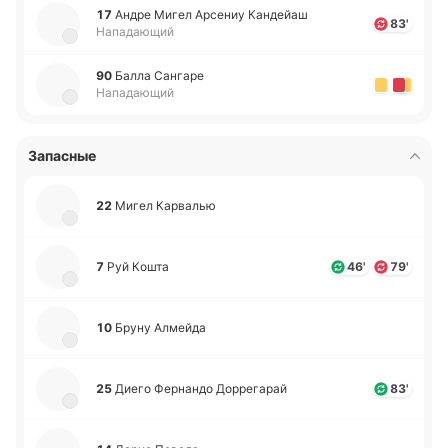
17
Андре Мигел Арсе­ниу Ка­ндейаш
83'
Нападающий
90
Балла Са­нга­ре
Нападающий
Запасные
22
Мигел Ка­рва­лью
7
Руй Кошта
46'
79'
10
Бруну Алмей­да
25
Диего Фе­рна­ндо До­рре­га­рай
83'