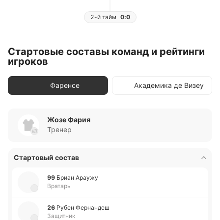
2-й тайм
0:0
Стартовые составы команд и рейтинги
игроков
Фаренсе
Академика де Визеу
Жозе Фария
Тренер
Стартовый состав
99
Бриан Араужу
Вратарь
26
Рубен Фе­рна­ндеш
Защитник