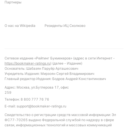
Партнеры
свое лидерство и не проиграет в этом матче.
Рекомендуемой ставкой будет победа Академики
по ударам с форой -1.5, учитывая их
О нас на Wikipedia
Резиденты ИЦ Сколково
доминирование в последних встречах. Также
стоит обратить внимание на тотал голов меньше
4.5, так как большинство матчей между этими
соперниками не отличались высокой
результативностью. Наконец, ставка на
Сетевое издание «Рейтинг Букмекеров» (адрес в сети Интернет -
количество желтых карточек в пользу Академики
https://bookmaker-ratings.ru
) (далее - Издание)
во втором тайме выглядит перспективной,
Основатель: Шабазян Паруйр Арташесович
Учредитель Издания: Мирзоян Сергей Владимирович
учитывая их традиционное преимущество в этом
Главный редактор Издания: Бодров Андрей Константинович
аспекте.
Адрес: Москва, ул.Бутлерова 17, офис
Обновлено:
259
Телефон:
8 800 777 76 76
E-mail:
support@bookmaker-ratings.ru
Автор
Свидетельство о регистрации средств массовой информации: Эл
Сергей Найденов
ФС77-70265 выдано Федеральной службой по надзору в сфере
связи, информационных технологий и массовых коммуникаций
Автор и редактор «РБ»