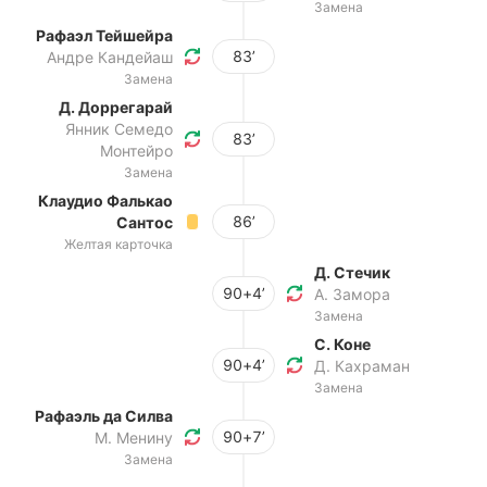
Замена
Рафаэл Тейшейра
83’
Андре Кандейаш
Замена
Д. Доррегарай
Янник Семедо
83’
Монтейро
Замена
Клаудио Фалькао
86’
Сантос
Желтая карточка
Д. Стечик
90+4’
А. Замора
Замена
С. Коне
90+4’
Д. Кахраман
Замена
Рафаэль да Силва
90+7’
М. Менину
Замена