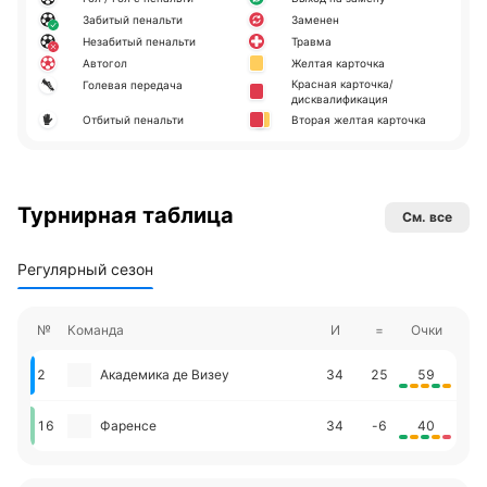
Забитый пенальти
Заменен
Незабитый пенальти
Травма
Автогол
Желтая карточка
Красная карточка/
Голевая передача
дисквалификация
Отбитый пенальти
Вторая желтая карточка
Турнирная таблица
См. все
Регулярный сезон
№
Команда
И
=
Очки
2
Академика де Визеу
34
25
59
16
Фаренсе
34
-6
40