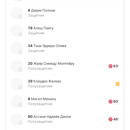
6
Дерик Полони
Защитник
78
Алеш Пинту
Защитник
34
Тони Эрреро Олива
Защитник
20
Жаир Семеду Мо­нтей­ру
83'
Полузащитник
29
Клау­дио Фалкао
Полузащитник
8
Мигел Менину
90'
Полузащитник
80
Ассане Ндиайе Дионе
46'
Полузащитник