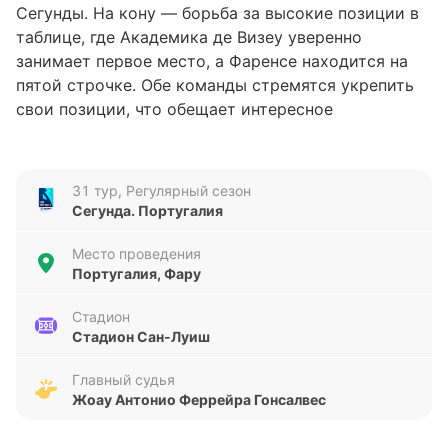
Сегунды. На кону — борьба за высокие позиции в
таблице, где Академика де Визеу уверенно
занимает первое место, а Фаренсе находится на
пятой строчке. Обе команды стремятся укрепить
свои позиции, что обещает интересное
противостояние.
Анализ формы команд
31 тур, Регулярный сезон
Сегунда. Португалия
Фаренсе за последние пять матчей показал
смешанный результат — две победы, одна ничья и
Место проведения
два поражения, с разницей забитых и
Португалия, Фару
пропущенных голов 3:5. Это говорит о некоторой
нестабильности в игре команды, особенно в
Стадион
Стадион Сан-Луиш
обороне. Академика де Визеу, напротив,
демонстрирует более уверенную форму: четыре
Главный судья
победы и одно поражение, при этом забив десять
Жоау Антонио Феррейра Гонсалвес
голов и пропустив всего три. Такой баланс говорит
о сильной атаке и надежной защите, что делает