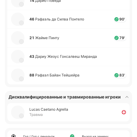
14
Дарио Поведа
46
Ра­фаэль да Силва По­нте­ло
90'
21
Жайме Пинту
79'
43
Дариу Жезус Го­нса­лвеш Ми­ра­нда
88
Рафаэл Байан Тей­шей­ра
83'
Дисквалифицированные и травмированные игроки
Lucas Caetano Agrella
Травма
Гол / Гол с пенальти
Выход на замену