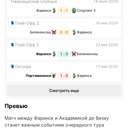
Товарищеские клубные
18 июля 2026
1 : 1
Фаренсе
Спортинг II
Плей-Офф 2
30 мая 2026
0 : 0
Белененсеш
Фаренсе
Плей-Офф 2
23 мая 2026
1 : 0
Фаренсе
Белененсеш
Сегунда
17 мая 2026
1 : 0
Портимоненси
Фаренсе
Смотреть еще
Превью
Матч между Фаренсе и Академикой де Визеу
станет важным событием очередного тура