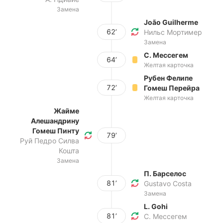
Замена
João Guilherme
62’
Нильс Мортимер
Замена
С. Мессегем
64’
Желтая карточка
Рубен Фелипе
72’
Гомеш Перейра
Желтая карточка
Жайме
Алешандрину
Гомеш Пинту
79’
Руй Педро Силва
Кошта
Замена
П. Барселос
81’
Gustavo Costa
Замена
L. Gohi
81’
С. Мессегем