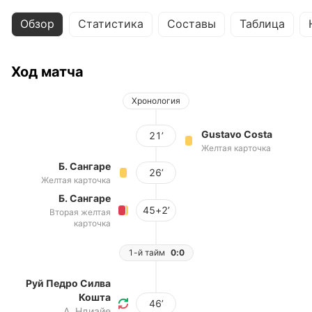
Обзор
Статистика
Составы
Таблица
Ход матча
Хронология
Gustavo Costa
21’
Желтая карточка
Б. Сангаре
26’
Желтая карточка
Б. Сангаре
45+2’
Вторая желтая
карточка
1-й тайм
0:0
Руй Педро Силва
Кошта
46’
А. Ндиайе