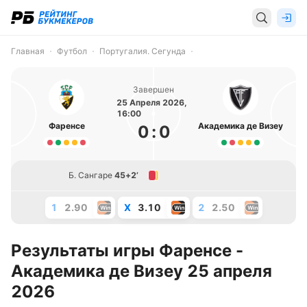
Главная
Футбол
Португалия. Сегунда
Завершен
25 Апреля 2026,
16:00
Фаренсе
Академика де Визеу
0
:
0
Б. Сангаре
45+2’
1
2.90
X
3.10
2
2.50
Результаты игры Фаренсе -
Академика де Визеу 25 апреля
2026