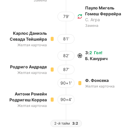
Замена
Пауло Мигель
Гомеш Феррейра
79’
С. Агра
Замена
Карлос Даниэль
81’
Севада Тейшейра
Желтая карточка
3
:
2
Гол
!
82’
Б. Канурич
Родриго Андраде
87’
Желтая карточка
Ф. Фонсека
90+1’
Желтая карточка
Антони Ромейн
90+4’
Родригеш Корреа
Желтая карточка
2-й тайм
3:2