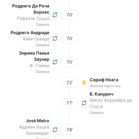
Родриго Да Роча
Борхес
70’
Рафаэль Гуццо
Замена
Родриго Андраде
70’
Хави Гранде
Замена
Энрике Пенья
Заунер
70’
Ф. Гомеш
Замена
Сериф Нхага
72’
Желтая карточка
Б. Канурич
Мигел Феррейра де
77’
Соуса
Замена
José Melro
Адриан Буцке
78’
Бенавидес