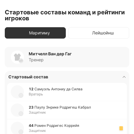
Стартовые составы команд и рейтинги
игроков
Маритиму
Лейшойнш
Митчелл Ван дер Гаг
Тренер
Стартовый состав
12
Са­муэль Анто­ниу да Силва
Вратарь
23
Паулу Энрике Ро­дри­геш Кабрал
Защитник
44
Ромен Ро­дри­гес Ко­ррейя
Защитник