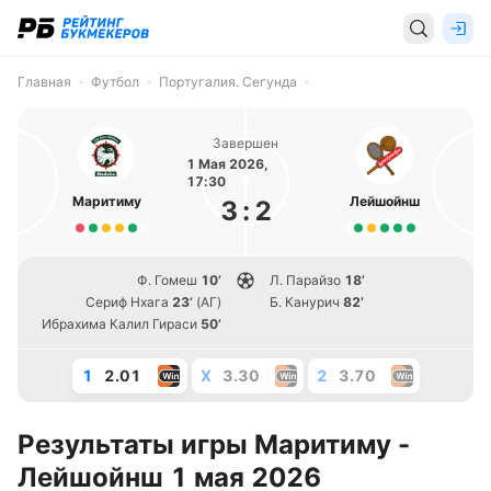
Главная
Футбол
Португалия. Сегунда
Завершен
1 Мая 2026,
17:30
Маритиму
Лейшойнш
3
:
2
Ф. Гомеш
10’
Л. Парайзо
18’
Сериф Нхага
23’
(АГ)
Б. Канурич
82’
Ибрахима Калил Гираси
50’
1
2.01
X
3.30
2
3.70
Результаты игры Маритиму -
Лейшойнш 1 мая 2026