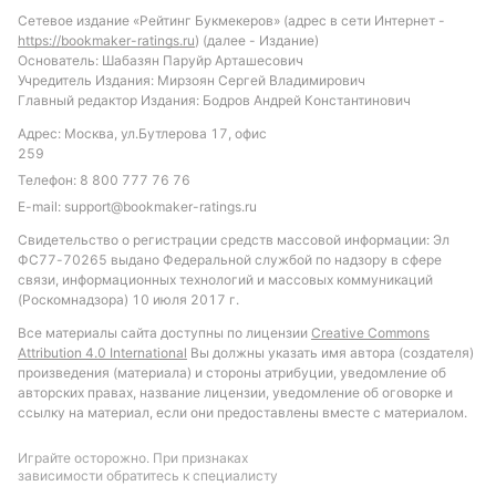
больше шансов на положительный результат,
Сетевое издание «Рейтинг Букмекеров» (адрес в сети Интернет -
особенно учитывая их уверенную игру в последних
https://bookmaker-ratings.ru
) (далее - Издание)
матчах. Рекомендуемой ставкой может стать
Основатель: Шабазян Паруйр Арташесович
Учредитель Издания: Мирзоян Сергей Владимирович
тотал желтых карточек меньше 6.5, учитывая
Главный редактор Издания: Бодров Андрей Константинович
низкую агрессивность во втором тайме и
Адрес: Москва, ул.Бутлерова 17, офис
дисциплинированную игру обеих команд. Также
259
интересным вариантом будет ставка на то, что обе
Телефон:
8 800 777 76 76
команды забьют менее 2.5 голов, что
E-mail:
support@bookmaker-ratings.ru
соответствует тенденциям последних встреч и
Свидетельство о регистрации средств массовой информации: Эл
общей результативности команд в сезоне.
ФС77-70265 выдано Федеральной службой по надзору в сфере
связи, информационных технологий и массовых коммуникаций
Обновлено:
(Роскомнадзора) 10 июля 2017 г.
Все материалы сайта доступны по лицензии
Creative Commons
Автор
Attribution 4.0 International
Вы должны указать имя автора (создателя)
произведения (материала) и стороны атрибуции, уведомление об
авторских правах, название лицензии, уведомление об оговорке и
Дмитрий Разумец
ссылку на материал, если они предоставлены вместе с материалом.
Играйте осторожно. При признаках
Подписаться
зависимости обратитесь к специалисту