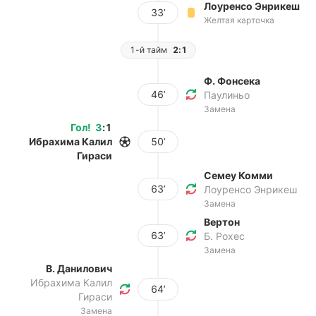
Лоуренсо Энрикеш
33’
Желтая карточка
1-й тайм
2:1
Ф. Фонсека
46’
Паулиньо
Замена
Гол
!
3
:
1
Ибрахима Калил
50’
Гираси
Семеу Комми
63’
Лоуренсо Энрикеш
Замена
Вертон
63’
Б. Рохес
Замена
В. Данилович
Ибрахима Калил
64’
Гираси
Замена