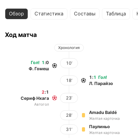
Обзор
Статистика
Составы
Таблица
Ход матча
Хронология
Гол
!
1
:
0
10’
Ф. Гомеш
1
:
1
Гол
!
18’
Л. Парайзо
2
:
1
23’
Сериф Нхага
Автогол
Amadu Baldé
28’
Желтая карточка
Паулиньо
31’
Желтая карточка