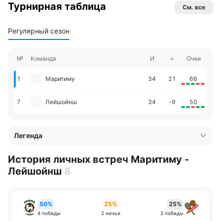
Турнирная таблица
См. все
Регулярный сезон
№
Команда
И
=
Очки
1
Маритиму
34
21
66
7
Лейшойнш
34
-9
50
Легенда
История личных встреч Маритиму -
Лейшойнш
8
50%
25%
25%
4 победы
2 ничьи
2 победы