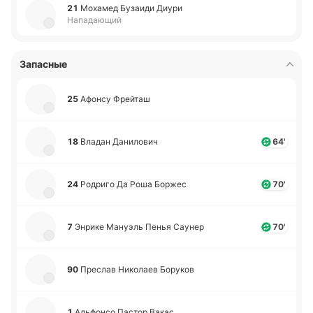
21
Мо­ха­мед Бу­заи­ди Диури
Нападающий
Запасные
25
Афонсу Фрей­таш
18
Владан Да­ни­ло­вич
64'
24
Ро­дри­го Да Роша Боржес
70'
7
Энрике Ма­нуэль Пенья Саунер
70'
90
Пре­слав Ни­ко­лаев Бо­ру­ков
1
Альфо­нсо Пастор Вакас