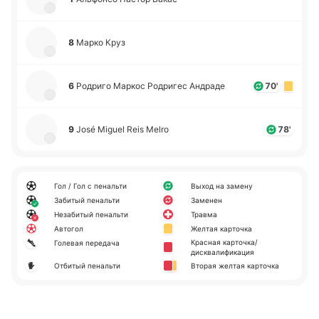
8
Марко Круз
6
Ро­дри­го Маркос Ро­дри­гес Андра­де
70'
9
José Miguel Reis Melro
78'
Гол / Гол с пенальти
Выход на замену
Забитый пенальти
Заменен
Незабитый пенальти
Травма
Автогол
Желтая карточка
Красная карточка/
Голевая передача
дисквалификация
Отбитый пенальти
Вторая желтая карточка