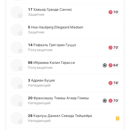
17
Хавьер Гранде Санчес
70'
Защитник
5
Ноа Haubjerg Ellegaard Madsen
Защитник
14
Ра­фаэль Гре­го­рио Гуццо
70'
Полузащитник
98
Ибраи­ма Калил Ги­ра­сси
64'
Полузащитник
3
Адриан Буцке
78'
Нападающий
20
Фра­нси­шку Томаш Агиар Гомеш
70'
Нападающий
28
Карлуш Даниэл Севада Тей­шей­ра
Нападающий