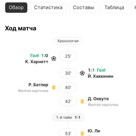
Обзор
Статистика
Составы
Таблица
Ход матча
Хронология
Гол
!
1
:
0
25’
К. Харнетт
1
:
1
Гол
!
30’
Й. Хаккинен
Р. Батлер
40’
Желтая карточка
Д. Оквуте
42’
Желтая карточка
1-й тайм
1:1
Ю. Ли
53’