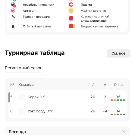
Незабитый пенальти
Травма
Автогол
Желтая карточка
Красная карточка/
Голевая передача
дисквалификация
Отбитый пенальти
Вторая желтая карточка
Турнирная таблица
См. все
Регулярный сезон
№
Команда
И
=
Очки
5
Керри ФК
26
3
35
6
Уэксфорд Ютс
26
-4
34
Легенда