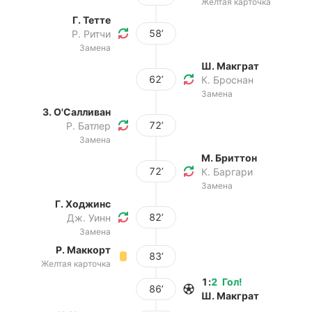
Желтая карточка
Г. Тетте
58’
Р. Ритчи
Замена
Ш. Макграт
62’
К. Броснан
Замена
З. О'Салливан
72’
Р. Батлер
Замена
М. Бриттон
72’
К. Баргари
Замена
Г. Ходжинс
82’
Дж. Уинн
Замена
Р. Маккорт
83’
Желтая карточка
1
:
2
Гол
!
86’
Ш. Макграт