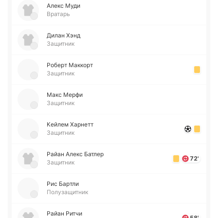
Алекс Муди
Вратарь
Дилан Хэнд
Защитник
Роберт Ма­ккорт
Защитник
Макс Мерфи
Защитник
Кейлем Ха­рнетт
Защитник
Райан Алекс Батлер
72'
Защитник
Рис Бартли
Полузащитник
Райан Ритчи
58'