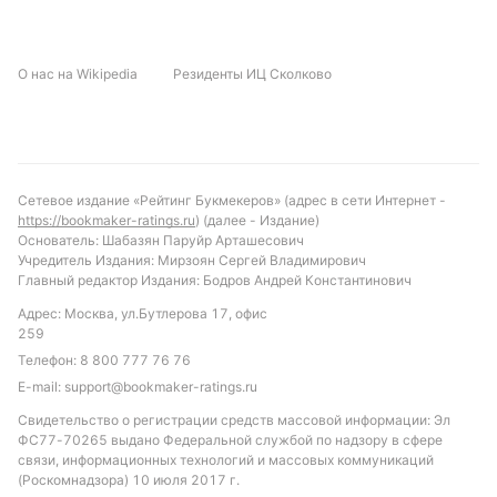
1,90, «Керри ФК» — 3,80, ничья идёт по 3,35.
Обновлено:
О нас на Wikipedia
Резиденты ИЦ Сколково
Автор
Дмитрий Разумец
Сетевое издание «Рейтинг Букмекеров» (адрес в сети Интернет -
https://bookmaker-ratings.ru
) (далее - Издание)
Подписаться
Основатель: Шабазян Паруйр Арташесович
Учредитель Издания: Мирзоян Сергей Владимирович
Главный редактор Издания: Бодров Андрей Константинович
Адрес: Москва, ул.Бутлерова 17, офис
259
Телефон:
8 800 777 76 76
E-mail:
support@bookmaker-ratings.ru
Свидетельство о регистрации средств массовой информации: Эл
ФС77-70265 выдано Федеральной службой по надзору в сфере
связи, информационных технологий и массовых коммуникаций
(Роскомнадзора) 10 июля 2017 г.