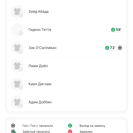
Зейд Абада
Гидеон Тетте
58'
Зак О'Са­лли­ван
72'
Лиам Дойл
Киан Дигнам
Адам Доббин
Гол / Гол с пенальти
Выход на замену
Забитый пенальти
Заменен