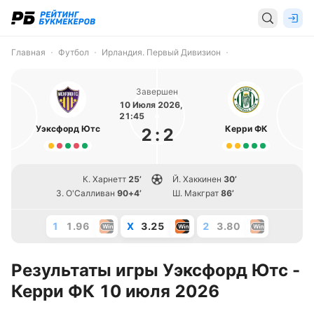
Главная
Футбол
Ирландия. Первый Дивизион
Завершен
10 Июля 2026,
21:45
Уэксфорд Ютс
Керри ФК
2
:
2
К. Харнетт
25’
Й. Хаккинен
30’
З. О'Салливан
90+4’
Ш. Макграт
86’
1
1.96
X
3.25
2
3.80
Результаты игры Уэксфорд Ютс -
Керри ФК 10 июля 2026