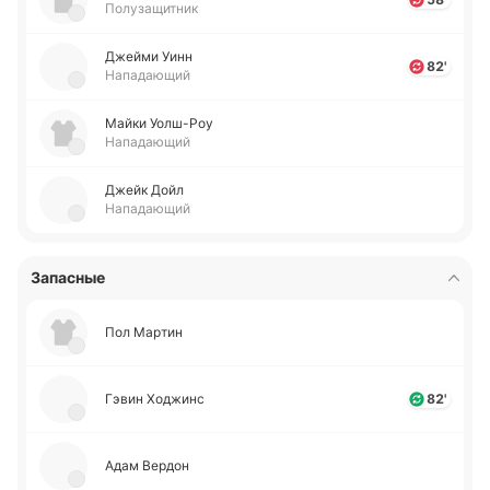
Полузащитник
Джейми Уинн
82'
Нападающий
Майки Уо­лш-Роу
Нападающий
Джейк Дойл
Нападающий
Запасные
Пол Мартин
Гэвин Хо­джинс
82'
Адам Вердон