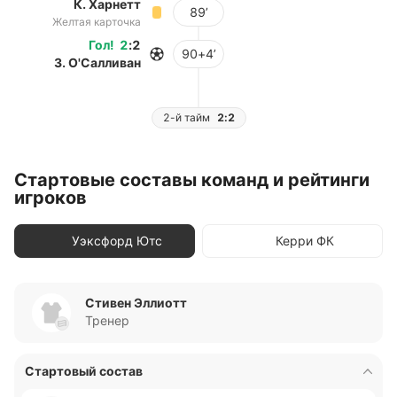
К. Харнетт
89’
Желтая карточка
Гол
!
2
:
2
90+4’
З. О'Салливан
2-й тайм
2:2
Стартовые составы команд и рейтинги
игроков
Уэксфорд Ютс
Керри ФК
Стивен Эллиотт
Тренер
Стартовый состав