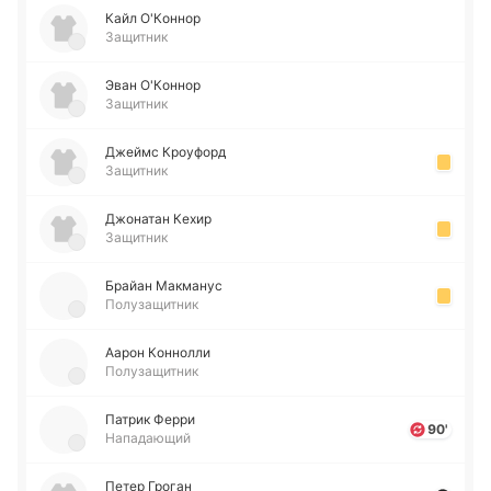
Кайл О'Ко­ннор
Защитник
Эван О'Ко­ннор
Защитник
Джеймс Кроу­форд
Защитник
Джо­на­тан Кехир
Защитник
Брайан Ма­кма­нус
Полузащитник
Аарон Ко­нно­лли
Полузащитник
Патрик Ферри
90'
Нападающий
Петер Гроган