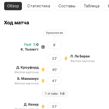
Обзор
Статистика
Составы
Таблица
Ход матча
Хронология
Гол
!
1
:
0
9’
К. Толлетт
Л. Ле Берве
22’
Желтая карточка
Д. Кроуфорд
40’
Желтая карточка
Б. Макманус
41’
Желтая карточка
1-й тайм
1:0
Д. Кехир
57’