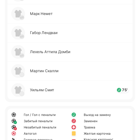
Марк Немет
Габор Ле­ндваи
Лехель Аттила Домби
Мартин Скалли
Уильям Смит
75'
Гол / Гол с пенальти
Выход на замену
Забитый пенальти
Заменен
Незабитый пенальти
Травма
Автогол
Желтая карточка
Красная карточка/
Голевая передача