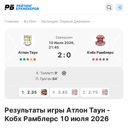
Главная
Футбол
Ирландия. Первый Дивизион
Завершен
10 Июля 2026,
21:45
Атлон Таун
Кобх Рамблерс
2
:
0
К. Толлетт
9’
П. Гроган
84’
1
2.35
X
3.45
2
2.75
Результаты игры Атлон Таун -
Кобх Рамблерс 10 июля 2026