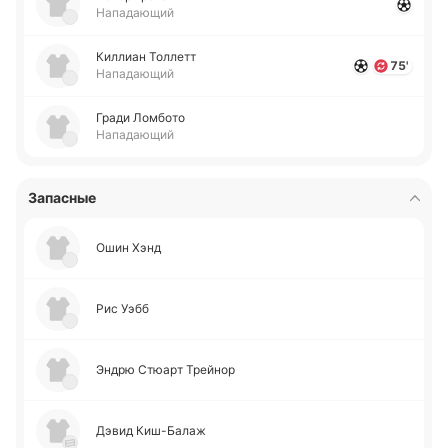
Нападающий
Ки­ллиан То­ллетт
75'
Нападающий
Гради Ло­мбо­то
Нападающий
Запасные
Ошин Хэнд
Рис Уэбб
Эндрю Стюарт Трей­нор
Дэвид Ки­ш-Ба­лаж