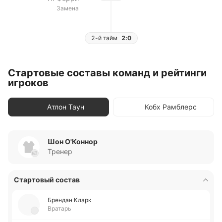
Замена
2-й тайм
2:0
Стартовые составы команд и рейтинги
игроков
Атлон Таун
Кобх Рамблерс
Шон О'Коннор
Тренер
Стартовый состав
Бре­ндан Кларк
Вратарь