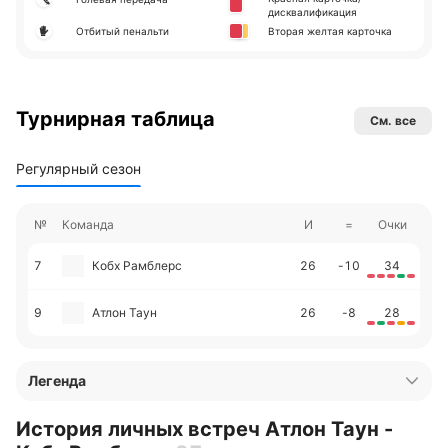
дисквалификация
Отбитый пенальти
Вторая желтая карточка
Турнирная таблица
См. все
Регулярный сезон
№
Команда
И
=
Очки
7
Кобх Рамблерс
26
-10
34
9
Атлон Таун
26
-8
28
Легенда
История личных встреч Атлон Таун -