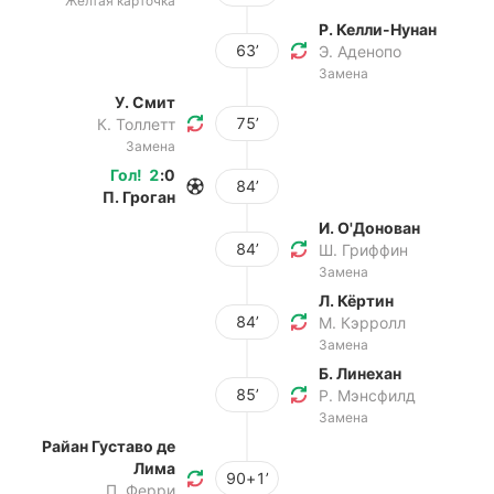
Желтая карточка
Р. Келли-Нунан
63’
Э. Аденопо
Замена
У. Смит
75’
К. Толлетт
Замена
Гол
!
2
:
0
84’
П. Гроган
И. О'Донован
84’
Ш. Гриффин
Замена
Л. Кёртин
84’
М. Кэрролл
Замена
Б. Линехан
85’
Р. Мэнсфилд
Замена
Райан Густаво де
Лима
90+1’
П. Ферри