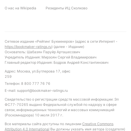
«Сутьески» или ничья. Среди ставок стоит
О нас на Wikipedia
Резиденты ИЦ Сколково
рассмотреть вариант с индивидуальным тоталом
«Сутьески» больше 0.5 голов, поскольку команда
стабильно забивает в матчах с «Бокелем». Также
можно обратить внимание на низкое количество
жёлтых карточек — менее 3.5 за игру, что
Сетевое издание «Рейтинг Букмекеров» (адрес в сети Интернет -
соответствует общей дисциплине обеих команд.
https://bookmaker-ratings.ru
) (далее - Издание)
Основатель: Шабазян Паруйр Арташесович
Обновлено:
Учредитель Издания: Мирзоян Сергей Владимирович
Главный редактор Издания: Бодров Андрей Константинович
Адрес: Москва, ул.Бутлерова 17, офис
Автор
259
Телефон:
8 800 777 76 76
Александр Трибуш
E-mail:
support@bookmaker-ratings.ru
Свидетельство о регистрации средств массовой информации: Эл
Подписаться
ФС77-70265 выдано Федеральной службой по надзору в сфере
связи, информационных технологий и массовых коммуникаций
(Роскомнадзора) 10 июля 2017 г.
Все материалы сайта доступны по лицензии
Creative Commons
Attribution 4.0 International
Вы должны указать имя автора (создателя)