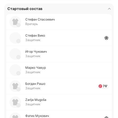
Стартовый состав
Стефан Спа­сое­вич
Вратарь
Стефан Вико
Защитник
Игор Чу­ко­вич
Защитник
Марко Чавур
Защитник
Богдан Рашо
76'
Защитник
Zarija Mugoša
Защитник
Фатих Му­ко­вич