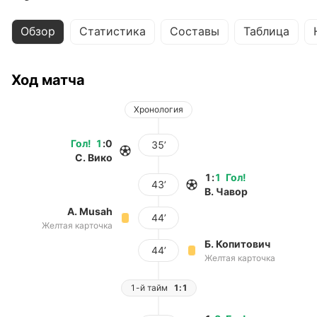
Обзор
Статистика
Составы
Таблица
Ход матча
Хронология
Гол
!
1
:
0
35’
С. Вико
1
:
1
Гол
!
43’
В. Чавор
A. Musah
44’
Желтая карточка
Б. Копитович
44’
Желтая карточка
1-й тайм
1:1