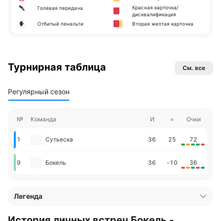
Красная карточка/
Голевая передача
дисквалификация
Отбитый пенальти
Вторая желтая карточка
Турнирная таблица
См. все
Регулярный сезон
№
Команда
И
=
Очки
1
Сутьеска
36
25
72
9
Бокель
36
-10
36
Легенда
История личных встреч Бокель -