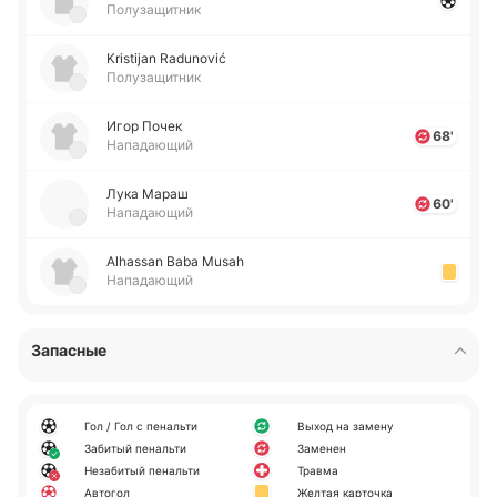
Полузащитник
Kristijan Radunović
Полузащитник
Игор Почек
68'
Нападающий
Лука Мараш
60'
Нападающий
Alhassan Baba Musah
Нападающий
Запасные
Гол / Гол с пенальти
Выход на замену
Забитый пенальти
Заменен
Незабитый пенальти
Травма
Автогол
Желтая карточка