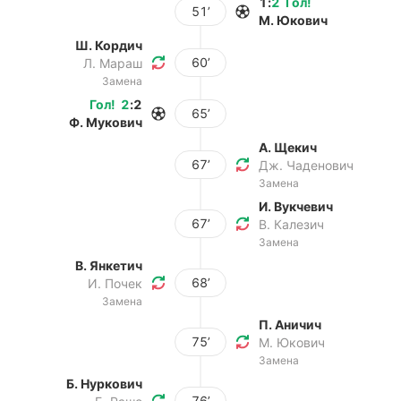
1
:
2
Гол
!
51’
М. Юкович
Ш. Кордич
60’
Л. Мараш
Замена
Гол
!
2
:
2
65’
Ф. Мукович
А. Щекич
67’
Дж. Чаденович
Замена
И. Вукчевич
67’
В. Калезич
Замена
В. Янкетич
68’
И. Почек
Замена
П. Аничич
75’
М. Юкович
Замена
Б. Нуркович
76’