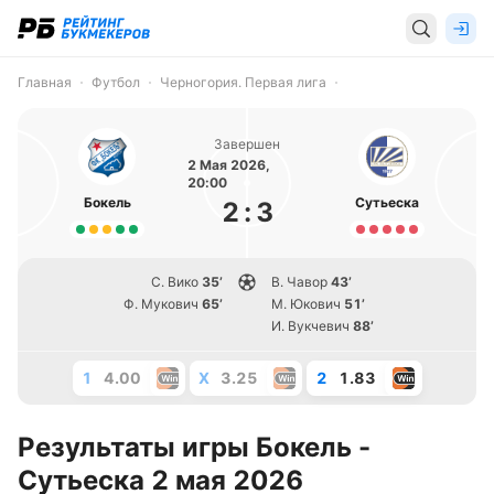
Главная
Футбол
Черногория. Первая лига
Завершен
2 Мая 2026,
20:00
Бокель
Сутьеска
2
:
3
С. Вико
35’
В. Чавор
43’
Ф. Мукович
65’
М. Юкович
51’
И. Вукчевич
88’
1
4.00
X
3.25
2
1.83
Результаты игры Бокель -
Сутьеска 2 мая 2026