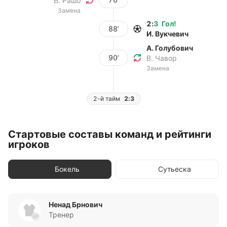
Б. Рашо
Замена
2
:
3
Гол
!
88’
И. Вукчевич
А. Голубович
90’
В. Чавор
Замена
2-й тайм
2:3
Стартовые составы команд и рейтинги
игроков
Бокель
Сутьеска
Ненад Брнович
Тренер