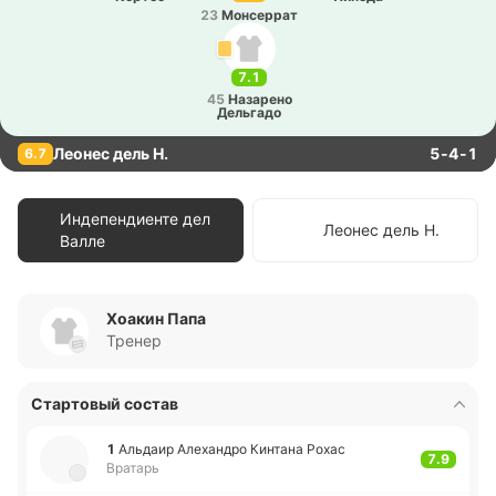
23
Мо­нсе­ррат
7.1
45
На­за­ре­но
Де­льга­до
Леонес дель Н.
5-4-1
6.7
Индепендиенте дел
Леонес дель Н.
Валле
Хоакин Папа
Тренер
Стартовый состав
1
Альдаир Але­ха­ндро Ки­нта­на Рохас
7.9
Вратарь