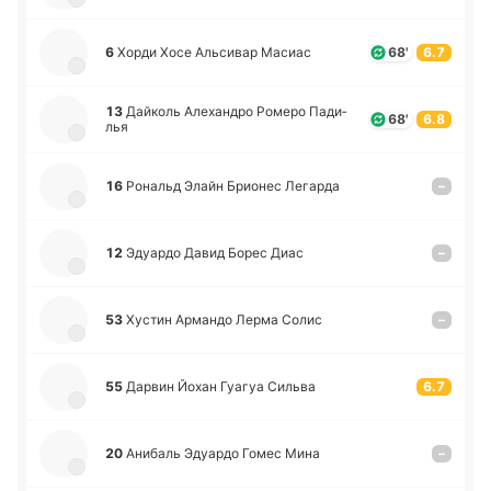
6
Хорди Хосе Альси­вар Масиас
68'
6.7
13
Дай­коль Але­ха­ндро Ромеро Па­ди­
68'
6.8
лья
16
Ро­нальд Элайн Брио­нес Ле­га­рда
–
12
Эдуа­рдо Давид Борес Диас
–
53
Хустин Арма­ндо Лерма Солис
–
55
Дарвин Йохан Гуагуа Сильва
6.7
20
Ани­баль Эдуа­рдо Гомес Мина
–