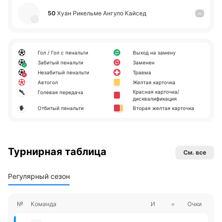
50
Хуан Ри­ке­льме Ангуло Кайсед
–
Гол / Гол с пенальти
Выход на замену
Забитый пенальти
Заменен
Незабитый пенальти
Травма
Автогол
Желтая карточка
Красная карточка/
Голевая передача
дисквалификация
Отбитый пенальти
Вторая желтая карточка
Турнирная таблица
См. все
Регулярный сезон
№
Команда
И
=
Очки