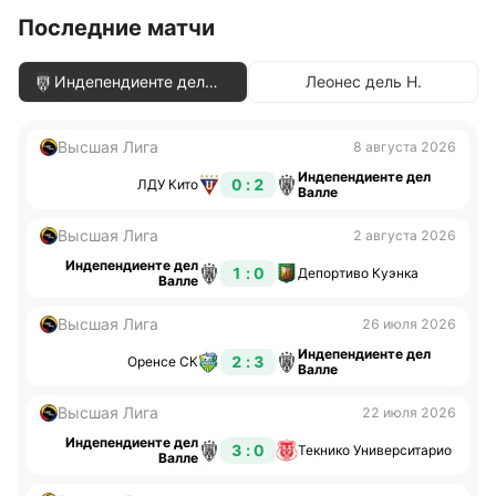
Последние матчи
Индепендиенте дел
Леонес дель Н.
Валле
Высшая Лига
8 августа 2026
Индепендиенте дел
0 : 2
ЛДУ Кито
Валле
Высшая Лига
2 августа 2026
Индепендиенте дел
1 : 0
Депортиво Куэнка
Валле
Высшая Лига
26 июля 2026
Индепендиенте дел
2 : 3
Оренсе СК
Валле
Высшая Лига
22 июля 2026
Индепендиенте дел
3 : 0
Текнико Университарио
Валле