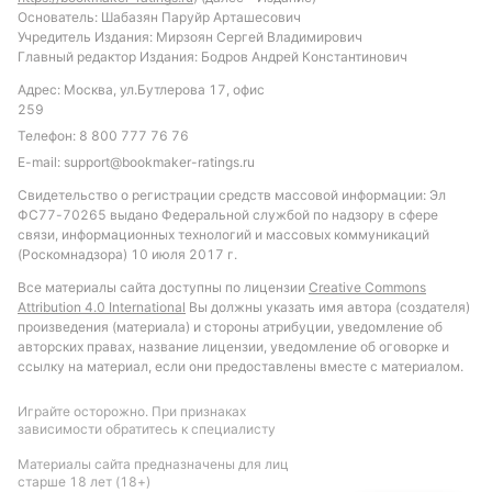
результативностью. Рекомендуется обратить
Основатель: Шабазян Паруйр Арташесович
Учредитель Издания: Мирзоян Сергей Владимирович
внимание на ставку с тоталом больше 1.5 голов,
Главный редактор Издания: Бодров Андрей Константинович
учитывая общие показатели лиги и атакующий
Адрес: Москва, ул.Бутлерова 17, офис
потенциал хозяев. Также возможен вариант ставки
259
на победу Индепендиенте дел Валле с форой 0, что
Телефон:
8 800 777 76 76
учитывает их относительное преимущество в
E-mail:
support@bookmaker-ratings.ru
последних играх.
Свидетельство о регистрации средств массовой информации: Эл
Обновлено:
ФС77-70265 выдано Федеральной службой по надзору в сфере
связи, информационных технологий и массовых коммуникаций
(Роскомнадзора) 10 июля 2017 г.
Автор
Все материалы сайта доступны по лицензии
Creative Commons
Attribution 4.0 International
Вы должны указать имя автора (создателя)
Екатерина Шишканова
произведения (материала) и стороны атрибуции, уведомление об
авторских правах, название лицензии, уведомление об оговорке и
ссылку на материал, если они предоставлены вместе с материалом.
Подписаться
Играйте осторожно. При признаках
зависимости обратитесь к специалисту
Материалы сайта предназначены для лиц
старше 18 лет (18+)