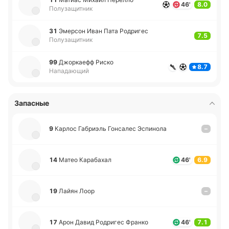
46'
8.0
Полузащитник
31
Эме­рсон Иван Пата Ро­дри­гес
7.5
Полузащитник
99
Джо­ркаефф Риско
8.7
Нападающий
Запасные
9
Карлос Га­бриэль Го­нса­лес Эспи­но­ла
–
14
Матео Ка­ра­ба­хал
46'
6.9
19
Лайян Лоор
–
17
Арон Давид Ро­дри­гес Франко
46'
7.1