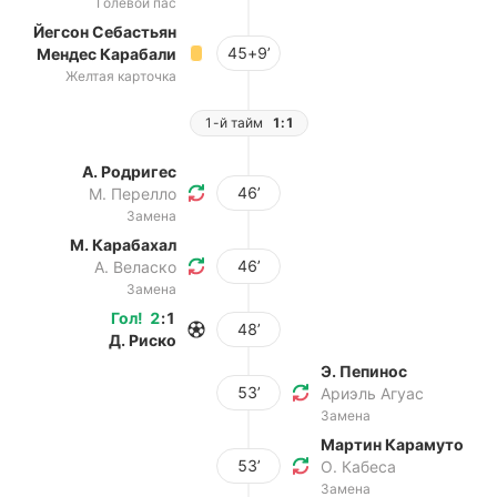
Голевой пас
Йегсон Себастьян
45+9’
Мендес Карабали
Желтая карточка
1-й тайм
1:1
А. Родригес
46’
М. Перелло
Замена
М. Карабахал
46’
А. Веласко
Замена
Гол
!
2
:
1
48’
Д. Риско
Э. Пепинос
53’
Ариэль Агуас
Замена
Мартин Карамуто
53’
О. Кабеса
Замена