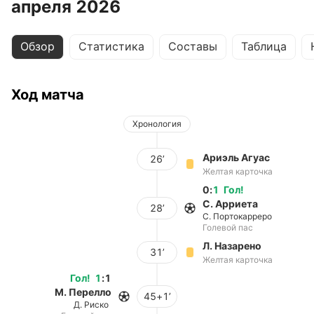
апреля 2026
Обзор
Статистика
Составы
Таблица
Ход матча
Хронология
Ариэль Агуас
26’
Желтая карточка
0
:
1
Гол
!
С. Арриета
28’
С. Портокарреро
Голевой пас
Л. Назарено
31’
Желтая карточка
Гол
!
1
:
1
М. Перелло
45+1’
Д. Риско