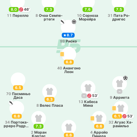
8.0
46'
7.3
7.6
7.5
11
Пе­ре­лло
8
Очоа Се­мпе­
10
Со­рно­за
31
Пата Ро­
рте­ги
Мо­рей­ра
дри­гес
8.7
99
Риско
6.8
40
Ана­нго­но
Леон
6.5
–
70
Па­сми­ньо
–
53'
Даса
9
Аррие­та
6.3
13
Кабеса
8
Велес Пласа
Мина
6.8
6.1
53'
34
По­рто­ка­
32
Агуас Ха­
рре­ро Ро­дри­
ра­ми­льо
7.3
6.6
гес
2
Моран
4
Арройо
6.6
Кортес
Пинеда