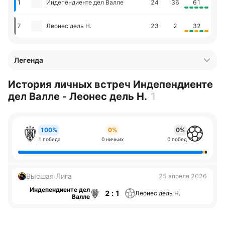
1
Индепендиенте дел Валле
24
36
61
7
Леонес дель Н.
23
2
32
Легенда
История личных встреч Индепендиенте
дел Валле - Леонес дель Н.
1
100%
0%
0%
1 победа
0 ничьих
0 побед
Высшая Лига
25 апреля 2026
Индепендиенте дел
2 : 1
Леонес дель Н.
Валле