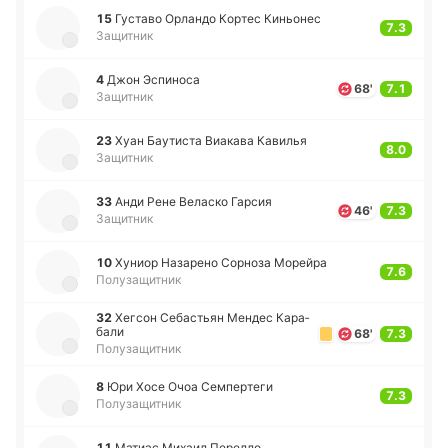
15
Гу­ста­во Орла­ндо Кортес Ки­ньо­нес
7.3
Защитник
4
Джон Эспи­но­са
68'
7.1
Защитник
23
Хуан Бау­ти­ста Виа­ка­ва Ка­ви­лья
8.0
Защитник
33
Анди Рене Ве­ла­ско Гарсия
46'
7.3
Защитник
10
Хуниор На­за­ре­но Со­рно­за Мо­рей­ра
7.6
Полузащитник
32
Хегсон Се­ба­стьян Мендес Ка­ра­
ба­ли
68'
7.3
Полузащитник
8
Юри Хосе Очоа Се­мпе­рте­ги
7.3
Полузащитник
11
Матиас Михаил Пе­ре­лло