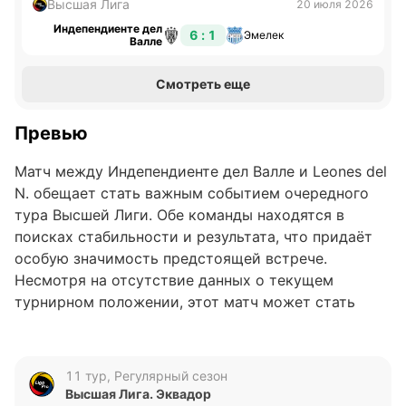
Высшая Лига
20 июля 2026
Индепендиенте дел
6 : 1
Эмелек
Валле
Смотреть еще
Превью
Матч между Индепендиенте дел Валле и Leones del
N. обещает стать важным событием очередного
тура Высшей Лиги. Обе команды находятся в
поисках стабильности и результата, что придаёт
особую значимость предстоящей встрече.
Несмотря на отсутствие данных о текущем
турнирном положении, этот матч может стать
поворотным моментом для обеих сторон.
Анализ формы команд
11 тур, Регулярный сезон
Высшая Лига. Эквадор
Индепендиенте дел Валле показывает уверенные