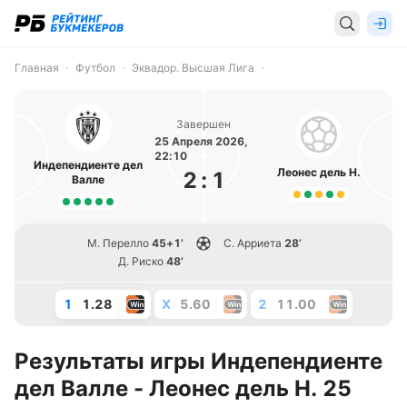
Главная
Футбол
Эквадор. Высшая Лига
Завершен
25 Апреля 2026,
22:10
Индепендиенте дел
Леонес дель Н.
2
:
1
Валле
М. Перелло
45+1’
С. Арриета
28’
Д. Риско
48’
1
1.28
X
5.60
2
11.00
Результаты игры Индепендиенте
дел Валле - Леонес дель Н. 25