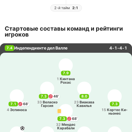
2-й тайм
2:1
Стартовые составы команд и рейтинги
игроков
Индепендиенте дел Валле
4-1-4-1
7.4
7.9
1
Ки­нта­на
Рохас
7.3
46'
8.0
33
Ве­ла­ско
23
Виа­ка­ва
7.1
68'
7.3
Гарсия
Ка­ви­лья
4
Эспи­но­са
15
Кортес Ки­
ньо­нес
7.3
68'
32
Мендес
Ка­ра­ба­ли