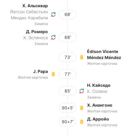
Х. Альсивар
Йегсон Себастьян
68’
Мендес Карабали
Замена
Д. Ромеро
68’
Х. Эспиноса
Замена
Édison Vicente
73’
Méndez Méndez
Желтая карточка
J. Papa
77’
Желтая карточка
Н. Кайседо
85’
К. Солано
Замена
Х. Анангоно
90+5’
Желтая карточка
Д. Арройо
90+7’
Желтая карточка