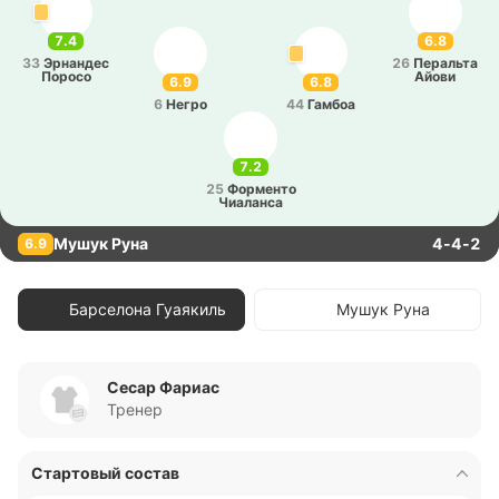
7.4
6.8
33
Эрна­ндес
26
Пе­ра­льта
Поросо
Айови
6.9
6.8
6
Негро
44
Гамбоа
7.2
25
Фо­рме­нто
Чиа­ла­нса
Мушук Руна
4-4-2
6.9
Барселона Гуаякиль
Мушук Руна
Сесар Фариас
Тренер
Стартовый состав