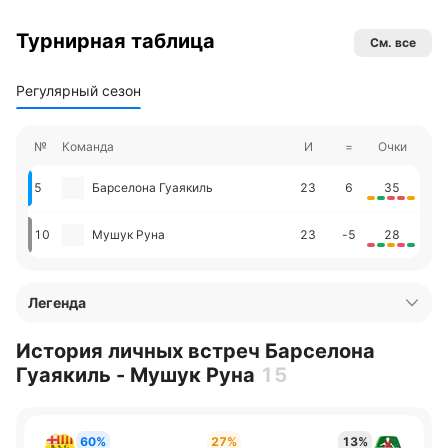
Турнирная таблица
См. все
Регулярный сезон
№
Команда
И
=
Очки
5
Барселона Гуаякиль
23
6
35
10
Мушук Руна
23
-5
28
Легенда
История личных встреч Барселона
Гуаякиль - Мушук Руна
15
60%
27%
13%