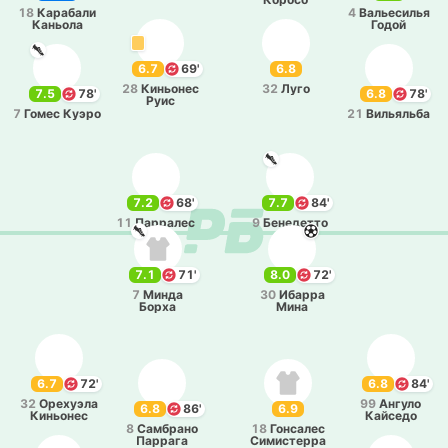
18
Ка­ра­ба­ли
4
Ва­лье­си­лья
Ка­ньо­ла
Годой
6.7
69'
6.8
28
Ки­ньо­нес
32
Луго
7.5
78'
6.8
78'
Руис
7
Гомес Куэро
21
Ви­лья­льба
7.2
68'
7.7
84'
11
Па­рра­лес
9
Бе­не­де­тто
Вера
7.1
71'
8.0
72'
7
Минда
30
Ибарра
Борха
Мина
6.7
72'
6.8
84'
32
Оре­хуэ­ла
99
Ангуло
6.8
86'
6.9
Ки­ньо­нес
Кай­се­до
8
Са­мбра­но
18
Го­нса­лес
Па­рра­га
Си­ми­сте­рра