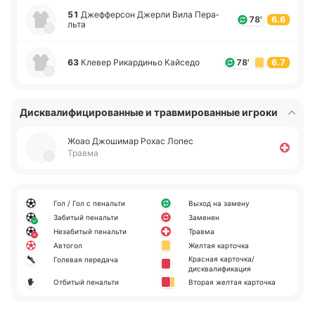
51
Дже­ффе­рсон Джерли Вила Пе­ра­
78'
6.6
льта
63
Клевер Ри­ка­рди­ньо Кай­се­до
78'
6.7
Дисквалифицированные и травмированные игроки
Жоао Джо­ши­мар Рохас Лопес
Травма
Гол / Гол с пенальти
Выход на замену
Забитый пенальти
Заменен
Незабитый пенальти
Травма
Автогол
Желтая карточка
Красная карточка/
Голевая передача
дисквалификация
Отбитый пенальти
Вторая желтая карточка