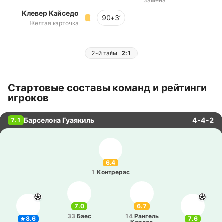
Замена
Клевер Кайседо
90+3’
Желтая карточка
2-й тайм
2:1
Стартовые составы команд и рейтинги
игроков
Барселона Гуаякиль
4-4-2
7.1
6.4
1
Ко­нтре­рас
7.0
6.7
33
Баес
14
Ра­нгель
8.6
7.6
Коросо