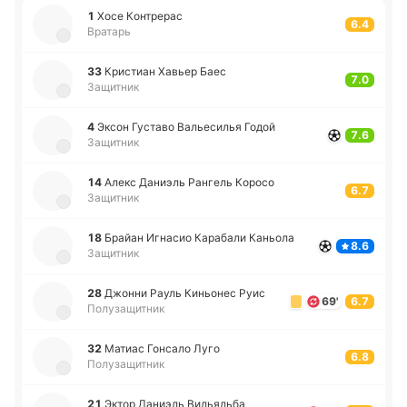
1
Хосе Ко­нтре­рас
6.4
Вратарь
33
Кри­стиан Хавьер Баес
7.0
Защитник
4
Эксон Гу­ста­во Ва­лье­си­лья Годой
7.6
Защитник
14
Алекс Да­ниэль Ра­нгель Коросо
6.7
Защитник
18
Брайан Игна­сио Ка­ра­ба­ли Ка­ньо­ла
8.6
Защитник
28
Джонни Рауль Ки­ньо­нес Руис
69'
6.7
Полузащитник
32
Матиас Го­нса­ло Луго
6.8
Полузащитник
21
Эктор Да­ниэль Ви­лья­льба