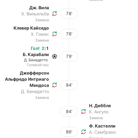
Дж. Вила
78’
Х. Вильяльба
Замена
Клевер Кайседо
78’
Х. Гомес
Замена
Гол
!
2
:
1
Б. Карабали
79’
Д. Бенедетто
Голевой пас
Джефферсон
Альфредо Интриаго
84’
Мендоса
Д. Бенедетто
Замена
Н. Диббле
84’
К. Ангуло
Замена
Ф. Кастелли
86’
А. Самбрано