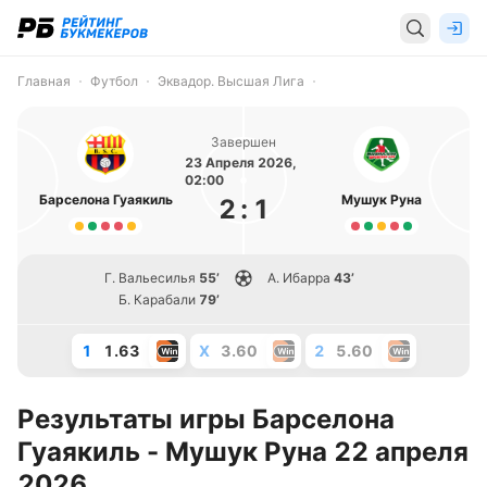
Главная
Футбол
Эквадор. Высшая Лига
Завершен
23 Апреля 2026,
02:00
Барселона Гуаякиль
Мушук Руна
2
:
1
Г. Вальесилья
55’
А. Ибарра
43’
Б. Карабали
79’
1
1.63
X
3.60
2
5.60
Результаты игры Барселона
Гуаякиль - Мушук Руна 22 апреля
2026