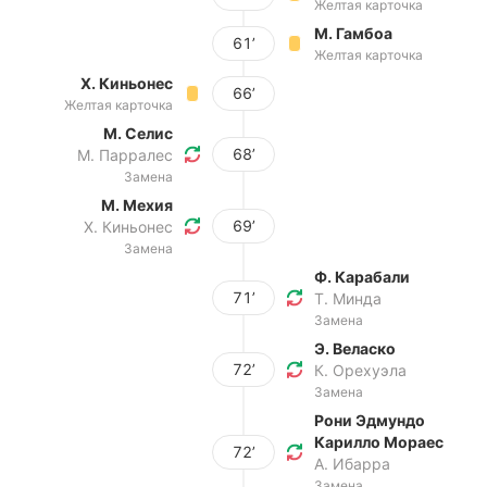
Желтая карточка
М. Гамбоа
61’
Желтая карточка
Х. Киньонес
66’
Желтая карточка
М. Селис
68’
М. Парралес
Замена
М. Мехия
69’
Х. Киньонес
Замена
Ф. Карабали
71’
Т. Минда
Замена
Э. Веласко
72’
К. Орехуэла
Замена
Рони Эдмундо
Карилло Мораес
72’
А. Ибарра
Замена