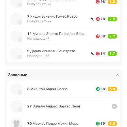
78'
6.8
Полузащитник
7
Яндри Эу­хе­нио Гомес Куэро
78'
7.5
Полузащитник
11
Мигель Энрике Па­рра­лес Вера
68'
7.2
Нападающий
9
Дарио Исмаэль Бе­не­де­тто
84'
7.7
Нападающий
Запасные
8
Ми­льтон Аарон Селис
68'
6.9
27
Вильян Андрес Варгас Леон
–
70
Маркос Педро Мехия Меро
69'
6.8