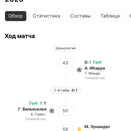
Обзор
Статистика
Составы
Таблица
Ход матча
Хронология
0
:
1
Гол
!
43’
А. Ибарра
Т. Минда
Голевой пас
1-й тайм
0:1
Гол
!
1
:
1
Г. Вальесилья
55’
Х. Гомес
Голевой пас
М. Эрнандес
56’