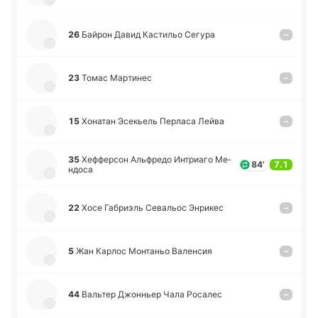
26
Байрон Давид Ка­сти­льо Сегура
–
23
Томас Ма­рти­нес
–
15
Хо­на­тан Эсе­кьель Пе­рла­са Лейва
–
35
Хе­ффе­рсон Альфре­до Интриа­го Ме­
84'
7.1
ндо­са
22
Хосе Га­бриэль Се­ва­льос Энри­кес
–
5
Жан Карлос Мо­нта­ньо Ва­ле­нсия
–
44
Ва­льтер Джо­нньер Чала Ро­са­лес
–