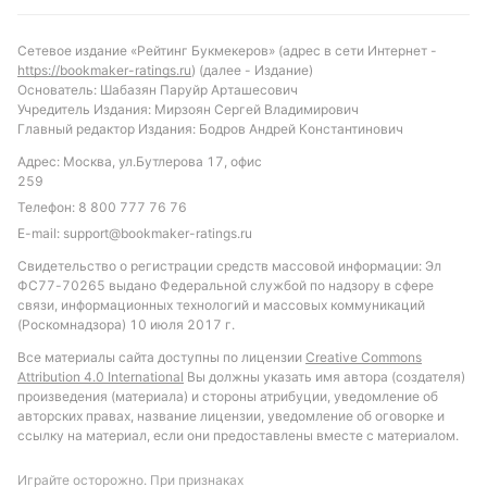
С учетом текущей формы и статистики встреч,
Сетевое издание «Рейтинг Букмекеров» (адрес в сети Интернет -
можно ожидать, что Барселона Гуаякиль сохранит
https://bookmaker-ratings.ru
) (далее - Издание)
контроль над игрой и создаст больше опасных
Основатель: Шабазян Паруйр Арташесович
Учредитель Издания: Мирзоян Сергей Владимирович
моментов у ворот соперника. Вероятен матч с
Главный редактор Издания: Бодров Андрей Константинович
умеренным количеством голов, где хозяева поля
Адрес: Москва, ул.Бутлерова 17, офис
будут доминировать по ударам в створ.
259
Рекомендуется обратить внимание на ставки,
Телефон:
8 800 777 76 76
связанные с количеством ударов в первом тайме
E-mail:
support@bookmaker-ratings.ru
— более 10.5, а также на индивидуальный тотал
Свидетельство о регистрации средств массовой информации: Эл
Барселоны Гуаякиль по ударам в створ, который
ФС77-70265 выдано Федеральной службой по надзору в сфере
традиционно превышает 3.5. В то же время ставка
связи, информационных технологий и массовых коммуникаций
на меньший индивидуальный тотал голов Мушук
(Роскомнадзора) 10 июля 2017 г.
Руна выглядит логичной, учитывая их
Все материалы сайта доступны по лицензии
Creative Commons
оборонительные проблемы.
Attribution 4.0 International
Вы должны указать имя автора (создателя)
произведения (материала) и стороны атрибуции, уведомление об
Обновлено:
авторских правах, название лицензии, уведомление об оговорке и
ссылку на материал, если они предоставлены вместе с материалом.
Автор
Играйте осторожно. При признаках