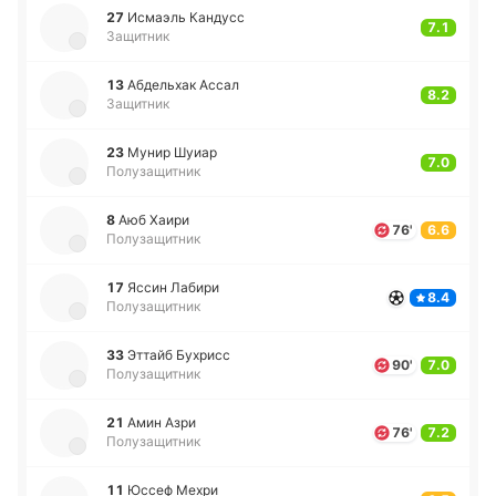
27
Исмаэль Ка­ндусс
7.1
Защитник
13
Абде­льхак Ассал
8.2
Защитник
23
Мунир Шуиар
7.0
Полузащитник
8
Аюб Хаири
76'
6.6
Полузащитник
17
Яссин Лабири
8.4
Полузащитник
33
Эттайб Бу­хрисс
90'
7.0
Полузащитник
21
Амин Азри
76'
7.2
Полузащитник
11
Юссеф Мехри