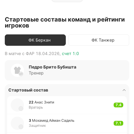
Стартовые составы команд и рейтинги
игроков
ФК Беркан
ФК Танжер
В матче с
ФАР
18.04.2026
,
счет
1:0
В 
Педро Брито Бубишта
Тренер
Стартовый состав
22
Анас Знити
7.4
Вратарь
3
Мо­ха­мед Айман Садиль
7.1
Защитник