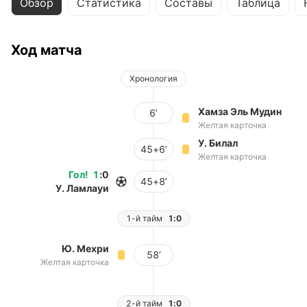
Обзор
Статистика
Составы
Таблица
Ход матча
Хронология
Хамза Эль Мудин
6’
Желтая карточка
У. Билал
45+6’
Желтая карточка
Гол
!
1
:
0
45+8’
У. Ламлауи
1-й тайм
1:0
Ю. Мехри
58’
Желтая карточка
2-й тайм
1:0