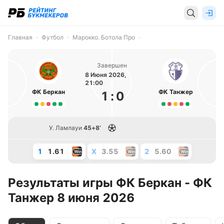
Главная
Футбол
Марокко. Ботола Про
Завершен
8 Июня 2026,
21:00
ФК Беркан
ФК Танжер
1
:
0
У. Ламлауи
45+8’
1
1.61
X
3.55
2
5.60
Результаты игры ФК Беркан - ФК
Танжер 8 июня 2026