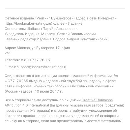
проиграют в первом тайме и смогут обеспечить
хотя бы минимальное преимущество.
Рекомендуется обратить внимание на ставку
Сетевое издание «Рейтинг Букмекеров» (адрес в сети Интернет -
«тотал больше 0.5 голов», учитывая традиционную
https://bookmaker-ratings.ru
) (далее - Издание)
результативность очных встреч. Также интересной
Основатель: Шабазян Паруйр Арташесович
Учредитель Издания: Мирзоян Сергей Владимирович
может стать ставка на более 3.5 угловых от ФК
Главный редактор Издания: Бодров Андрей Константинович
Беркан, учитывая их активность в этом
Адрес: Москва, ул.Бутлерова 17, офис
компоненте игры. Такой подход позволит получить
259
более надежный прогноз с учетом имеющихся
Телефон:
8 800 777 76 76
данных.
E-mail:
support@bookmaker-ratings.ru
Обновлено:
Свидетельство о регистрации средств массовой информации: Эл
ФС77-70265 выдано Федеральной службой по надзору в сфере
связи, информационных технологий и массовых коммуникаций
Автор
(Роскомнадзора) 10 июля 2017 г.
Все материалы сайта доступны по лицензии
Creative Commons
Александр Трибуш
Attribution 4.0 International
Вы должны указать имя автора (создателя)
произведения (материала) и стороны атрибуции, уведомление об
авторских правах, название лицензии, уведомление об оговорке и
Подписаться
ссылку на материал, если они предоставлены вместе с материалом.