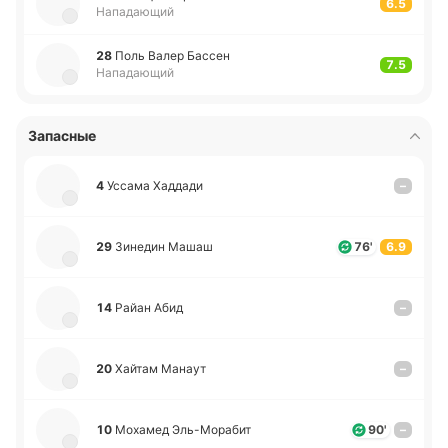
6.5
Нападающий
28
Поль Валер Бассен
7.5
Нападающий
Запасные
4
Уссама Ха­дда­ди
–
29
Зи­не­дин Машаш
76'
6.9
14
Райан Абид
–
20
Хайтам Манаут
–
10
Мо­ха­мед Эль-Мо­ра­бит
90'
–