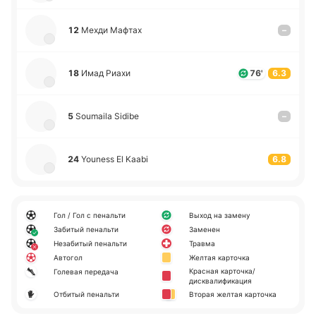
12
Мехди Мафтах
–
18
Имад Риахи
76'
6.3
5
Soumaila Sidibe
–
24
Youness El Kaabi
6.8
Гол / Гол с пенальти
Выход на замену
Забитый пенальти
Заменен
Незабитый пенальти
Травма
Автогол
Желтая карточка
Красная карточка/
Голевая передача
дисквалификация
Отбитый пенальти
Вторая желтая карточка