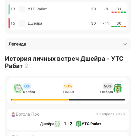
13
УТС Рабат
30
-8
31
15
Дшейра
30
-11
30
Легенда
История личных встреч Дшейра - УТС
Рабат
2
0%
50%
50%
0 побед
1 ничья
1 победа
Ботола Про
30 апреля 2026
1 : 2
Дшейра
УТС Рабат