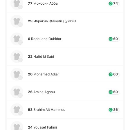
77
Мо­хссин Абба
74'
29
Ибра­гим Факоли Думбия
6
Redouane Oubidar
60'
22
Hafid Id Said
20
Mohamed Adjar
60'
26
Amine Aghou
60'
98
Brahim Ait Hammou
86'
24
Youssef Fahmi