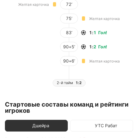
72’
Желтая карточка
75’
Желтая карточка
83’
1
:
1
Гол
!
90+5’
1
:
2
Гол
!
90+6’
Желтая карточка
2-й тайм
1:2
Стартовые составы команд и рейтинги
игроков
Дшейра
УТС Рабат