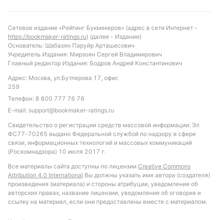
вероятность того, что обе команды забьют, что
соответствует почти половине матчей лиги.
Сетевое издание «Рейтинг Букмекеров» (адрес в сети Интернет -
https://bookmaker-ratings.ru
) (далее - Издание)
Обновлено:
Основатель: Шабазян Паруйр Арташесович
Учредитель Издания: Мирзоян Сергей Владимирович
Главный редактор Издания: Бодров Андрей Константинович
Автор
Адрес: Москва, ул.Бутлерова 17, офис
259
Михаил Кузнецов
Телефон:
8 800 777 76 76
E-mail:
support@bookmaker-ratings.ru
Подписаться
Свидетельство о регистрации средств массовой информации: Эл
ФС77-70265 выдано Федеральной службой по надзору в сфере
связи, информационных технологий и массовых коммуникаций
(Роскомнадзора) 10 июля 2017 г.
Все материалы сайта доступны по лицензии
Creative Commons
Attribution 4.0 International
Вы должны указать имя автора (создателя)
произведения (материала) и стороны атрибуции, уведомление об
авторских правах, название лицензии, уведомление об оговорке и
ссылку на материал, если они предоставлены вместе с материалом.