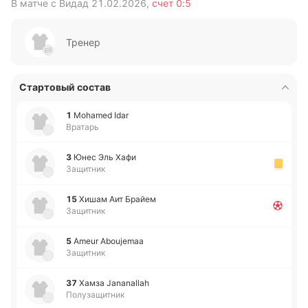
В матче с
Видад
21.02.2026
,
счет
0:5
В 
Тренер
Стартовый состав
1
Mohamed Idar
Вратарь
3
Юнес Эль Хафи
Защитник
15
Хишам Аит Брайем
Защитник
5
Ameur Aboujemaa
Защитник
37
Хамза Jananallah
Полузащитник