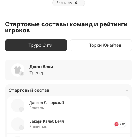
2-й тайм
0:1
Стартовые составы команд и рейтинги
игроков
Труро Сити
Торки Юнайтед
Джон Аски
Тренер
Стартовый состав
Дэниел Ла­ве­ркомб
Вратарь
Закари Калеб Белл
70'
Защитник