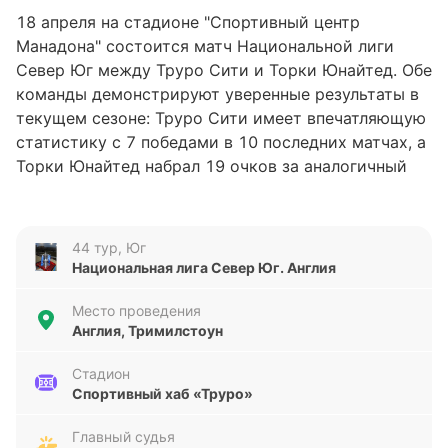
18 апреля на стадионе "Спортивный центр
Манадона" состоится матч Национальной лиги
Север Юг между Труро Сити и Торки Юнайтед. Обе
команды демонстрируют уверенные результаты в
текущем сезоне: Труро Сити имеет впечатляющую
статистику с 7 победами в 10 последних матчах, а
Торки Юнайтед набрал 19 очков за аналогичный
период.
Анализ последних пяти матчей показывает, что
44 тур, Юг
Труро Сити находится в отличной форме, одержав
Национальная лига Север Юг. Англия
четыре победы подряд перед недавним
поражением. Команда демонстрирует высокую
Место проведения
Англия, Тримилстоун
результативность, забив 14 мячей. Торки Юнайтед
также не отстает, оставаясь непобежденным в
Стадион
последних пяти встречах (2 победы, 2 ничьи). При
Спортивный хаб «Труро»
этом команда пропустила всего 5 мячей, что
говорит о надежности обороны.
Главный судья