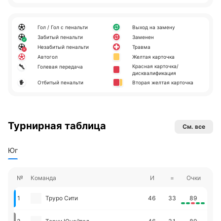
Гол / Гол с пенальти
Выход на замену
Забитый пенальти
Заменен
Незабитый пенальти
Травма
Автогол
Желтая карточка
Красная карточка/
Голевая передача
дисквалификация
Отбитый пенальти
Вторая желтая карточка
Турнирная таблица
См. все
Юг
№
Команда
И
=
Очки
1
Труро Сити
46
33
89