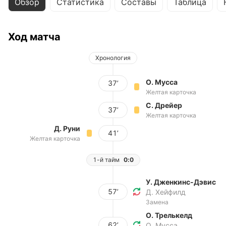
Обзор
Статистика
Составы
Таблица
Ход матча
Хронология
О. Мусса
37’
Желтая карточка
С. Дрейер
37’
Желтая карточка
Д. Руни
41’
Желтая карточка
1-й тайм
0:0
У. Дженкинс-Дэвис
57’
Д. Хейфилд
Замена
О. Трелькелд
62’
О. Мусса