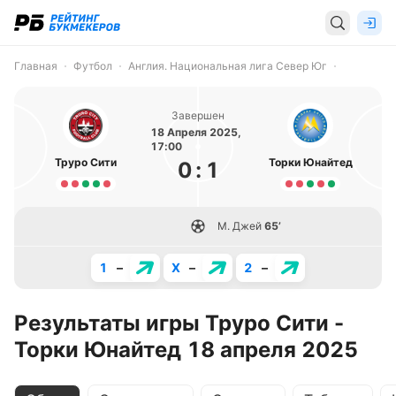
Главная
Футбол
Англия. Национальная лига Север Юг
Завершен
18 Апреля 2025,
17:00
Труро Сити
Торки Юнайтед
0
:
1
М. Джей
65’
1
–
X
–
2
–
Результаты игры Труро Сити -
Торки Юнайтед 18 апреля 2025