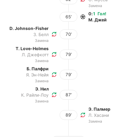
Замена
0
:
1
Гол
!
65’
М. Джей
D. Johnson-Fisher
70’
З. Белл
Замена
T. Love-Holmes
79’
Л. Джефкотт
Замена
Б. Палфри
79’
Я. Эн-Нейя
Замена
Э. Нил
87’
К. Райли-Лоу
Замена
Э. Палмер
89’
Л. Хасани
Замена