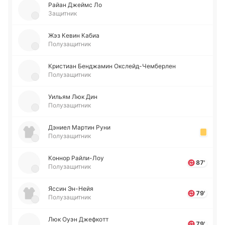
Райан Джеймс Ло
Защитник
Жэз Кевин Кабиа
Полузащитник
Кри­стиан Бе­нджа­мин Окслей­д-Че­мбе­рлен
Полузащитник
Уильям Люк Дин
Полузащитник
Дэниел Мартин Руни
Полузащитник
Коннор Рай­ли­-Лоу
87'
Полузащитник
Яссин Эн-Нейя
79'
Полузащитник
Люк Оуэн Дже­фкотт
79'