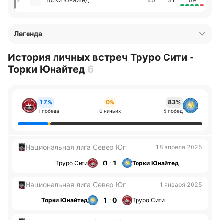
2
Торки Юнайтед
46
31
89
Легенда
История личных встреч Труро Сити -
Торки Юнайтед
6
17%
0%
83%
1 победа
0 ничьих
5 побед
Национальная лига Север Юг
18 апреля 2025
0 : 1
Труро Сити
Торки Юнайтед
Национальная лига Север Юг
1 января 2025
1 : 0
Торки Юнайтед
Труро Сити