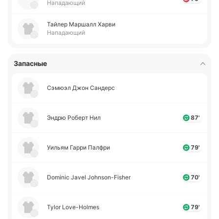
Нападающий
Тайлер Ма­ршалл Харви
Нападающий
Запасные
Сэмюэл Джон Са­ндерс
Эндрю Роберт Нил
87'
Уильям Гарри Палфри
79'
Dominic Javel Johnson-Fisher
70'
Tylor Love-Holmes
79'