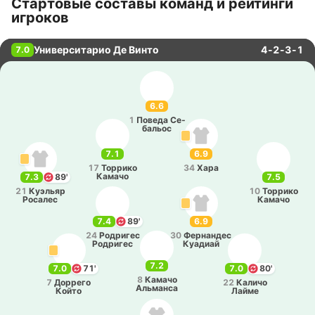
Стартовые составы команд и рейтинги
игроков
Университарио Де Винто
4-2-3-1
7.0
6.6
1
Поведа Се­
ба­льос
7.1
6.9
17
То­рри­ко
34
Хара
Камачо
7.3
89'
7.5
21
Куэ­льяр
10
То­рри­ко
Ро­са­лес
Камачо
7.4
89'
6.9
24
Ро­дри­гес
30
Фе­рна­ндес
Ро­дри­гес
Куа­диай
7.2
7.0
71'
7.0
80'
8
Камачо
7
До­рре­го
22
Каличо
Альма­нса
Който
Лайме