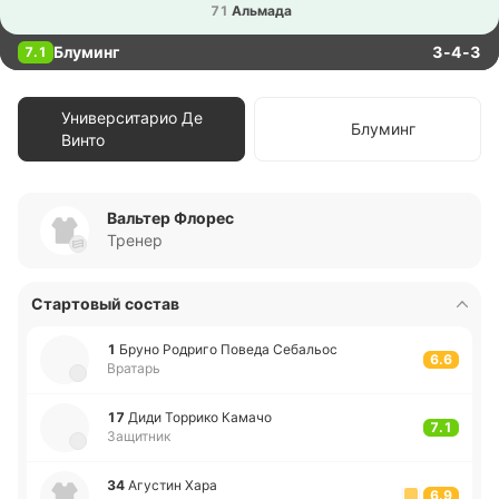
71
Альма­да
Блуминг
3-4-3
7.1
Университарио Де
Блуминг
Винто
Вальтер Флорес
Тренер
Стартовый состав
1
Бруно Ро­дри­го Поведа Се­ба­льос
6.6
Вратарь
17
Диди То­рри­ко Камачо
7.1
Защитник
34
Агу­стин Хара
6.9