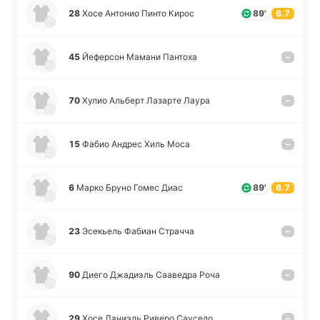
28
Хосе Анто­нио Пинто Кирос
89'
6.7
45
Йе­фе­рсон Мамани Па­нто­ха
–
70
Хулио Альберт Ла­за­рте Лаура
–
15
Фабио Андрес Хиль Моса
–
6
Марко Бруно Гомес Диас
89'
6.7
23
Эсе­кьель Фабиан Стра­чча
–
90
Диего Джа­диэль Саа­ве­дра Роча
–
29
Хосе Да­ниэль Риверо Сау­се­до
–