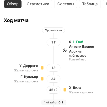
Обзор
Статистика
Составы
Таблица
Ход матча
Хронология
0
:
1
Гол
!
11’
Антони Васкес
Арсила
А. Оливерос
Голевой пас
У. Доррего
13’
Желтая карточка
Г. Куэльяр
34’
Желтая карточка
Х. Вила
45+2’
Желтая карточка
1-й тайм
0:1