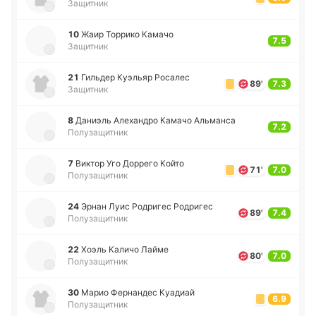
Защитник
10
Жаир То­рри­ко Камачо
7.5
Защитник
21
Ги­льдер Куэ­льяр Ро­са­лес
89'
7.3
Защитник
8
Да­ниэль Але­ха­ндро Камачо Альма­нса
7.2
Полузащитник
7
Виктор Уго До­рре­го Който
71'
7.0
Полузащитник
24
Эрнан Луис Ро­дри­гес Ро­дри­гес
89'
7.4
Полузащитник
22
Хоэль Каличо Лайме
80'
7.0
Полузащитник
30
Марио Фе­рна­ндес Куа­диай
6.9
Полузащитник