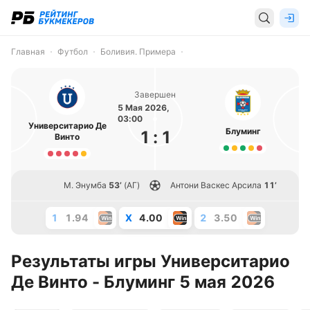
Главная
Футбол
Боливия. Примера
Завершен
5 Мая 2026,
03:00
Университарио Де
Блуминг
1
:
1
Винто
М. Энумба
53’
(АГ)
Антони Васкес Арсила
11’
1
1.94
X
4.00
2
3.50
Результаты игры Университарио
Де Винто - Блуминг 5 мая 2026