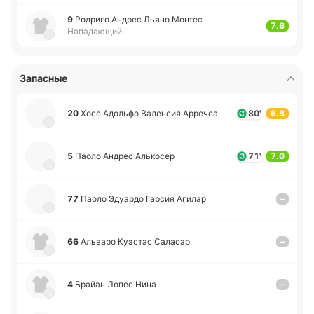
9
Ро­дри­го Андрес Льяно Монтес
7.6
Нападающий
Запасные
20
Хосе Адо­льфо Ва­ле­нсия Арре­чеа
80'
6.8
5
Паоло Андрес Алько­сер
71'
7.0
77
Паоло Эдуа­рдо Гарсия Агилар
–
66
Альва­ро Куэ­стас Са­ла­сар
–
4
Брайан Лопес Нина
–