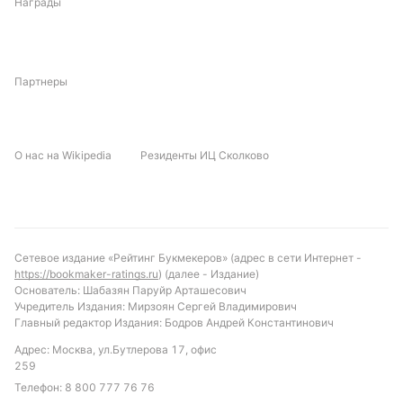
Награды
Университарио Де Винто, испытывая проблемы с
результативностью, будет стараться использовать
домашнее поле для улучшения ситуации, тогда как
Блуминг, имея более стабильные показатели,
Партнеры
попытается контролировать мяч и не допустить
ошибок в обороне. Важную роль могут сыграть
ключевые игроки, способные изменить ход
О нас на Wikipedia
Резиденты ИЦ Сколково
встречи небольшими, но важными действиями.
Прогноз и рекомендации по ставкам
С учетом последних результатов и статистики,
Сетевое издание «Рейтинг Букмекеров» (адрес в сети Интернет -
можно предположить, что матч пройдет в
https://bookmaker-ratings.ru
) (далее - Издание)
умеренном темпе с акцентом на борьбу и
Основатель: Шабазян Паруйр Арташесович
Учредитель Издания: Мирзоян Сергей Владимирович
тактическую дисциплину. Вероятен низкий общий
Главный редактор Издания: Бодров Андрей Константинович
счет, учитывая исторические данные о количестве
Адрес: Москва, ул.Бутлерова 17, офис
голов и желтых карточек. Рекомендуется обратить
259
внимание на ставку с низким тоталом голов
Телефон:
8 800 777 76 76
(меньше 4.5), а также на индивидуальные