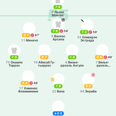
7.6
9
Льяно
Монтес
7.9
58'
7.2
58'
6.7
87'
9
Васкес
33
Оли­ве­рос
Арсила
11
Меначо
Эстра­да
7.0
6.7
7.0
6.9
46'
75
Окампо
19
Абисаб Гу­
8
Ви­лья­
7
Ви­лья­
Торрес
тье­ррес
рроэль Ангуло
рроэль
Тардио
6.8
46'
7.8
6.6
17
Хи­ме­нес
Фла­мми­ни­ни
22
Вила
44
Энумба
8.6