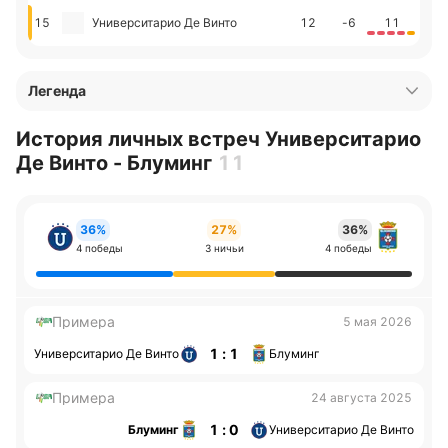
15
Университарио Де Винто
12
-6
11
Легенда
История личных встреч Университарио
Де Винто - Блуминг
11
36%
27%
36%
4 победы
3 ничьи
4 победы
Примера
5 мая 2026
1 : 1
Университарио Де Винто
Блуминг
Примера
24 августа 2025
1 : 0
Блуминг
Университарио Де Винто