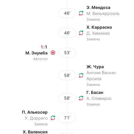
Э. Мендоса
46’
М. Вильярроэль
Замена
Х. Карраско
46’
Д. Хименес
Замена
1
:
1
53’
М. Энумба
Автогол
Ж. Чура
Антони Васкес
58’
Арсила
Замена
Г. Басан
58’
А. Оливерос
Замена
П. Алькосер
71’
У. Доррего
Замена
Х. Валенсия