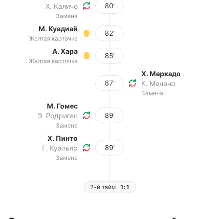
80’
Х. Каличо
Замена
М. Куадиай
82’
Желтая карточка
А. Хара
85’
Желтая карточка
Х. Меркадо
87’
К. Меначо
Замена
М. Гомес
89’
Э. Родригес
Замена
Х. Пинто
89’
Г. Куэльяр
Замена
2-й тайм
1:1