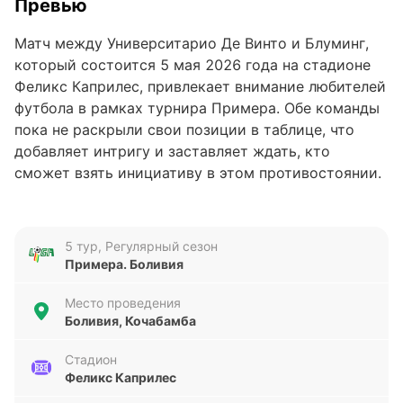
Превью
Матч между Университарио Де Винто и Блуминг,
который состоится 5 мая 2026 года на стадионе
Феликс Каприлес, привлекает внимание любителей
футбола в рамках турнира Примера. Обе команды
пока не раскрыли свои позиции в таблице, что
добавляет интригу и заставляет ждать, кто
сможет взять инициативу в этом противостоянии.
Этот матч может стать важным этапом в сезоне
для обеих команд.
5 тур, Регулярный сезон
Анализ формы команд
Примера. Боливия
Университарио Де Винто переживает сложный
Место проведения
период – в последних пяти матчах команда
Боливия, Кочабамба
потерпела пять поражений подряд, забив всего два
мяча и пропустив 13. Такая статистика указывает
Стадион
Феликс Каприлес
на проблемы в обороне и недостаток
результативности в атаке. В то же время Блуминг