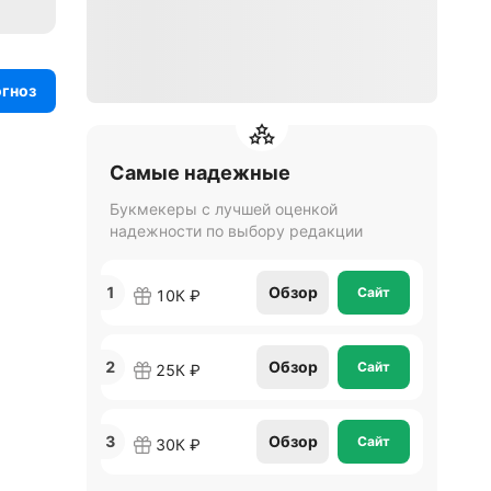
огноз
Самые надежные
Букмекеры с лучшей оценкой
надежности по выбору редакции
1
Обзор
Сайт
10К ₽
2
Обзор
Сайт
25К ₽
3
Обзор
Сайт
30К ₽