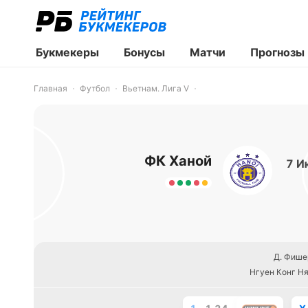
Букмекеры
Бонусы
Матчи
Прогнозы
Главная
Футбол
Вьетнам. Лига V
ФК Ханой
7 И
Д. Фише
Нгуен Конг Ня