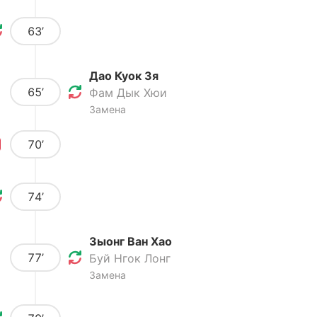
63’
Дао Куок Зя
65’
Фам Дык Хюи
Замена
70’
74’
Зыонг Ван Хао
77’
Буй Нгок Лонг
Замена