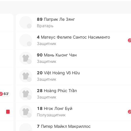
89
Патрик Ле Зянг
Вратарь
4
Матеус Фелипе Сантос На­си­ме­нто
Защитник
90
Мань Кыонг Чан
Защитник
20
Việt Hoàng Võ Hữu
Защитник
28
Hoàng Phúc Trần
63'
Защитник
18
Нгок Лонг Буй
Полузащитник
7
Питер Майкл Ма­кри­ллос