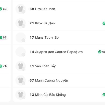
68
Нгок Ха Мак
63'
21
Куок Зя Дао
17
Минь Тронг Во
63'
14
Эндрик дос Сантос Па­ра­фи­та
46
11
Văn Toàn Tẩy
74'
67
Mạnh Cường Nguyễn
13
Minh Gia Bảo Khổng