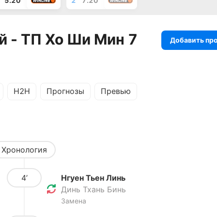
5.20
2
7.20
й - ТП Хо Ши Мин 7
Добавить пр
H2H
Прогнозы
Превью
Хронология
4’
Нгуен Тьен Линь
Динь Тхань Бинь
Замена