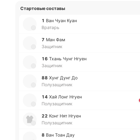
Стартовые составы
1
Ван Чуан Куан
Вратарь
7
Ман Фам
Защитник
16
Тхань Чунг Нгуен
Защитник
88
Хунг Дунг До
Полузащитник
14
Хай Лонг Нгуен
Полузащитник
22
Конг Нят Нгуен
Полузащитник
8
Ван Тоан Дау