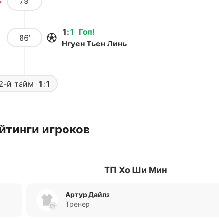
79’
1
:
1
Гол
!
86’
Нгуен Тьен Линь
2-й тайм
1:1
йтинги игроков
ТП Хо Ши Мин
Артур Дайлз
Тренер