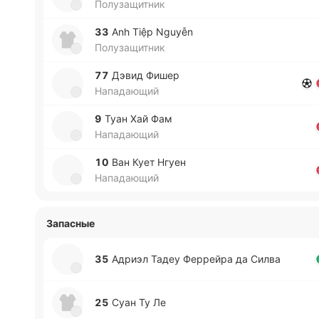
Полузащитник
33
Anh Tiệp Nguyễn
Полузащитник
77
Дэвид Фишер
Нападающий
9
Туан Хай Фам
Нападающий
10
Ван Кует Нгуен
Нападающий
Запасные
35
Адриэл Тадеу Фе­ррей­ра да Силва
25
Суан Ту Ле