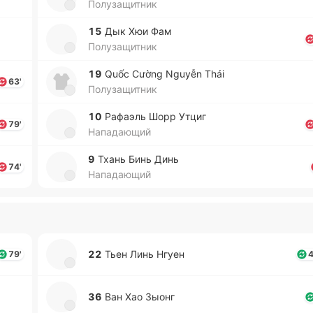
Полузащитник
15
Дык Хюи Фам
Полузащитник
19
Quốc Cường Nguyễn Thái
63'
Полузащитник
10
Ра­фаэль Шорр Утциг
79'
Нападающий
9
Тхань Бинь Динь
74'
Нападающий
22
Тьен Линь Нгуен
79'
4
36
Ван Хао Зыонг