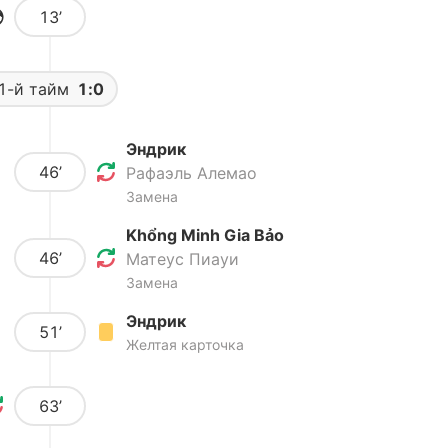
13’
1-й тайм
1:0
Эндрик
46’
Рафаэль Алемао
Замена
Khổng Minh Gia Bảo
46’
Матеус Пиауи
Замена
Эндрик
51’
Желтая карточка
63’