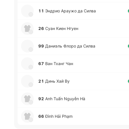
11
Эндрио Араужо да Силва
26
Суан Киен Нгуен
99
Да­ниэль Флоро да Силва
67
Ван Тханг Чан
21
Динь Хай Ву
92
Anh Tuấn Nguyễn Hà
66
Đình Hải Phạm