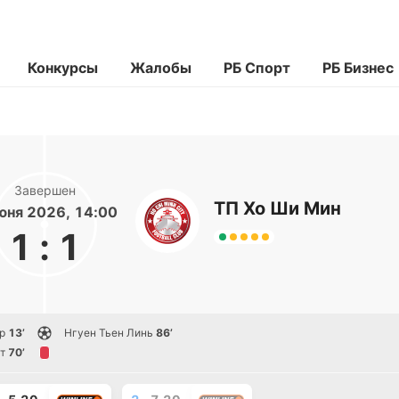
Конкурсы
Жалобы
РБ Спорт
РБ Бизнес
Завершен
ТП Хо Ши Мин
юня 2026, 14:00
1
:
1
р
13’
Нгуен Тьен Линь
86’
т
70’