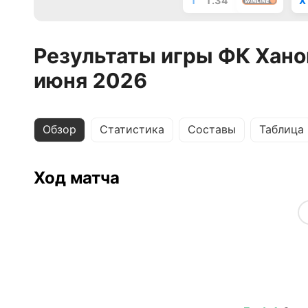
1
1.34
X
Результаты игры ФК Хано
июня 2026
Обзор
Статистика
Составы
Таблица
Ход матча