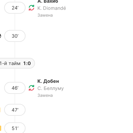
А. Вахиб
24’
K. Diomandé
Замена
30’
1-й тайм
1:0
К. Добен
46’
С. Беллуму
Замена
47’
51’