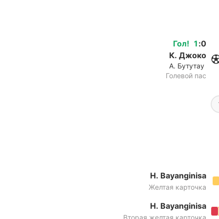
Гол
!
1
:
0
К. Джоко
А. Бутутау
Голевой пас
H. Bayanginisa
Желтая карточка
H. Bayanginisa
Вторая желтая карточка