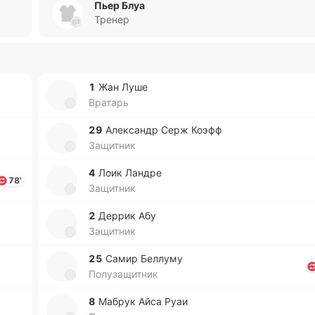
Пьер Блуа
Тренер
1
Жан Луше
Вратарь
29
Але­ксандр Серж Коэфф
Защитник
4
Лоик Ландре
78'
Защитник
2
Деррик Абу
Защитник
25
Самир Бе­ллу­му
Полузащитник
8
Мабрук Айса Руаи