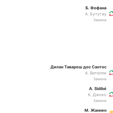
Б. Фофана
А. Бутутау
Замена
Дилан Тавареш дос Сантос
А. Вителли
Замена
A. Sidibé
К. Джоко
Замена
М. Жаннен