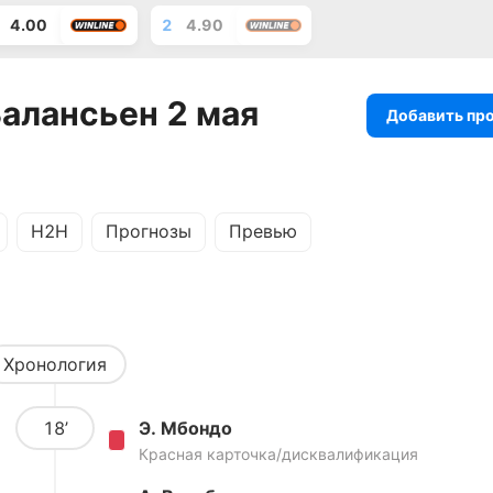
4.00
2
4.90
Валансьен 2 мая
Добавить пр
H2H
Прогнозы
Превью
Хронология
18’
Э. Мбондо
Красная карточка/дисквалификация