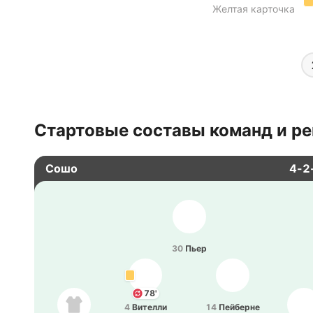
Желтая карточка
Стартовые составы команд и ре
Сошо
4-2
30
Пьер
78'
4
Ви­те­лли
14
Пей­бе­рне