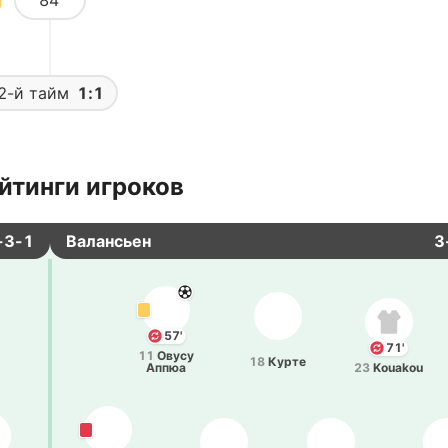
84’
2-й тайм
1:1
йтинги игроков
-3-1
Валансьен
3
57'
71'
11
Овусу
18
Курте
Аппюа
23
Kouakou