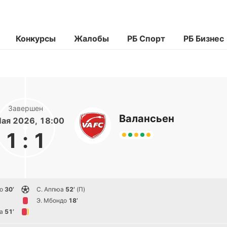
Конкурсы
Жалобы
РБ Спорт
РБ Бизнес
Завершен
Валансьен
Мая 2026, 18:00
1
:
1
о
30’
С. Аппюа
52’
(П)
Э. Мбондо
18’
a
51’