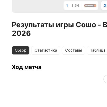
1
1.54
X
Результаты игры Сошо - 
2026
Обзор
Статистика
Составы
Таблица
Ход матча