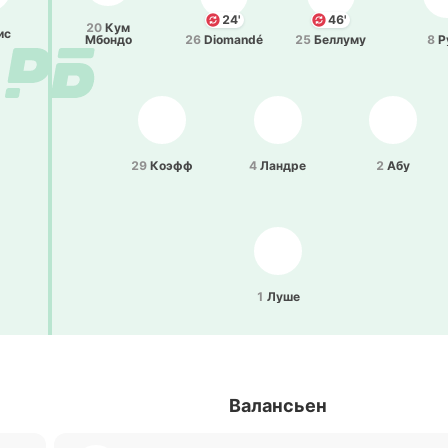
24'
46'
20
Кум
ис
Мбондо
26
Diomandé
25
Бе­ллу­му
8
Р
29
Коэфф
4
Ландре
2
Абу
1
Луше
Валансьен