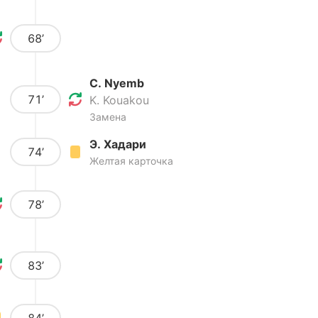
68’
C. Nyemb
71’
K. Kouakou
Замена
Э. Хадари
74’
Желтая карточка
78’
83’