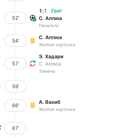
1
:
1
Гол
!
52’
С. Аппюа
Пенальти
С. Аппюа
54’
Желтая карточка
Э. Хадари
57’
С. Аппюа
Замена
59’
А. Вахиб
66’
Желтая карточка
67’