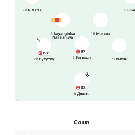
26
N'Gatta
3
Гом
8
Bayanginisa
15
Мексик
Nakalamwa
67'
68'
5
Ба­гда­ди
28
Бу­ту­тау
7
Гомель
83'
9
Джоко
Сошо