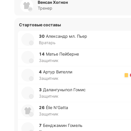
Венсан Хогнон
Тренер
Стартовые составы
30
Але­ксандр мл. Пьер
Вратарь
14
Матье Пей­бе­рне
Защитник
4
Артур Ви­те­лли
Защитник
3
Да­ла­нгу­ны­пол Гомис
Защитник
26
Élie N'Gatta
Защитник
7
Бе­нджа­мин Гомель