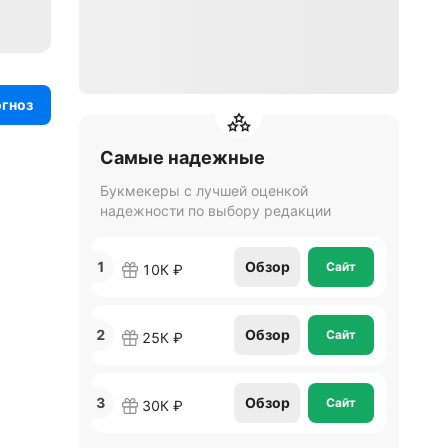
огноз
Самые надежные
Букмекеры с лучшей оценкой
надежности по выбору редакции
1
Обзор
Сайт
10К ₽
2
Обзор
Сайт
25К ₽
3
Обзор
Сайт
30К ₽