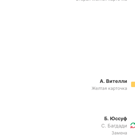
А. Вителли
Желтая карточка
Б. Юссуф
С. Багдади
Замена